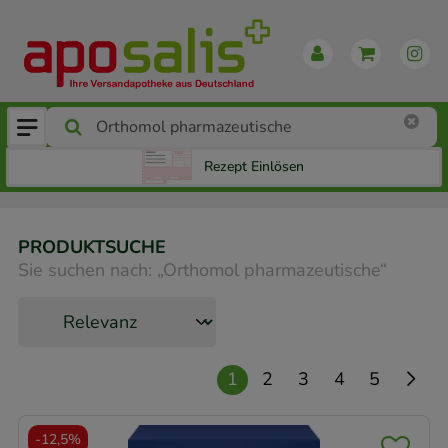
Rezept Einlösen
PRODUKTSUCHE
Sie suchen nach:
„
Orthomol pharmazeutische
“
1
2
3
4
5
-
12,5%