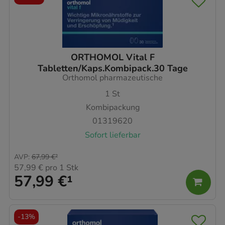
ORTHOMOL Vital F
Tabletten/Kaps.Kombipack.30 Tage
Orthomol pharmazeutische
1
St
Kombipackung
01319620
Sofort lieferbar
AVP
:
67,99 €
²
57,99 €
pro 1 Stk
57,99 €
¹
-
13%