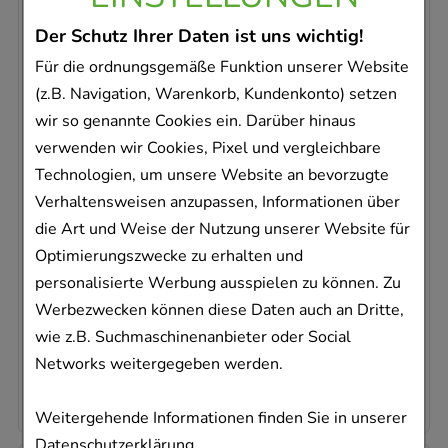
Der Schutz Ihrer Daten ist uns wichtig!
Für die ordnungsgemäße Funktion unserer Website
(z.B. Navigation, Warenkorb, Kundenkonto) setzen
wir so genannte Cookies ein. Darüber hinaus
verwenden wir Cookies, Pixel und vergleichbare
ORTHOMOL Vital F
Granulat/Kap./Tabl.Kombip.15 Tage
Technologien, um unsere Website an bevorzugte
Orthomol pharmazeutische
Verhaltensweisen anzupassen, Informationen über
1
St
die Art und Weise der Nutzung unserer Website für
Kombipackung
Optimierungszwecke zu erhalten und
01319637
personalisierte Werbung ausspielen zu können. Zu
Sofort lieferbar
Werbezwecken können diese Daten auch an Dritte,
wie z.B. Suchmaschinenanbieter oder Social
AVP
:
38,99 €
²
Networks weitergegeben werden.
31,74 €
pro 1 Stk
31,74 €
¹
Weitergehende Informationen finden Sie in unserer
Datenschutzerklärung
.