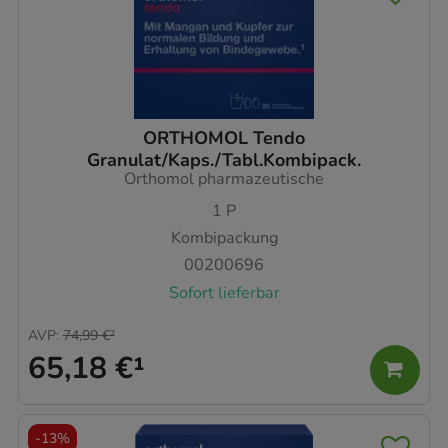
ORTHOMOL Tendo
Granulat/Kaps./Tabl.Kombipack.
Orthomol pharmazeutische
1
P
Kombipackung
00200696
Sofort lieferbar
AVP
:
74,99 €
²
65,18 €
¹
-
13%