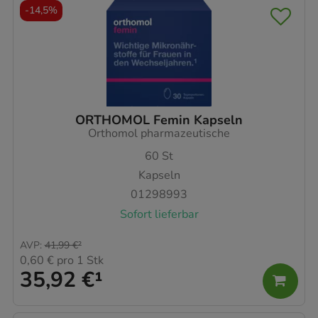
-
14,5%
ORTHOMOL Femin Kapseln
Orthomol pharmazeutische
60
St
Kapseln
01298993
Sofort lieferbar
AVP
:
41,99 €
²
0,60 €
pro 1 Stk
35,92 €
¹