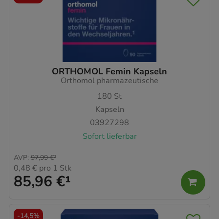
ORTHOMOL Femin Kapseln
Orthomol pharmazeutische
180
St
Kapseln
03927298
Sofort lieferbar
AVP
:
97,99 €
²
0,48 €
pro 1 Stk
85,96 €
¹
-
14,5%