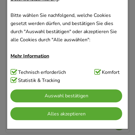
-
16%
Bitte wählen Sie nachfolgend, welche Cookies
gesetzt werden dürfen, und bestätigen Sie dies
durch "Auswahl bestätigen" oder akzeptieren Sie
alle Cookies durch "Alle auswählen":
ORTHOMOL chondroplus
Mehr Information
Kombip.Granulat/Kapseln 30 St
Orthomol pharmazeutische
Technisch Notwendig:
Technisch erforderlich
Hierbei handelt es sich um
Komfort
1
P
Cookies, die für die Grundfunktionen unserer
Statistik & Tracking
Kombipackung
Website notwendig sind (z.B. Navigation,
18052351
Auswahl bestätigen
Warenkorb, Kundenkonto), weshalb auf diese nicht
Sofort lieferbar
verzichtet werden kann.
AVP
:
67,99 €
²
Alles akzeptieren
57,12 €
¹
Komfort:
Diese Cookies werden genutzt um das
Einkaufserlebnis noch ansprechender zu gestalten,