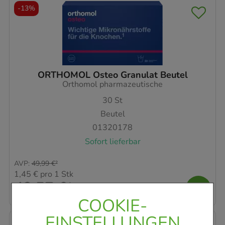
-
13%
ORTHOMOL Osteo Granulat Beutel
Orthomol pharmazeutische
30
St
Beutel
01320178
Sofort lieferbar
AVP
:
49,99 €
²
1,45 €
pro 1 Stk
43,57 €
¹
COOKIE-
EINSTELLUNGEN
-
18,5%