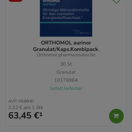
ORTHOMOL aurinor
Granulat/Kaps.Kombipack.
Orthomol pharmazeutische
30
St
Granulat
10176964
Sofort lieferbar
AVP
:
72,99 €
²
2,12 €
pro 1 Stk
63,45 €
¹