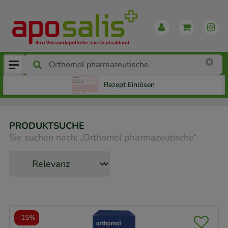
Rezept Einlösen
PRODUKTSUCHE
Sie suchen nach:
„
Orthomol pharmazeutische
“
-
15%