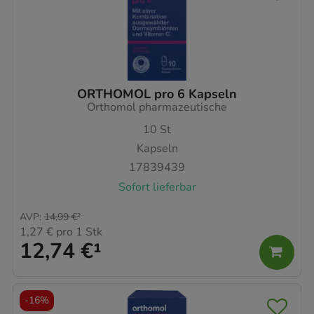
ORTHOMOL pro 6 Kapseln
Orthomol pharmazeutische
10
St
Kapseln
17839439
Sofort lieferbar
AVP
:
14,99 €
²
1,27 €
pro 1 Stk
12,74 €
¹
-
16%