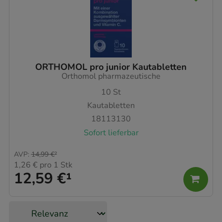
ORTHOMOL pro junior Kautabletten
Orthomol pharmazeutische
10
St
Kautabletten
18113130
Sofort lieferbar
AVP
:
14,99 €
²
1,26 €
pro 1 Stk
12,59 €
¹