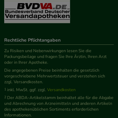
unserer Website sammeln, mit deren Hilfe wir
unsere Website weiter für Sie optimieren können,
den Inhalt auf unserer Website aber auch die
Werbung auf Drittseiten möglichst relevant für Sie
zu gestalten. Bitte beachten Sie, dass Daten hierfür
Rechtliche Pflichtangaben
teilweise an Dritte wie z.B. Google oder soziale
Medien übertragen werden.
Zu Risiken und Nebenwirkungen lesen Sie die
Packungsbeilage und fragen Sie Ihre Ärztin, Ihren Arzt
oder in Ihrer Apotheke.
Die angegebenen Preise beinhalten die gesetzlich
vorgeschriebene Mehrwertsteuer und verstehen sich
zzgl. Versandkosten.
1
inkl. MwSt. ggf. zzgl.
Versandkosten
2
Der ABDA-Artikelstamm beinhaltet alle für die Abgabe
und Abrechnung von Arzneimitteln und anderen Artikeln
des apothekenüblichen Sortiments erforderlichen
Informationen.