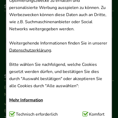
Optimierungszwecke zu erhalten und
So können Sie bezahlen
personalisierte Werbung ausspielen zu können. Zu
Werbezwecken können diese Daten auch an Dritte,
wie z.B. Suchmaschinenanbieter oder Social
Networks weitergegeben werden.
Weitergehende Informationen finden Sie in unserer
Datenschutzerklärung
.
Bitte wählen Sie nachfolgend, welche Cookies
gesetzt werden dürfen, und bestätigen Sie dies
So erreichen Sie uns
durch "Auswahl bestätigen" oder akzeptieren Sie
alle Cookies durch "Alle auswählen":
Beratung und Kundenservice:
Montag - Freitag von 9.00 bis 17.00 Uhr
Mehr Information
www.ApoSalis.de
· E-Mail:
info@ApoSalis.de
Ernst-August-Platz 2 · 30159 Hannover
Technisch Notwendig:
Technisch erforderlich
Hierbei handelt es sich um
Komfort
Telefon 0511 89 71 80 0 · Fax 0511 89 71 80 11