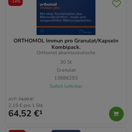
-
14%
ORTHOMOL Immun pro Granulat/Kapseln
Kombipack.
Orthomol pharmazeutische
30
St
Granulat
13886293
Sofort lieferbar
AVP
:
74,99 €
²
2,15 €
pro 1 Stk
64,52 €
¹