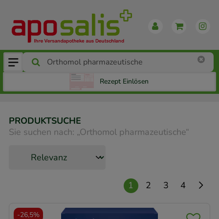
Rezept Einlösen
PRODUKTSUCHE
Sie suchen nach:
„
Orthomol pharmazeutische
“
1
2
3
4
-
26,5%