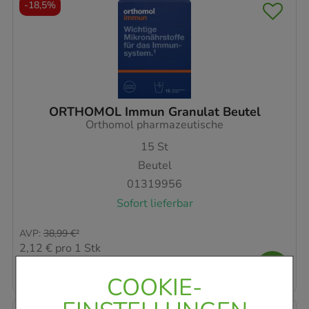
-
18,5%
ORTHOMOL Immun Granulat Beutel
Orthomol pharmazeutische
15
St
Beutel
01319956
Sofort lieferbar
AVP
:
38,99 €
²
2,12 €
pro 1 Stk
31,76 €
¹
COOKIE-