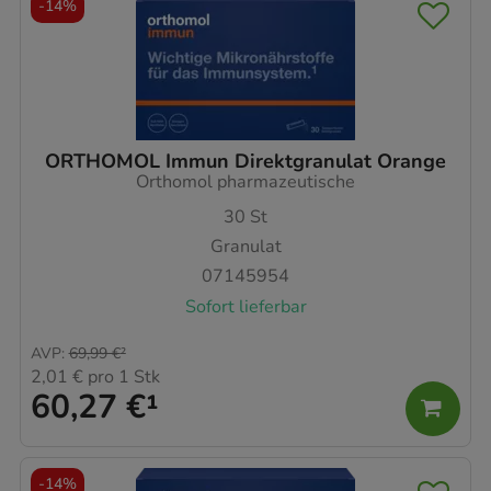
-
14%
ORTHOMOL Immun Direktgranulat Orange
Orthomol pharmazeutische
30
St
Granulat
07145954
Sofort lieferbar
AVP
:
69,99 €
²
2,01 €
pro 1 Stk
60,27 €
¹
-
14%