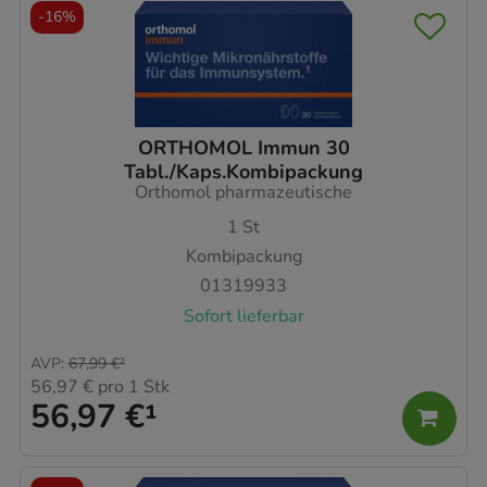
-
16%
ORTHOMOL Immun 30
Tabl./Kaps.Kombipackung
Orthomol pharmazeutische
1
St
Kombipackung
01319933
Sofort lieferbar
AVP
:
67,99 €
²
56,97 €
pro 1 Stk
56,97 €
¹