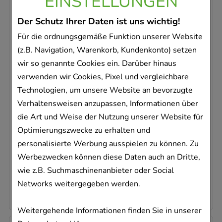
EINSTELLUNGEN
-
16%
Der Schutz Ihrer Daten ist uns wichtig!
Für die ordnungsgemäße Funktion unserer Website
(z.B. Navigation, Warenkorb, Kundenkonto) setzen
wir so genannte Cookies ein. Darüber hinaus
verwenden wir Cookies, Pixel und vergleichbare
ORTHOMOL Immun Direktgranulat Orange
Technologien, um unsere Website an bevorzugte
Orthomol pharmazeutische
Verhaltensweisen anzupassen, Informationen über
7
St
die Art und Weise der Nutzung unserer Website für
Granulat
Optimierungszwecke zu erhalten und
07145977
personalisierte Werbung ausspielen zu können. Zu
Sofort lieferbar
Werbezwecken können diese Daten auch an Dritte,
AVP
:
21,99 €
²
wie z.B. Suchmaschinenanbieter oder Social
2,64 €
pro 1 Stk
Networks weitergegeben werden.
18,46 €
¹
Weitergehende Informationen finden Sie in unserer