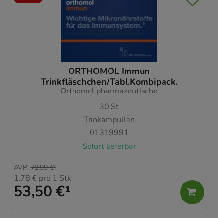
ORTHOMOL Immun
Trinkfläschchen/Tabl.Kombipack.
Orthomol pharmazeutische
30
St
Trinkampullen
01319991
Sofort lieferbar
AVP
:
72,99 €
²
1,78 €
pro 1 Stk
53,50 €
¹