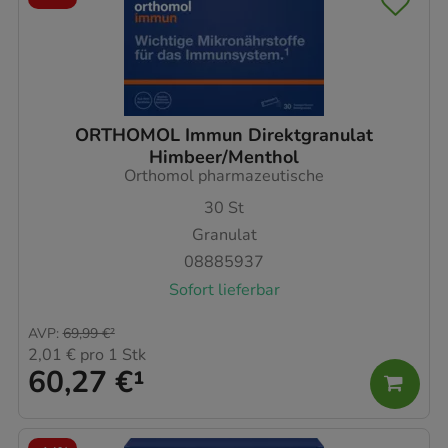
ORTHOMOL Immun Direktgranulat
Himbeer/Menthol
Orthomol pharmazeutische
30
St
Granulat
08885937
Sofort lieferbar
AVP
:
69,99 €
²
2,01 €
pro 1 Stk
60,27 €
¹