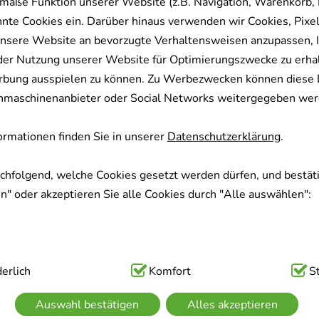
mäße Funktion unserer Website (z.B. Navigation, Warenkorb,
nnte Cookies ein. Darüber hinaus verwenden wir Cookies, Pixel
nsere Website an bevorzugte Verhaltensweisen anzupassen, 
der Nutzung unserer Website für Optimierungszwecke zu erha
rbung ausspielen zu können. Zu Werbezwecken können diese 
uchmaschinenanbieter oder Social Networks weitergegeben wer
rmationen finden Sie in unserer
Datenschutzerklärung
.
achfolgend, welche Cookies gesetzt werden dürfen, und bestäti
" oder akzeptieren Sie alle Cookies durch "Alle auswählen":
ig:
erlich
Hierbei handelt es sich um Cookies, die für die Grundfunk
Komfort
S
sind (z.B. Navigation, Warenkorb, Kundenkonto), weshalb auf 
Auswahl bestätigen
Alles akzeptieren
kann.