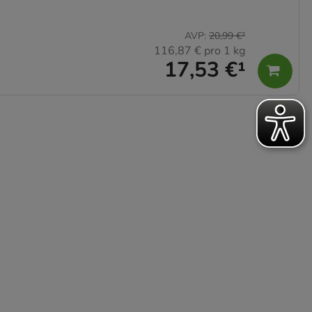
AVP
:
20,99 €
²
116,87 €
pro 1 kg
17,53 €
¹