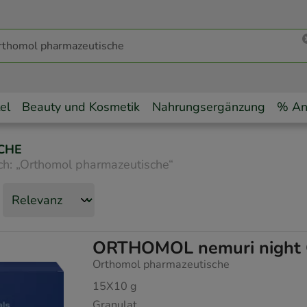
el
Beauty und Kosmetik
Nahrungsergänzung
% An
CHE
ch:
„
Orthomol pharmazeutische
“
ORTHOMOL nemuri night 
Orthomol pharmazeutische
15X10
g
Granulat