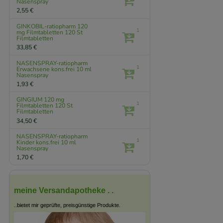
Nasenspray
2,55 €
GINKOBIL-ratiopharm 120
1
mg Filmtabletten
120 St
Filmtabletten
33,85 €
NASENSPRAY-ratiopharm
1
Erwachsene kons.frei
10 ml
Nasenspray
1,93 €
GINGIUM 120 mg
1
Filmtabletten
120 St
Filmtabletten
34,50 €
NASENSPRAY-ratiopharm
1
Kinder kons.frei
10 ml
Nasenspray
1,70 €
meine Versandapotheke . .
..bietet mir geprüfte, preisgünstige Produkte.