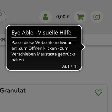
0,00 €
gebote
Markenshops
Ratgeber
App
Granulat