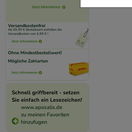
Jetzt informieren
Komfort:
Diese Coo
beispielsweise für
Versandkostenfrei
Verhaltensweisen (
Ab 49,99 € Bestellwert entfallen die
Versandkosten von 4,99 € !
auf Ihre Bedürfnis
Jetzt informieren
Statistik & Trackin
Ohne Mindestbestellwert!
unserer Website sa
Mögliche Zahlarten
den Inhalt auf unse
Jetzt informieren
gestalten. Bitte be
Medien übertragen
Schnell griffbereit - setzen
Sie einfach ein Lesezeichen!
www.aposalis.de
zu meinen Favoriten
hinzufugen