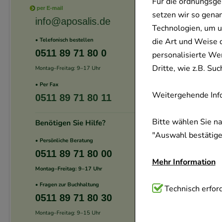
Für die ordnungsge
per E-mail
setzen wir so gena
info@aposalis.de
Technologien, um u
die Art und Weise 
• Telefonisch bestellen
0511 89 71 80 0
personalisierte We
Dritte, wie z.B. S
Montag–Freitag: 9–17 Uhr
• Per Fax
Weitergehende Info
0511 89 71 80 11
Bitte wählen Sie n
Benötigen Sie Hilfe?
"Auswahl bestätigen
• Persönliche Beratung
0511 89 71 80 00
Mehr Information
Montag–Freitag: 9–17 Uhr
• Fragen zur Buchhaltung
Technisch Notwend
Technisch erford
0511 89 71 80 30
Website notwendig 
Montag–Freitag: 9–15 Uhr
verzichtet werden 