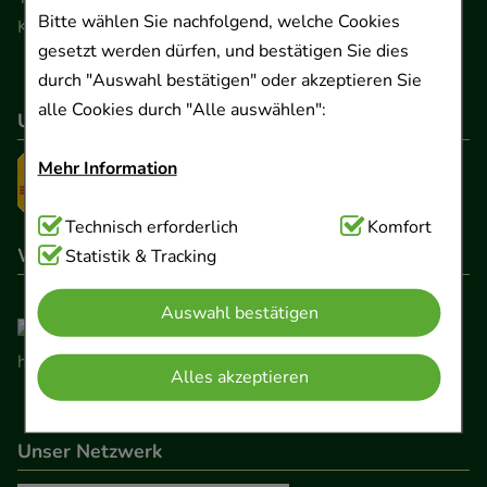
Bitte wählen Sie nachfolgend, welche Cookies
Kontaktformular
gesetzt werden dürfen, und bestätigen Sie dies
durch "Auswahl bestätigen" oder akzeptieren Sie
alle Cookies durch "Alle auswählen":
Unser Versanddienstleister
Mehr Information
Technisch Notwendig:
Technisch erforderlich
Hierbei handelt es sich um
Komfort
Wir sind hier gelistet
Cookies, die für die Grundfunktionen unserer
Statistik & Tracking
Website notwendig sind (z.B. Navigation,
Auswahl bestätigen
Warenkorb, Kundenkonto), weshalb auf diese nicht
verzichtet werden kann.
Alles akzeptieren
Komfort:
Diese Cookies werden genutzt um das
Einkaufserlebnis noch ansprechender zu gestalten,
Unser Netzwerk
beispielsweise für die Wiedererkennung des