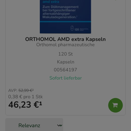
ORTHOMOL AMD extra Kapseln
Orthomol pharmazeutische
120
St
Kapseln
00564197
Sofort lieferbar
AVP
:
52,99 €
²
0,38 €
pro 1 Stk
46,23 €
¹