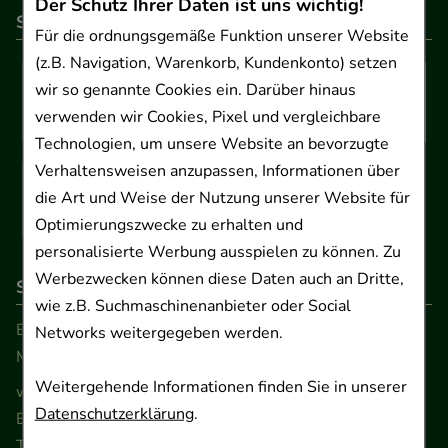
Der Schutz Ihrer Daten ist uns wichtig!
So können Sie bezahlen
Für die ordnungsgemäße Funktion unserer Website
(z.B. Navigation, Warenkorb, Kundenkonto) setzen
wir so genannte Cookies ein. Darüber hinaus
verwenden wir Cookies, Pixel und vergleichbare
Technologien, um unsere Website an bevorzugte
Verhaltensweisen anzupassen, Informationen über
die Art und Weise der Nutzung unserer Website für
Optimierungszwecke zu erhalten und
personalisierte Werbung ausspielen zu können. Zu
Werbezwecken können diese Daten auch an Dritte,
So erreichen Sie uns
wie z.B. Suchmaschinenanbieter oder Social
Beratung und Kundenservice:
Networks weitergegeben werden.
Montag - Freitag von 9.00 bis 17.00 Uhr
Weitergehende Informationen finden Sie in unserer
www.ApoSalis.de
· E-Mail:
info@ApoSalis.de
Datenschutzerklärung
.
Ernst-August-Platz 2 · 30159 Hannover
Telefon 0511 89 71 80 0 · Fax 0511 89 71 80 11