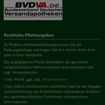
Besuchers oder unsere Seite an bevorzugte
Verhaltensweisen (z.B. Spracheinstellung)
anzupassen. Komfort-Cookies ermöglichen es uns
auch auf Ihre Bedürfnisse zugeschrittene Inhalte
anzuzeigen und unser Partnerprogramm zu
betreiben.
Rechtliche Pflichtangaben
Zu Risiken und Nebenwirkungen lesen Sie die
Statistik & Tracking:
Hierüber lassen sich
Packungsbeilage und fragen Sie Ihre Ärztin, Ihren Arzt
Informationen über die Art und Weise der Nutzung
oder in Ihrer Apotheke.
unserer Website sammeln, mit deren Hilfe wir
Die angegebenen Preise beinhalten die gesetzlich
unsere Website weiter für Sie optimieren können,
vorgeschriebene Mehrwertsteuer und verstehen sich
den Inhalt auf unserer Website aber auch die
zzgl. Versandkosten.
Werbung auf Drittseiten möglichst relevant für Sie
1
inkl. MwSt. ggf. zzgl.
Versandkosten
zu gestalten. Bitte beachten Sie, dass Daten hierfür
2
Der ABDA-Artikelstamm beinhaltet alle für die Abgabe
teilweise an Dritte wie z.B. Google oder soziale
und Abrechnung von Arzneimitteln und anderen Artikeln
Medien übertragen werden.
des apothekenüblichen Sortiments erforderlichen
Informationen.