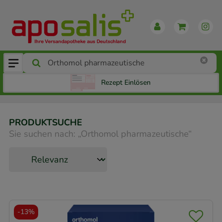
Rezept Einlösen
PRODUKTSUCHE
Sie suchen nach:
„
Orthomol pharmazeutische
“
-
13%