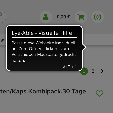
0,00 €
gebote
Markenshops
Ratgeber
App
1
2
ten/Kaps.Kombipack.30 Tage