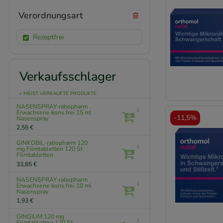
Verordnungsart
Rezeptfrei
Verkaufsschlager
» MEIST VERKAUFTE PRODUKTE
NASENSPRAY-ratiopharm
1
Erwachsene kons.frei
15 ml
-
11,5%
Nasenspray
2,55 €
GINKOBIL-ratiopharm 120
1
mg Filmtabletten
120 St
Filmtabletten
33,85 €
NASENSPRAY-ratiopharm
1
Erwachsene kons.frei
10 ml
Nasenspray
1,93 €
GINGIUM 120 mg
1
Filmtabletten
120 St