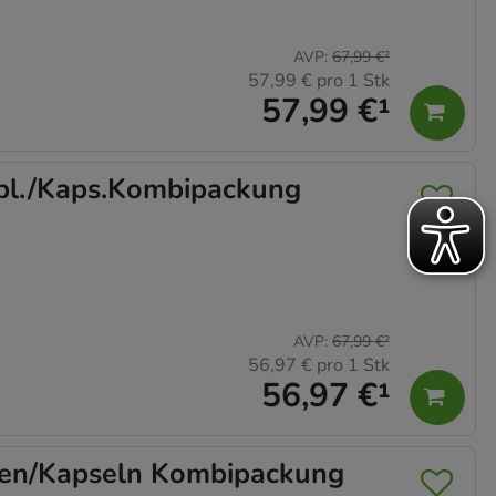
AVP
:
67,99 €
²
57,99 €
pro 1 Stk
57,99 €
¹
l./Kaps.Kombipackung
AVP
:
67,99 €
²
56,97 €
pro 1 Stk
56,97 €
¹
en/Kapseln Kombipackung