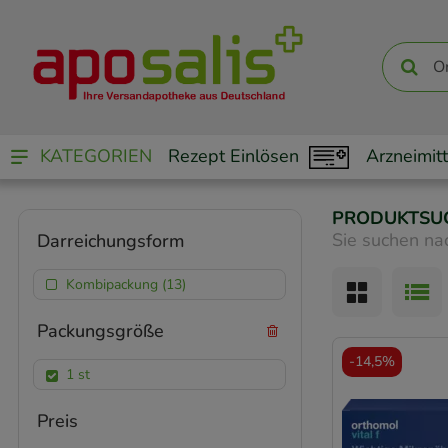
KATEGORIEN
Rezept Einlösen
Arzneimitt
PRODUKTSU
Sie suchen na
Darreichungsform
Kombipackung (13)
Packungsgröße
-
14,5%
1 st
Preis