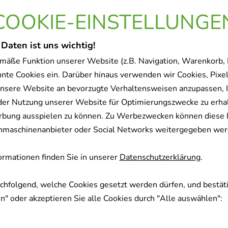
COOKIE-EINSTELLUNGE
Sofort lieferbar
 Daten ist uns wichtig!
ORTHOMOL Vital M Granul
mäße Funktion unserer Website (z.B. Navigation, Warenkorb,
Orthomol pharmazeutische
nnte Cookies ein. Darüber hinaus verwenden wir Cookies, Pixel
1
St
nsere Website an bevorzugte Verhaltensweisen anzupassen, 
Kombipackung
der Nutzung unserer Website für Optimierungszwecke zu erha
01319784
rbung ausspielen zu können. Zu Werbezwecken können diese 
uchmaschinenanbieter oder Social Networks weitergegeben wer
Sofort lieferbar
rmationen finden Sie in unserer
Datenschutzerklärung
.
achfolgend, welche Cookies gesetzt werden dürfen, und bestäti
ORTHOMOL Cellprotect Gr
" oder akzeptieren Sie alle Cookies durch "Alle auswählen":
Orthomol pharmazeutische
1
St