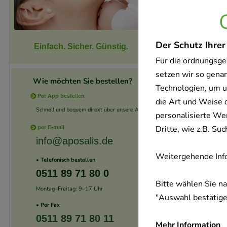
Der Schutz Ihrer
Einfach. Sicher. Günstig.
-
18,5%
Für die ordnungsge
setzen wir so gena
Wie möchten Sie bestellen?
Technologien, um u
Per App bestellen
die Art und Weise 
Schnell und bequem direkt über unsere App.
personalisierte We
Dritte, wie z.B. S
per E-mail
info@aposalis.de
Weitergehende Info
• Telefonisch bestellen
0511 89 71 80 0
Bitte wählen Sie n
-
14%
Montag–Freitag: 9–17 Uhr
"Auswahl bestätigen
• Per Fax
0511 89 71 80 11
Mehr Information