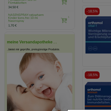
Filmtabletten
34,50 €
-
18,5%
NASENSPRAY-ratiopharm
1
Kinder kons.frei
10 ml
Nasenspray
1,70 €
meine Versandapotheke . .
..bietet mir geprüfte, preisgünstige Produkte.
-
18,5%