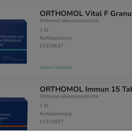
ORTHOMOL Vital F Granul
Orthomol pharmazeutische
1
St
Kombipackung
01319637
Sofort lieferbar
ORTHOMOL Immun 15 Tab
Orthomol pharmazeutische
1
St
Kombipackung
01319927