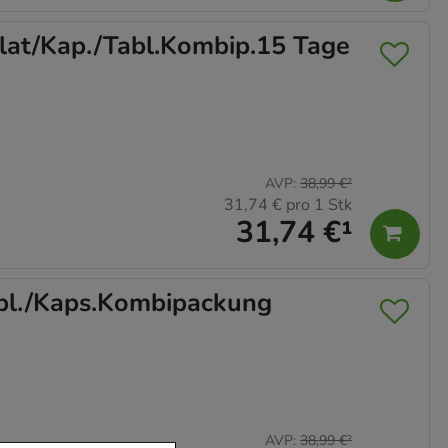
at/Kap./Tabl.Kombip.15 Tage
AVP
:
38,99 €
²
31,74 €
pro 1 Stk
31,74 €
¹
l./Kaps.Kombipackung
AVP
:
38,99 €
²