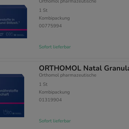
Orthomol pharmazeutische
1
St
Kombipackung
00775994
Sofort lieferbar
ORTHOMOL Natal Granulat
Orthomol pharmazeutische
1
St
Kombipackung
01319904
Sofort lieferbar