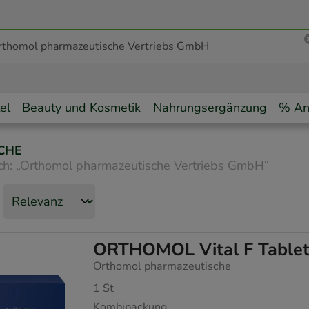
el
Beauty und Kosmetik
Nahrungsergänzung
% An
CHE
ch:
„
Orthomol pharmazeutische Vertriebs GmbH
“
ORTHOMOL Vital F Tablet
Orthomol pharmazeutische
1
St
Kombipackung