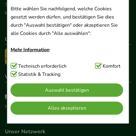
Telefon 0511 89 71 80 0 · Fax 0511 89 71 80 11
Bitte wählen Sie nachfolgend, welche Cookies
Kontaktformular
gesetzt werden dürfen, und bestätigen Sie dies
durch "Auswahl bestätigen" oder akzeptieren Sie
alle Cookies durch "Alle auswählen":
Unser Versanddienstleister
Mehr Information
Technisch Notwendig:
Technisch erforderlich
Hierbei handelt es sich um
Komfort
Cookies, die für die Grundfunktionen unserer
Statistik & Tracking
Wir sind hier gelistet
Website notwendig sind (z.B. Navigation,
Auswahl bestätigen
Warenkorb, Kundenkonto), weshalb auf diese nicht
verzichtet werden kann.
Alles akzeptieren
Komfort:
Diese Cookies werden genutzt um das
Einkaufserlebnis noch ansprechender zu gestalten,
Unser Netzwerk
beispielsweise für die Wiedererkennung des