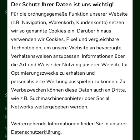
Der Schutz Ihrer Daten ist uns wichtig!
So können Sie bezahlen
Für die ordnungsgemäße Funktion unserer Website
(z.B. Navigation, Warenkorb, Kundenkonto) setzen
wir so genannte Cookies ein. Darüber hinaus
verwenden wir Cookies, Pixel und vergleichbare
Technologien, um unsere Website an bevorzugte
Verhaltensweisen anzupassen, Informationen über
die Art und Weise der Nutzung unserer Website für
Optimierungszwecke zu erhalten und
personalisierte Werbung ausspielen zu können. Zu
Werbezwecken können diese Daten auch an Dritte,
So erreichen Sie uns
wie z.B. Suchmaschinenanbieter oder Social
Networks weitergegeben werden.
Beratung und Kundenservice:
Montag - Freitag von 9.00 bis 17.00 Uhr
Weitergehende Informationen finden Sie in unserer
www.ApoSalis.de
· E-Mail:
info@ApoSalis.de
Datenschutzerklärung
.
Ernst-August-Platz 2 · 30159 Hannover