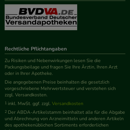
Besuchers oder unsere Seite an bevorzugte
Verhaltensweisen (z.B. Spracheinstellung)
anzupassen. Komfort-Cookies ermöglichen es uns
auch auf Ihre Bedürfnisse zugeschrittene Inhalte
anzuzeigen und unser Partnerprogramm zu
betreiben.
Rechtliche Pflichtangaben
Statistik & Tracking:
Hierüber lassen sich
Zu Risiken und Nebenwirkungen lesen Sie die
Informationen über die Art und Weise der Nutzung
Packungsbeilage und fragen Sie Ihre Ärztin, Ihren Arzt
oder in Ihrer Apotheke.
unserer Website sammeln, mit deren Hilfe wir
Die angegebenen Preise beinhalten die gesetzlich
unsere Website weiter für Sie optimieren können,
vorgeschriebene Mehrwertsteuer und verstehen sich
den Inhalt auf unserer Website aber auch die
zzgl. Versandkosten.
Werbung auf Drittseiten möglichst relevant für Sie
1
inkl. MwSt. ggf. zzgl.
Versandkosten
zu gestalten. Bitte beachten Sie, dass Daten hierfür
2
Der ABDA-Artikelstamm beinhaltet alle für die Abgabe
teilweise an Dritte wie z.B. Google oder soziale
und Abrechnung von Arzneimitteln und anderen Artikeln
Medien übertragen werden.
des apothekenüblichen Sortiments erforderlichen