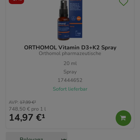
ORTHOMOL Vitamin D3+K2 Spray
Orthomol pharmazeutische
20
ml
Spray
17444652
Sofort lieferbar
AVP
:
17,99 €
²
748,50 €
pro 1 l
14,97 €
¹