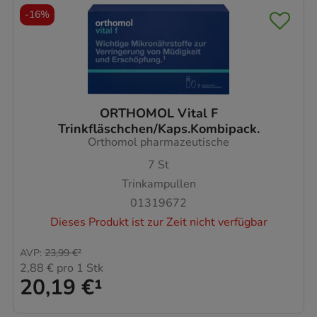
-
16%
ORTHOMOL Vital F
Trinkfläschchen/Kaps.Kombipack.
Orthomol pharmazeutische
7
St
Trinkampullen
01319672
Dieses Produkt ist zur Zeit nicht verfügbar
AVP
:
23,99 €
²
2,88 €
pro 1 Stk
20,19 €
¹