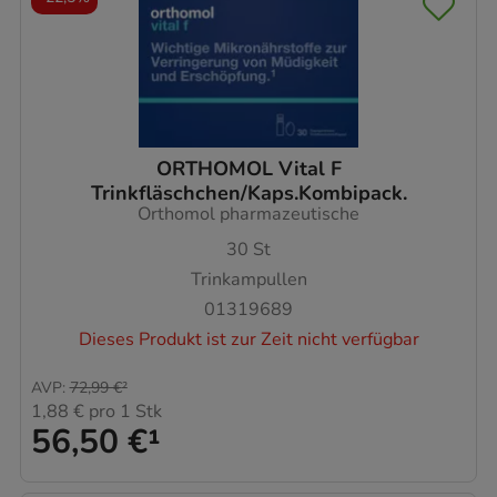
ORTHOMOL Vital F
Trinkfläschchen/Kaps.Kombipack.
Orthomol pharmazeutische
30
St
Trinkampullen
01319689
Dieses Produkt ist zur Zeit nicht verfügbar
AVP
:
72,99 €
²
1,88 €
pro 1 Stk
56,50 €
¹