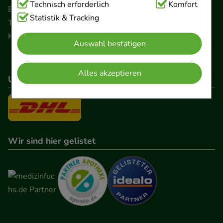
Technisch Notwendig:
Technisch erforderlich
Hierbei handelt es sich um
Komfort
Ernst-August-Platz 2 · 30159 Hannover
Cookies, die für die Grundfunktionen unserer
Statistik & Tracking
Telefon 0511 89 71 80 0 · Fax 0511 89 71 80 11
Website notwendig sind (z.B. Navigation,
Kontaktformular
Auswahl bestätigen
Warenkorb, Kundenkonto), weshalb auf diese nicht
verzichtet werden kann.
Alles akzeptieren
Unser Versanddienstleister
Komfort:
Diese Cookies werden genutzt um das
Einkaufserlebnis noch ansprechender zu gestalten,
beispielsweise für die Wiedererkennung des
Besuchers oder unsere Seite an bevorzugte
Verhaltensweisen (z.B. Spracheinstellung)
Wir sind hier gelistet
anzupassen. Komfort-Cookies ermöglichen es uns
auch auf Ihre Bedürfnisse zugeschrittene Inhalte
anzuzeigen und unser Partnerprogramm zu
betreiben.
Statistik & Tracking:
Hierüber lassen sich