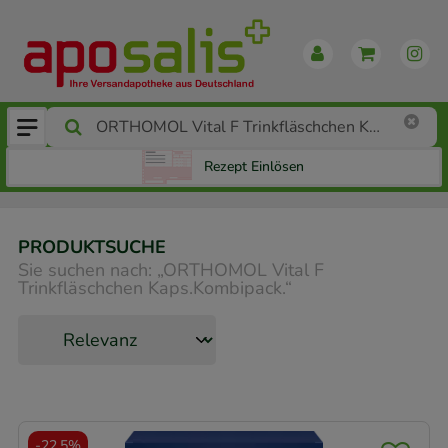
Rezept Einlösen
PRODUKTSUCHE
Sie suchen nach:
„
ORTHOMOL Vital F
Trinkfläschchen Kaps.Kombipack.
“
-
22,5%