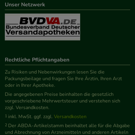
Unser Netzwerk
Informationen über die Art und Weise der Nutzung
unserer Website sammeln, mit deren Hilfe wir
unsere Website weiter für Sie optimieren können,
den Inhalt auf unserer Website aber auch die
Werbung auf Drittseiten möglichst relevant für Sie
zu gestalten. Bitte beachten Sie, dass Daten hierfür
teilweise an Dritte wie z.B. Google oder soziale
Rechtliche Pflichtangaben
Medien übertragen werden.
Zu Risiken und Nebenwirkungen lesen Sie die
Packungsbeilage und fragen Sie Ihre Ärztin, Ihren Arzt
oder in Ihrer Apotheke.
Die angegebenen Preise beinhalten die gesetzlich
vorgeschriebene Mehrwertsteuer und verstehen sich
zzgl. Versandkosten.
1
inkl. MwSt. ggf. zzgl.
Versandkosten
2
Der ABDA-Artikelstamm beinhaltet alle für die Abgabe
und Abrechnung von Arzneimitteln und anderen Artikeln