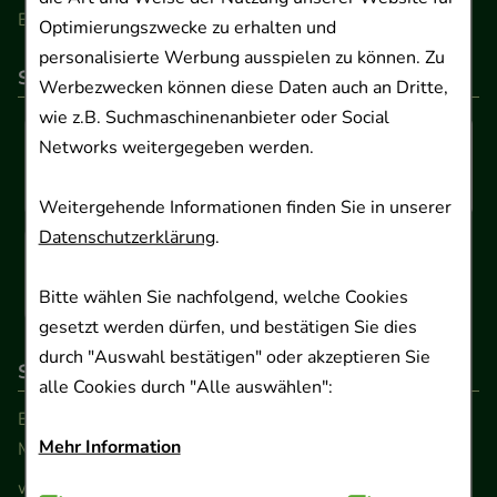
Barrierefreiheitserklärung
Optimierungszwecke zu erhalten und
personalisierte Werbung ausspielen zu können. Zu
So können Sie bezahlen
Werbezwecken können diese Daten auch an Dritte,
wie z.B. Suchmaschinenanbieter oder Social
Networks weitergegeben werden.
Weitergehende Informationen finden Sie in unserer
Datenschutzerklärung
.
Bitte wählen Sie nachfolgend, welche Cookies
gesetzt werden dürfen, und bestätigen Sie dies
durch "Auswahl bestätigen" oder akzeptieren Sie
So erreichen Sie uns
alle Cookies durch "Alle auswählen":
Beratung und Kundenservice:
Mehr Information
Montag - Freitag von 9.00 bis 17.00 Uhr
www.ApoSalis.de
· E-Mail:
info@ApoSalis.de