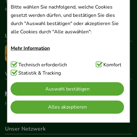
Telefon 0511 89 71 80 0 · Fax 0511 89 71 80 11
Bitte wählen Sie nachfolgend, welche Cookies
Kontaktformular
gesetzt werden dürfen, und bestätigen Sie dies
durch "Auswahl bestätigen" oder akzeptieren Sie
alle Cookies durch "Alle auswählen":
Unser Versanddienstleister
Mehr Information
Technisch Notwendig:
Technisch erforderlich
Hierbei handelt es sich um
Komfort
Cookies, die für die Grundfunktionen unserer
Statistik & Tracking
Wir sind hier gelistet
Website notwendig sind (z.B. Navigation,
Auswahl bestätigen
Warenkorb, Kundenkonto), weshalb auf diese nicht
verzichtet werden kann.
Alles akzeptieren
Komfort:
Diese Cookies werden genutzt um das
Einkaufserlebnis noch ansprechender zu gestalten,
Unser Netzwerk
beispielsweise für die Wiedererkennung des