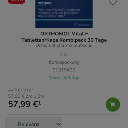
ORTHOMOL Vital F
Tabletten/Kaps.Kombipack.30 Tage
Orthomol pharmazeutische
1
St
Kombipackung
01319620
Sofort lieferbar
AVP
:
67,99 €
²
57,99 €
pro 1 Stk
57,99 €
¹