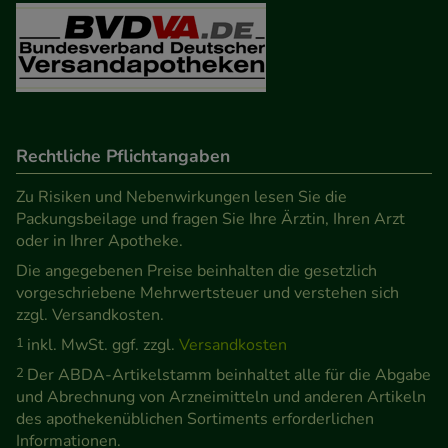
Besuchers oder unsere Seite an bevorzugte
Verhaltensweisen (z.B. Spracheinstellung)
anzupassen. Komfort-Cookies ermöglichen es uns
auch auf Ihre Bedürfnisse zugeschrittene Inhalte
anzuzeigen und unser Partnerprogramm zu
betreiben.
Rechtliche Pflichtangaben
Statistik & Tracking:
Hierüber lassen sich
Zu Risiken und Nebenwirkungen lesen Sie die
Packungsbeilage und fragen Sie Ihre Ärztin, Ihren Arzt
Informationen über die Art und Weise der Nutzung
oder in Ihrer Apotheke.
unserer Website sammeln, mit deren Hilfe wir
Die angegebenen Preise beinhalten die gesetzlich
unsere Website weiter für Sie optimieren können,
vorgeschriebene Mehrwertsteuer und verstehen sich
den Inhalt auf unserer Website aber auch die
zzgl. Versandkosten.
Werbung auf Drittseiten möglichst relevant für Sie
1
inkl. MwSt. ggf. zzgl.
Versandkosten
zu gestalten. Bitte beachten Sie, dass Daten hierfür
2
Der ABDA-Artikelstamm beinhaltet alle für die Abgabe
teilweise an Dritte wie z.B. Google oder soziale
und Abrechnung von Arzneimitteln und anderen Artikeln
Medien übertragen werden.
des apothekenüblichen Sortiments erforderlichen
Informationen.