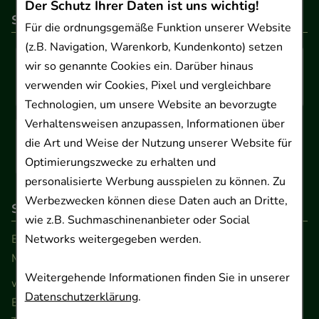
Der Schutz Ihrer Daten ist uns wichtig!
So können Sie bezahlen
Für die ordnungsgemäße Funktion unserer Website
(z.B. Navigation, Warenkorb, Kundenkonto) setzen
wir so genannte Cookies ein. Darüber hinaus
verwenden wir Cookies, Pixel und vergleichbare
Technologien, um unsere Website an bevorzugte
Verhaltensweisen anzupassen, Informationen über
die Art und Weise der Nutzung unserer Website für
Optimierungszwecke zu erhalten und
personalisierte Werbung ausspielen zu können. Zu
Werbezwecken können diese Daten auch an Dritte,
So erreichen Sie uns
wie z.B. Suchmaschinenanbieter oder Social
Beratung und Kundenservice:
Networks weitergegeben werden.
Montag - Freitag von 9.00 bis 17.00 Uhr
Weitergehende Informationen finden Sie in unserer
www.ApoSalis.de
· E-Mail:
info@ApoSalis.de
Datenschutzerklärung
.
Ernst-August-Platz 2 · 30159 Hannover