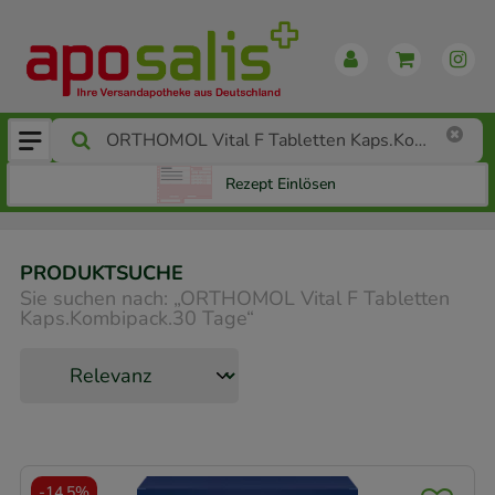
Rezept Einlösen
PRODUKTSUCHE
Sie suchen nach:
„
ORTHOMOL Vital F Tabletten
Kaps.Kombipack.30 Tage
“
-
14,5%