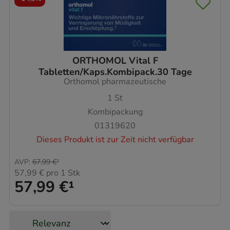
ORTHOMOL Vital F
Tabletten/Kaps.Kombipack.30 Tage
Orthomol pharmazeutische
1
St
Kombipackung
01319620
Dieses Produkt ist zur Zeit nicht verfügbar
AVP
:
67,99 €
²
57,99 €
pro 1 Stk
57,99 €
¹