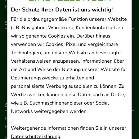
Barrierefreiheitserklärung
Der Schutz Ihrer Daten ist uns wichtig!
Für die ordnungsgemäße Funktion unserer Website
So können Sie bezahlen
(z.B. Navigation, Warenkorb, Kundenkonto) setzen
wir so genannte Cookies ein. Darüber hinaus
verwenden wir Cookies, Pixel und vergleichbare
Technologien, um unsere Website an bevorzugte
Verhaltensweisen anzupassen, Informationen über
die Art und Weise der Nutzung unserer Website für
Optimierungszwecke zu erhalten und
personalisierte Werbung ausspielen zu können. Zu
Werbezwecken können diese Daten auch an Dritte,
wie z.B. Suchmaschinenanbieter oder Social
So erreichen Sie uns
Networks weitergegeben werden.
Beratung und Kundenservice:
Montag - Freitag von 9.00 bis 17.00 Uhr
Weitergehende Informationen finden Sie in unserer
Datenschutzerklärung
.
www.ApoSalis.de
· E-Mail:
info@ApoSalis.de