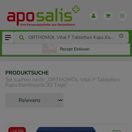
Rezept Einlösen
PRODUKTSUCHE
Sie suchen nach:
„
ORTHOMOL Vital F Tabletten
Kaps.Kombipack.30 Tage
“
-
14,5%