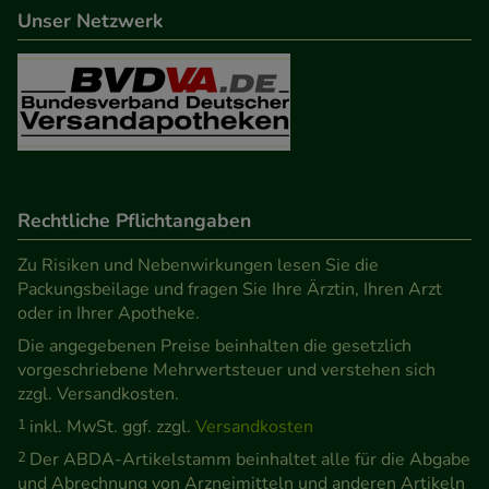
beispielsweise für die Wiedererkennung des
Unser Netzwerk
Besuchers oder unsere Seite an bevorzugte
Verhaltensweisen (z.B. Spracheinstellung)
anzupassen. Komfort-Cookies ermöglichen es uns
auch auf Ihre Bedürfnisse zugeschrittene Inhalte
anzuzeigen und unser Partnerprogramm zu
betreiben.
Rechtliche Pflichtangaben
Statistik & Tracking:
Hierüber lassen sich
Zu Risiken und Nebenwirkungen lesen Sie die
Informationen über die Art und Weise der Nutzung
Packungsbeilage und fragen Sie Ihre Ärztin, Ihren Arzt
unserer Website sammeln, mit deren Hilfe wir
oder in Ihrer Apotheke.
unsere Website weiter für Sie optimieren können,
Die angegebenen Preise beinhalten die gesetzlich
den Inhalt auf unserer Website aber auch die
vorgeschriebene Mehrwertsteuer und verstehen sich
Werbung auf Drittseiten möglichst relevant für Sie
zzgl. Versandkosten.
zu gestalten. Bitte beachten Sie, dass Daten hierfür
1
inkl. MwSt. ggf. zzgl.
Versandkosten
teilweise an Dritte wie z.B. Google oder soziale
2
Der ABDA-Artikelstamm beinhaltet alle für die Abgabe
Medien übertragen werden.
und Abrechnung von Arzneimitteln und anderen Artikeln