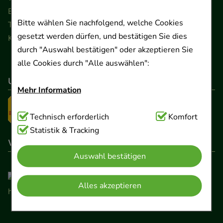
Ernst-August-Platz 2 · 30159 Hannover
Bitte wählen Sie nachfolgend, welche Cookies
Telefon 0511 89 71 80 0 · Fax 0511 89 71 80 11
gesetzt werden dürfen, und bestätigen Sie dies
Kontaktformular
durch "Auswahl bestätigen" oder akzeptieren Sie
alle Cookies durch "Alle auswählen":
Unser Versanddienstleister
Mehr Information
Technisch Notwendig:
Technisch erforderlich
Hierbei handelt es sich um
Komfort
Cookies, die für die Grundfunktionen unserer
Statistik & Tracking
Wir sind hier gelistet
Website notwendig sind (z.B. Navigation,
Auswahl bestätigen
Warenkorb, Kundenkonto), weshalb auf diese nicht
verzichtet werden kann.
Alles akzeptieren
Komfort:
Diese Cookies werden genutzt um das
Einkaufserlebnis noch ansprechender zu gestalten,