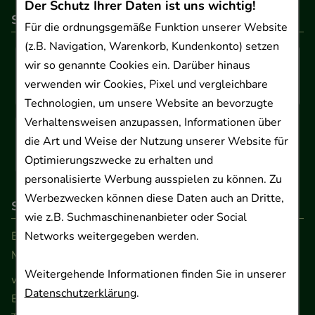
Der Schutz Ihrer Daten ist uns wichtig!
So können Sie bezahlen
Für die ordnungsgemäße Funktion unserer Website
(z.B. Navigation, Warenkorb, Kundenkonto) setzen
wir so genannte Cookies ein. Darüber hinaus
verwenden wir Cookies, Pixel und vergleichbare
Technologien, um unsere Website an bevorzugte
Verhaltensweisen anzupassen, Informationen über
die Art und Weise der Nutzung unserer Website für
Optimierungszwecke zu erhalten und
personalisierte Werbung ausspielen zu können. Zu
Werbezwecken können diese Daten auch an Dritte,
So erreichen Sie uns
wie z.B. Suchmaschinenanbieter oder Social
Beratung und Kundenservice:
Networks weitergegeben werden.
Montag - Freitag von 9.00 bis 17.00 Uhr
Weitergehende Informationen finden Sie in unserer
www.ApoSalis.de
· E-Mail:
info@ApoSalis.de
Datenschutzerklärung
.
Ernst-August-Platz 2 · 30159 Hannover