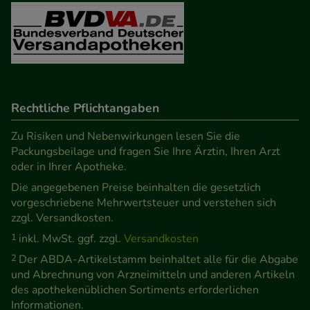
Besuchers oder unsere Seite an bevorzugte
Verhaltensweisen (z.B. Spracheinstellung)
anzupassen. Komfort-Cookies ermöglichen es uns
auch auf Ihre Bedürfnisse zugeschrittene Inhalte
anzuzeigen und unser Partnerprogramm zu
betreiben.
Rechtliche Pflichtangaben
Statistik & Tracking:
Hierüber lassen sich
Zu Risiken und Nebenwirkungen lesen Sie die
Packungsbeilage und fragen Sie Ihre Ärztin, Ihren Arzt
Informationen über die Art und Weise der Nutzung
oder in Ihrer Apotheke.
unserer Website sammeln, mit deren Hilfe wir
Die angegebenen Preise beinhalten die gesetzlich
unsere Website weiter für Sie optimieren können,
vorgeschriebene Mehrwertsteuer und verstehen sich
den Inhalt auf unserer Website aber auch die
zzgl. Versandkosten.
Werbung auf Drittseiten möglichst relevant für Sie
1
inkl. MwSt. ggf. zzgl.
Versandkosten
zu gestalten. Bitte beachten Sie, dass Daten hierfür
2
Der ABDA-Artikelstamm beinhaltet alle für die Abgabe
teilweise an Dritte wie z.B. Google oder soziale
und Abrechnung von Arzneimitteln und anderen Artikeln
Medien übertragen werden.
des apothekenüblichen Sortiments erforderlichen
Informationen.