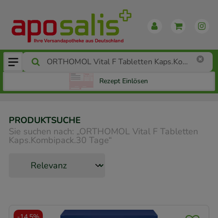
Rezept Einlösen
PRODUKTSUCHE
Sie suchen nach:
„
ORTHOMOL Vital F Tabletten
Kaps.Kombipack.30 Tage
“
-
14,5%