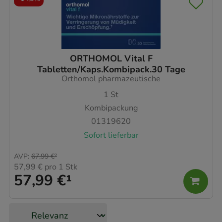
ORTHOMOL Vital F
Tabletten/Kaps.Kombipack.30 Tage
Orthomol pharmazeutische
1
St
Kombipackung
01319620
Sofort lieferbar
AVP
:
67,99 €
²
57,99 €
pro 1 Stk
57,99 €
¹