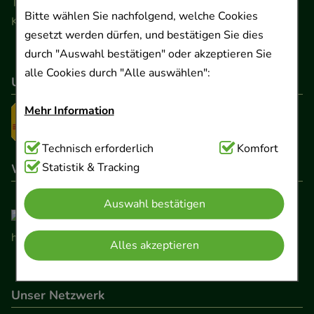
Telefon 0511 89 71 80 0 · Fax 0511 89 71 80 11
Bitte wählen Sie nachfolgend, welche Cookies
Kontaktformular
gesetzt werden dürfen, und bestätigen Sie dies
durch "Auswahl bestätigen" oder akzeptieren Sie
alle Cookies durch "Alle auswählen":
Unser Versanddienstleister
Mehr Information
Technisch Notwendig:
Technisch erforderlich
Hierbei handelt es sich um
Komfort
Cookies, die für die Grundfunktionen unserer
Statistik & Tracking
Wir sind hier gelistet
Website notwendig sind (z.B. Navigation,
Auswahl bestätigen
Warenkorb, Kundenkonto), weshalb auf diese nicht
verzichtet werden kann.
Alles akzeptieren
Komfort:
Diese Cookies werden genutzt um das
Einkaufserlebnis noch ansprechender zu gestalten,
Unser Netzwerk
beispielsweise für die Wiedererkennung des