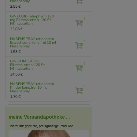
Nasenspray
2,55 €
GINKOBIL-ratiopharm 120
1
mg Filmtabletten
120 St
Filmtabletten
33,85 €
NASENSPRAY-ratiopharm
1
Erwachsene kons.frei
10 ml
Nasenspray
1,93 €
GINGIUM 120 mg
1
Filmtabletten
120 St
Filmtabletten
34,50 €
NASENSPRAY-ratiopharm
1
Kinder kons.frei
10 ml
Nasenspray
1,70 €
meine Versandapotheke . .
..bietet mir geprüfte, preisgünstige Produkte.