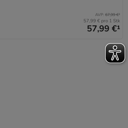
AVP
:
67,99 €
²
57,99 €
pro 1 Stk
57,99 €
¹