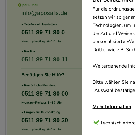
per E-mail
Für die ordnungsge
info@aposalis.de
setzen wir so gena
Technologien, um u
• Telefonisch bestellen
0511 89 71 80 0
die Art und Weise 
personalisierte We
Montag–Freitag: 9–17 Uhr
Dritte, wie z.B. S
• Per Fax
0511 89 71 80 11
Weitergehende Info
Benötigen Sie Hilfe?
Bitte wählen Sie n
• Persönliche Beratung
"Auswahl bestätigen
0511 89 71 80 00
Montag–Freitag: 9–17 Uhr
Mehr Information
• Fragen zur Buchhaltung
0511 89 71 80 30
Technisch Notwend
Technisch erford
Montag–Freitag: 9–15 Uhr
Website notwendig 