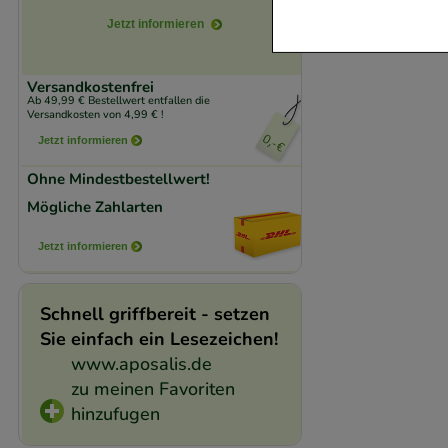
verzichtet werden 
Jetzt informieren
Komfort:
Diese Coo
Versandkostenfrei
beispielsweise für
Ab 49,99 € Bestellwert entfallen die
Versandkosten von 4,99 € !
Verhaltensweisen (
Jetzt informieren
auf Ihre Bedürfnis
Ohne Mindestbestellwert!
Statistik & Trackin
Mögliche Zahlarten
unserer Website sa
Jetzt informieren
den Inhalt auf unse
gestalten. Bitte be
Medien übertragen
Schnell griffbereit - setzen
Sie einfach ein Lesezeichen!
www.aposalis.de
zu meinen Favoriten
hinzufugen