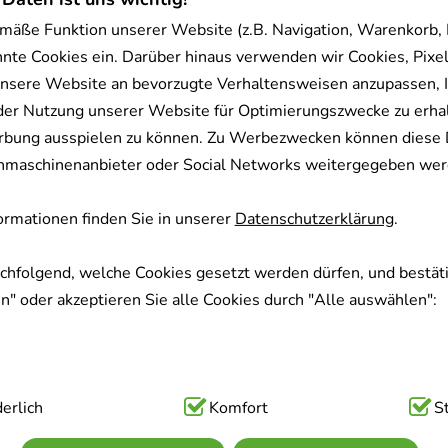
mäße Funktion unserer Website (z.B. Navigation, Warenkorb,
nnte Cookies ein. Darüber hinaus verwenden wir Cookies, Pixel
nsere Website an bevorzugte Verhaltensweisen anzupassen, 
der Nutzung unserer Website für Optimierungszwecke zu erha
rbung ausspielen zu können. Zu Werbezwecken können diese 
uchmaschinenanbieter oder Social Networks weitergegeben wer
rmationen finden Sie in unserer
Datenschutzerklärung
.
achfolgend, welche Cookies gesetzt werden dürfen, und bestäti
" oder akzeptieren Sie alle Cookies durch "Alle auswählen":
ig:
erlich
Hierbei handelt es sich um Cookies, die für die Grundfunk
Komfort
S
sind (z.B. Navigation, Warenkorb, Kundenkonto), weshalb auf 