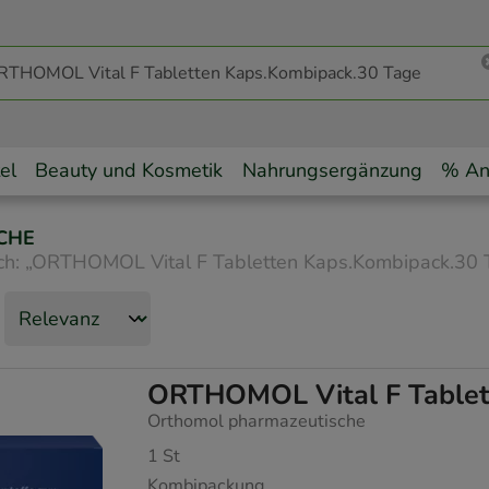
el
Beauty und Kosmetik
Nahrungsergänzung
% An
CHE
ch:
„
ORTHOMOL Vital F Tabletten Kaps.Kombipack.30 
ORTHOMOL Vital F Tablet
Orthomol pharmazeutische
1
St
Kombipackung