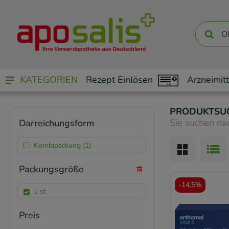
KATEGORIEN
Rezept Einlösen
Arzneimitt
PRODUKTSU
Sie suchen na
Darreichungsform
Kombipackung (1)
Packungsgröße
-
14,5%
1 st
Preis