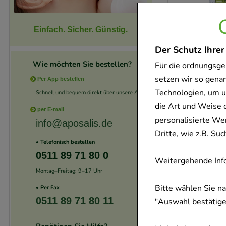
Einfach. Sicher. Günstig.
Der Schutz Ihrer
-
29%
Wie möchten Sie bestellen?
Für die ordnungsge
setzen wir so gena
Per App bestellen
Technologien, um u
Schnell und bequem direkt über unsere App.
die Art und Weise 
per E-mail
personalisierte We
info@aposalis.de
Dritte, wie z.B. S
• Telefonisch bestellen
0511 89 71 80 0
Weitergehende Info
Montag–Freitag: 9–17 Uhr
-
29%
Bitte wählen Sie n
• Per Fax
0511 89 71 80 11
"Auswahl bestätigen