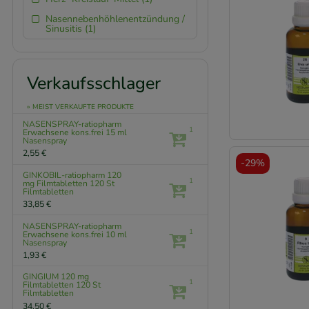
Nasennebenhöhlenentzündung /
Sinusitis (1)
Verkaufsschlager
» MEIST VERKAUFTE PRODUKTE
NASENSPRAY-ratiopharm
1
Erwachsene kons.frei
15 ml
Nasenspray
2,55 €
-
29%
GINKOBIL-ratiopharm 120
1
mg Filmtabletten
120 St
Filmtabletten
33,85 €
NASENSPRAY-ratiopharm
1
Erwachsene kons.frei
10 ml
Nasenspray
1,93 €
GINGIUM 120 mg
1
Filmtabletten
120 St
Filmtabletten
34,50 €