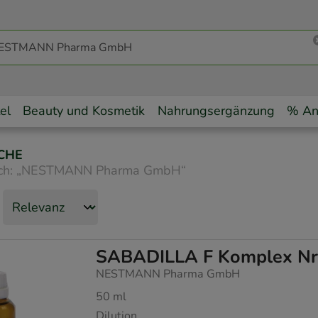
el
Beauty und Kosmetik
Nahrungsergänzung
% An
CHE
ch:
„
NESTMANN Pharma GmbH
“
SABADILLA F Komplex Nr.
NESTMANN Pharma GmbH
50
ml
Dilution