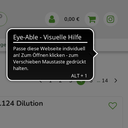
0,00 €
gebote
Markenshops
Ratgeber
App
...
1
2
3
4
5
14
124 Dilution