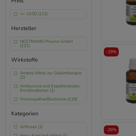
Preis
>= 10.00 (121)
Hersteller
NESTMANN Pharma GmbH
(121)
-
29%
Wirkstoffe
Andere Mittel zur Gallentherapie
(1)
Antitussiva und Expektoranzien,
Kombinationen (1)
Homöopathie/Biochemie (119)
Kategorien
Arthrose (1)
-
29%
Herz- Kreislauf-Mittel (1)