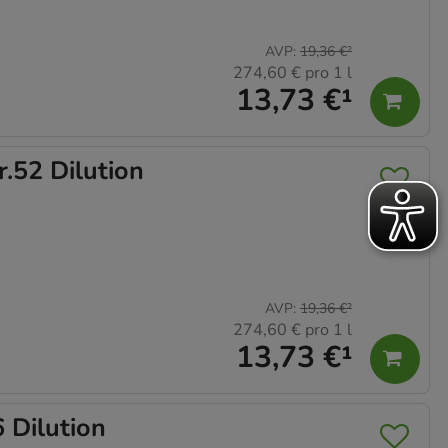
AVP
:
19,36 €
²
274,60 €
pro 1 l
13,73 €
¹
52 Dilution
AVP
:
19,36 €
²
274,60 €
pro 1 l
13,73 €
¹
Dilution