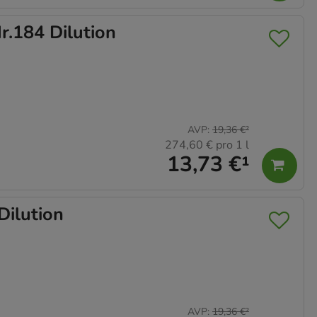
184 Dilution
AVP
:
19,36 €
²
274,60 €
pro 1 l
13,73 €
¹
ilution
AVP
:
19,36 €
²