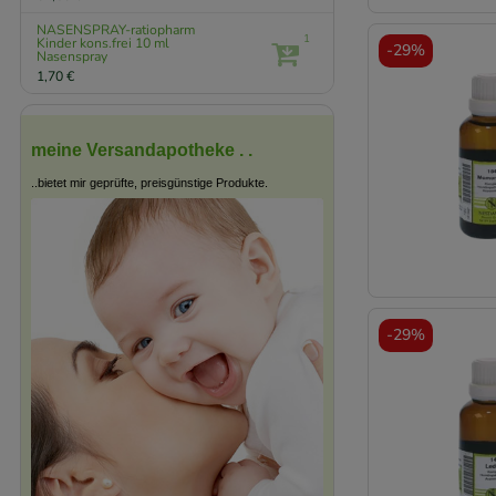
NASENSPRAY-ratiopharm
1
Kinder kons.frei
10 ml
-
29%
Nasenspray
1,70 €
meine Versandapotheke . .
..bietet mir geprüfte, preisgünstige Produkte.
-
29%