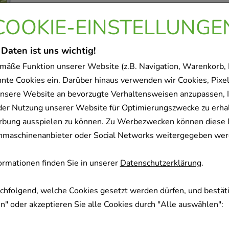
Sofort lieferbar
COOKIE-EINSTELLUNGE
 Daten ist uns wichtig!
BELLIS KOMPLEX Nr.164 D
mäße Funktion unserer Website (z.B. Navigation, Warenkorb,
NESTMANN Pharma GmbH
nnte Cookies ein. Darüber hinaus verwenden wir Cookies, Pixel
50
ml
nsere Website an bevorzugte Verhaltensweisen anzupassen, 
Dilution
der Nutzung unserer Website für Optimierungszwecke zu erha
01909824
rbung ausspielen zu können. Zu Werbezwecken können diese 
uchmaschinenanbieter oder Social Networks weitergegeben wer
Sofort lieferbar
rmationen finden Sie in unserer
Datenschutzerklärung
.
CACTUS H 240 Tropfen
achfolgend, welche Cookies gesetzt werden dürfen, und bestäti
NESTMANN Pharma GmbH
" oder akzeptieren Sie alle Cookies durch "Alle auswählen":
50
ml