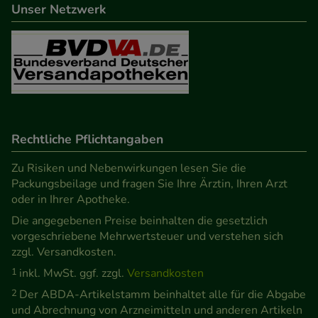
beispielsweise für die Wiedererkennung des
Unser Netzwerk
Besuchers oder unsere Seite an bevorzugte
Verhaltensweisen (z.B. Spracheinstellung)
anzupassen. Komfort-Cookies ermöglichen es uns
auch auf Ihre Bedürfnisse zugeschrittene Inhalte
anzuzeigen und unser Partnerprogramm zu
betreiben.
Rechtliche Pflichtangaben
Statistik & Tracking:
Hierüber lassen sich
Zu Risiken und Nebenwirkungen lesen Sie die
Informationen über die Art und Weise der Nutzung
Packungsbeilage und fragen Sie Ihre Ärztin, Ihren Arzt
unserer Website sammeln, mit deren Hilfe wir
oder in Ihrer Apotheke.
unsere Website weiter für Sie optimieren können,
Die angegebenen Preise beinhalten die gesetzlich
den Inhalt auf unserer Website aber auch die
vorgeschriebene Mehrwertsteuer und verstehen sich
Werbung auf Drittseiten möglichst relevant für Sie
zzgl. Versandkosten.
zu gestalten. Bitte beachten Sie, dass Daten hierfür
1
inkl. MwSt. ggf. zzgl.
Versandkosten
teilweise an Dritte wie z.B. Google oder soziale
2
Der ABDA-Artikelstamm beinhaltet alle für die Abgabe
Medien übertragen werden.
und Abrechnung von Arzneimitteln und anderen Artikeln