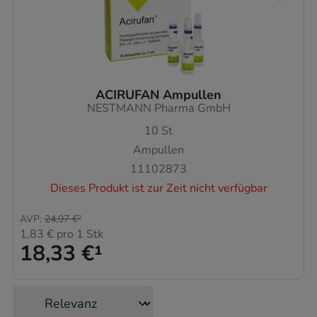
ACIRUFAN Ampullen
NESTMANN Pharma GmbH
10
St
Ampullen
11102873
Dieses Produkt ist zur Zeit nicht verfügbar
AVP
:
24,97 €
²
1,83 €
pro 1 Stk
18,33 €
¹