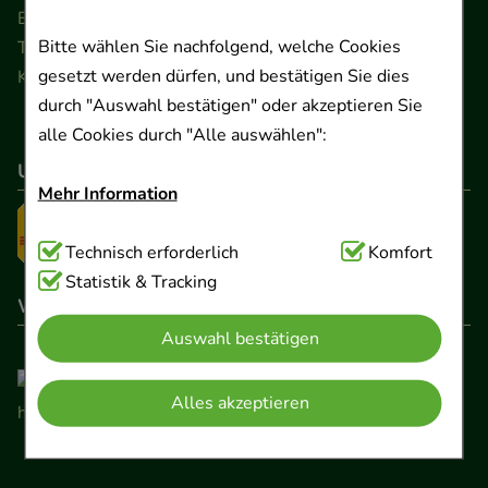
Ernst-August-Platz 2 · 30159 Hannover
Bitte wählen Sie nachfolgend, welche Cookies
Telefon 0511 89 71 80 0 · Fax 0511 89 71 80 11
gesetzt werden dürfen, und bestätigen Sie dies
Kontaktformular
durch "Auswahl bestätigen" oder akzeptieren Sie
alle Cookies durch "Alle auswählen":
Unser Versanddienstleister
Mehr Information
Technisch Notwendig:
Technisch erforderlich
Hierbei handelt es sich um
Komfort
Cookies, die für die Grundfunktionen unserer
Statistik & Tracking
Wir sind hier gelistet
Website notwendig sind (z.B. Navigation,
Auswahl bestätigen
Warenkorb, Kundenkonto), weshalb auf diese nicht
verzichtet werden kann.
Alles akzeptieren
Komfort:
Diese Cookies werden genutzt um das
Einkaufserlebnis noch ansprechender zu gestalten,