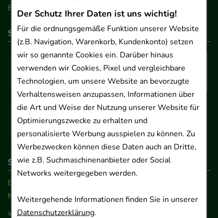
Barrierefreiheitserklärung
Der Schutz Ihrer Daten ist uns wichtig!
Für die ordnungsgemäße Funktion unserer Website
So können Sie bezahlen
(z.B. Navigation, Warenkorb, Kundenkonto) setzen
wir so genannte Cookies ein. Darüber hinaus
verwenden wir Cookies, Pixel und vergleichbare
Technologien, um unsere Website an bevorzugte
Verhaltensweisen anzupassen, Informationen über
die Art und Weise der Nutzung unserer Website für
Optimierungszwecke zu erhalten und
personalisierte Werbung ausspielen zu können. Zu
Werbezwecken können diese Daten auch an Dritte,
wie z.B. Suchmaschinenanbieter oder Social
So erreichen Sie uns
Networks weitergegeben werden.
Beratung und Kundenservice:
Montag - Freitag von 9.00 bis 17.00 Uhr
Weitergehende Informationen finden Sie in unserer
Datenschutzerklärung
.
www.ApoSalis.de
· E-Mail:
info@ApoSalis.de