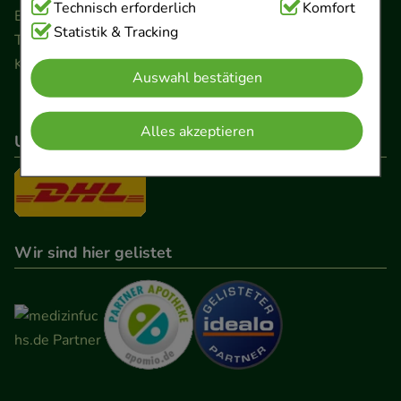
Technisch Notwendig:
Technisch erforderlich
Hierbei handelt es sich um
Komfort
Ernst-August-Platz 2 · 30159 Hannover
Cookies, die für die Grundfunktionen unserer
Statistik & Tracking
Telefon 0511 89 71 80 0 · Fax 0511 89 71 80 11
Website notwendig sind (z.B. Navigation,
Kontaktformular
Auswahl bestätigen
Warenkorb, Kundenkonto), weshalb auf diese nicht
verzichtet werden kann.
Alles akzeptieren
Unser Versanddienstleister
Komfort:
Diese Cookies werden genutzt um das
Einkaufserlebnis noch ansprechender zu gestalten,
beispielsweise für die Wiedererkennung des
Besuchers oder unsere Seite an bevorzugte
Verhaltensweisen (z.B. Spracheinstellung)
Wir sind hier gelistet
anzupassen. Komfort-Cookies ermöglichen es uns
auch auf Ihre Bedürfnisse zugeschrittene Inhalte
anzuzeigen und unser Partnerprogramm zu
betreiben.
Statistik & Tracking:
Hierüber lassen sich