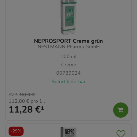
NEPROSPORT Creme grün
NESTMANN Pharma GmbH
100
ml
Creme
00739024
Sofort lieferbar
AVP
:
15,90 €
²
112,80 €
pro 1 l
11,28 €
¹
-
29%