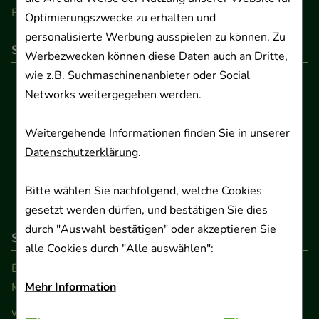
Barrierefreiheitserklärung
Optimierungszwecke zu erhalten und
personalisierte Werbung ausspielen zu können. Zu
So können Sie bezahlen
Werbezwecken können diese Daten auch an Dritte,
wie z.B. Suchmaschinenanbieter oder Social
Networks weitergegeben werden.
Weitergehende Informationen finden Sie in unserer
Datenschutzerklärung
.
Bitte wählen Sie nachfolgend, welche Cookies
gesetzt werden dürfen, und bestätigen Sie dies
durch "Auswahl bestätigen" oder akzeptieren Sie
So erreichen Sie uns
alle Cookies durch "Alle auswählen":
Beratung und Kundenservice:
Mehr Information
Montag - Freitag von 9.00 bis 17.00 Uhr
www.ApoSalis.de
· E-Mail:
info@ApoSalis.de