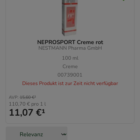
NEPROSPORT Creme rot
NESTMANN Pharma GmbH
100
ml
Creme
00739001
Dieses Produkt ist zur Zeit nicht verfügbar
AVP
:
15,60 €
²
110,70 €
pro 1 l
11,07 €
¹