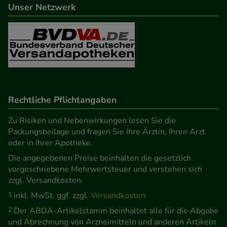
Unser Netzwerk
Informationen über die Art und Weise der Nutzung
unserer Website sammeln, mit deren Hilfe wir
unsere Website weiter für Sie optimieren können,
den Inhalt auf unserer Website aber auch die
Werbung auf Drittseiten möglichst relevant für Sie
zu gestalten. Bitte beachten Sie, dass Daten hierfür
teilweise an Dritte wie z.B. Google oder soziale
Rechtliche Pflichtangaben
Medien übertragen werden.
Zu Risiken und Nebenwirkungen lesen Sie die
Packungsbeilage und fragen Sie Ihre Ärztin, Ihren Arzt
oder in Ihrer Apotheke.
Die angegebenen Preise beinhalten die gesetzlich
vorgeschriebene Mehrwertsteuer und verstehen sich
zzgl. Versandkosten.
1
inkl. MwSt. ggf. zzgl.
Versandkosten
2
Der ABDA-Artikelstamm beinhaltet alle für die Abgabe
und Abrechnung von Arzneimitteln und anderen Artikeln