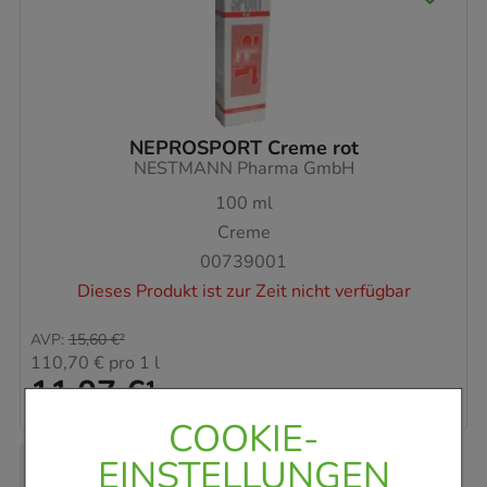
NEPROSPORT Creme rot
NESTMANN Pharma GmbH
100
ml
Creme
00739001
Dieses Produkt ist zur Zeit nicht verfügbar
AVP
:
15,60 €
²
110,70 €
pro 1 l
11,07 €
¹
COOKIE-
EINSTELLUNGEN