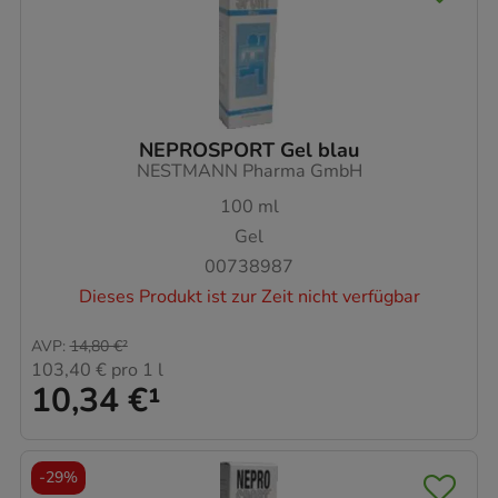
NEPROSPORT Gel blau
NESTMANN Pharma GmbH
100
ml
Gel
00738987
Dieses Produkt ist zur Zeit nicht verfügbar
AVP
:
14,80 €
²
103,40 €
pro 1 l
10,34 €
¹
-
29%