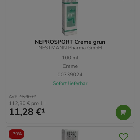
NEPROSPORT Creme grün
NESTMANN Pharma GmbH
100
ml
Creme
00739024
Sofort lieferbar
AVP
:
15,90 €
²
112,80 €
pro 1 l
11,28 €
¹
-
30%