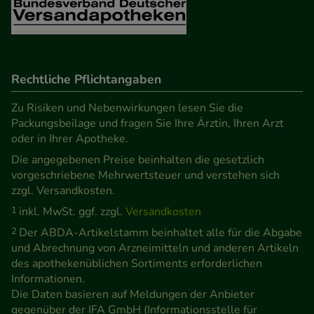
Verhaltensweisen (z.B. Spracheinstellung)
anzupassen. Komfort-Cookies ermöglichen es uns
auch auf Ihre Bedürfnisse zugeschrittene Inhalte
anzuzeigen und unser Partnerprogramm zu
Rechtliche Pflichtangaben
betreiben.
Zu Risiken und Nebenwirkungen lesen Sie die
Statistik & Tracking:
Hierüber lassen sich
Packungsbeilage und fragen Sie Ihre Ärztin, Ihren Arzt
oder in Ihrer Apotheke.
Informationen über die Art und Weise der Nutzung
Die angegebenen Preise beinhalten die gesetzlich
unserer Website sammeln, mit deren Hilfe wir
vorgeschriebene Mehrwertsteuer und verstehen sich
unsere Website weiter für Sie optimieren können,
zzgl. Versandkosten.
den Inhalt auf unserer Website aber auch die
1
inkl. MwSt. ggf. zzgl.
Versandkosten
Werbung auf Drittseiten möglichst relevant für Sie
2
Der ABDA-Artikelstamm beinhaltet alle für die Abgabe
zu gestalten. Bitte beachten Sie, dass Daten hierfür
und Abrechnung von Arzneimitteln und anderen Artikeln
teilweise an Dritte wie z.B. Google oder soziale
des apothekenüblichen Sortiments erforderlichen
Medien übertragen werden.
Informationen.
Die Daten basieren auf Meldungen der Anbieter
gegenüber der IFA GmbH (Informationsstelle für