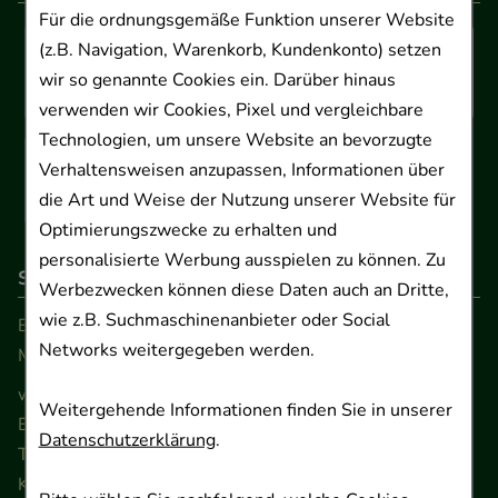
Für die ordnungsgemäße Funktion unserer Website
(z.B. Navigation, Warenkorb, Kundenkonto) setzen
wir so genannte Cookies ein. Darüber hinaus
verwenden wir Cookies, Pixel und vergleichbare
Technologien, um unsere Website an bevorzugte
Verhaltensweisen anzupassen, Informationen über
die Art und Weise der Nutzung unserer Website für
Optimierungszwecke zu erhalten und
personalisierte Werbung ausspielen zu können. Zu
So erreichen Sie uns
Werbezwecken können diese Daten auch an Dritte,
wie z.B. Suchmaschinenanbieter oder Social
Beratung und Kundenservice:
Networks weitergegeben werden.
Montag - Freitag von 9.00 bis 17.00 Uhr
www.ApoSalis.de
· E-Mail:
info@ApoSalis.de
Weitergehende Informationen finden Sie in unserer
Ernst-August-Platz 2 · 30159 Hannover
Datenschutzerklärung
.
Telefon 0511 89 71 80 0 · Fax 0511 89 71 80 11
Kontaktformular