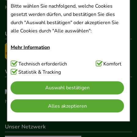
Bitte wählen Sie nachfolgend, welche Cookies
Kontaktformular
gesetzt werden dürfen, und bestätigen Sie dies
durch "Auswahl bestätigen" oder akzeptieren Sie
alle Cookies durch "Alle auswählen":
Unser Versanddienstleister
Mehr Information
Technisch Notwendig:
Technisch erforderlich
Hierbei handelt es sich um
Komfort
Wir sind hier gelistet
Cookies, die für die Grundfunktionen unserer
Statistik & Tracking
Website notwendig sind (z.B. Navigation,
Auswahl bestätigen
Warenkorb, Kundenkonto), weshalb auf diese nicht
verzichtet werden kann.
Alles akzeptieren
Komfort:
Diese Cookies werden genutzt um das
Einkaufserlebnis noch ansprechender zu gestalten,
Unser Netzwerk
beispielsweise für die Wiedererkennung des