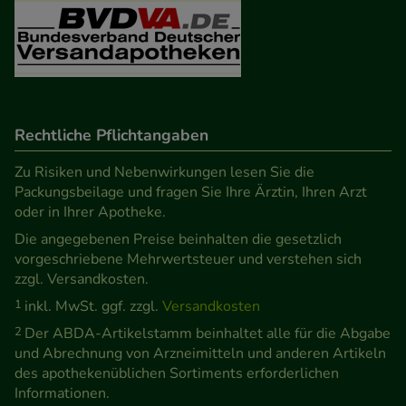
Besuchers oder unsere Seite an bevorzugte
Verhaltensweisen (z.B. Spracheinstellung)
anzupassen. Komfort-Cookies ermöglichen es uns
auch auf Ihre Bedürfnisse zugeschrittene Inhalte
anzuzeigen und unser Partnerprogramm zu
betreiben.
Rechtliche Pflichtangaben
Zu Risiken und Nebenwirkungen lesen Sie die
Statistik & Tracking:
Hierüber lassen sich
Packungsbeilage und fragen Sie Ihre Ärztin, Ihren Arzt
Informationen über die Art und Weise der Nutzung
oder in Ihrer Apotheke.
unserer Website sammeln, mit deren Hilfe wir
Die angegebenen Preise beinhalten die gesetzlich
unsere Website weiter für Sie optimieren können,
vorgeschriebene Mehrwertsteuer und verstehen sich
den Inhalt auf unserer Website aber auch die
zzgl. Versandkosten.
Werbung auf Drittseiten möglichst relevant für Sie
1
inkl. MwSt. ggf. zzgl.
Versandkosten
zu gestalten. Bitte beachten Sie, dass Daten hierfür
2
Der ABDA-Artikelstamm beinhaltet alle für die Abgabe
teilweise an Dritte wie z.B. Google oder soziale
und Abrechnung von Arzneimitteln und anderen Artikeln
Medien übertragen werden.
des apothekenüblichen Sortiments erforderlichen
Informationen.