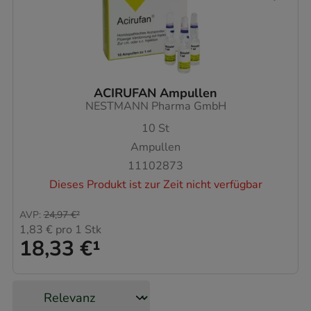
ACIRUFAN Ampullen
NESTMANN Pharma GmbH
10
St
Ampullen
11102873
Dieses Produkt ist zur Zeit nicht verfügbar
AVP
:
24,97 €
²
1,83 €
pro 1 Stk
18,33 €
¹