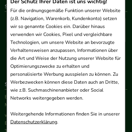
Der Schutz Ihrer Daten ist uns wichtig!
So können Sie bezahlen
Für die ordnungsgemäße Funktion unserer Website
(z.B. Navigation, Warenkorb, Kundenkonto) setzen
wir so genannte Cookies ein. Darüber hinaus
verwenden wir Cookies, Pixel und vergleichbare
Technologien, um unsere Website an bevorzugte
Verhaltensweisen anzupassen, Informationen über
die Art und Weise der Nutzung unserer Website für
Optimierungszwecke zu erhalten und
personalisierte Werbung ausspielen zu können. Zu
Werbezwecken können diese Daten auch an Dritte,
So erreichen Sie uns
wie z.B. Suchmaschinenanbieter oder Social
Beratung und Kundenservice:
Networks weitergegeben werden.
Montag - Freitag von 9.00 bis 17.00 Uhr
Weitergehende Informationen finden Sie in unserer
www.ApoSalis.de
· E-Mail:
info@ApoSalis.de
Datenschutzerklärung
.
Ernst-August-Platz 2 · 30159 Hannover
Telefon 0511 89 71 80 0 · Fax 0511 89 71 80 11