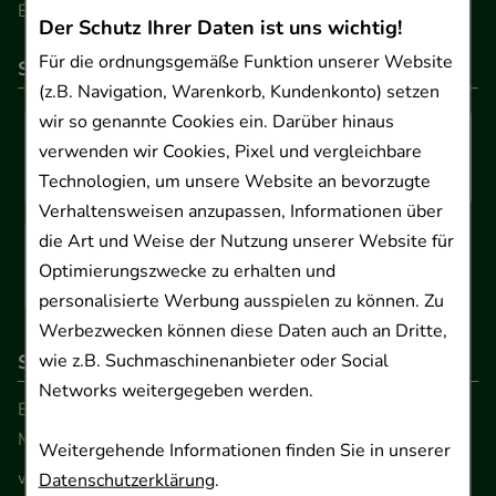
Barrierefreiheitserklärung
Der Schutz Ihrer Daten ist uns wichtig!
Für die ordnungsgemäße Funktion unserer Website
So können Sie bezahlen
(z.B. Navigation, Warenkorb, Kundenkonto) setzen
wir so genannte Cookies ein. Darüber hinaus
verwenden wir Cookies, Pixel und vergleichbare
Technologien, um unsere Website an bevorzugte
Verhaltensweisen anzupassen, Informationen über
die Art und Weise der Nutzung unserer Website für
Optimierungszwecke zu erhalten und
personalisierte Werbung ausspielen zu können. Zu
Werbezwecken können diese Daten auch an Dritte,
So erreichen Sie uns
wie z.B. Suchmaschinenanbieter oder Social
Networks weitergegeben werden.
Beratung und Kundenservice:
Montag - Freitag von 9.00 bis 17.00 Uhr
Weitergehende Informationen finden Sie in unserer
www.ApoSalis.de
· E-Mail:
info@ApoSalis.de
Datenschutzerklärung
.