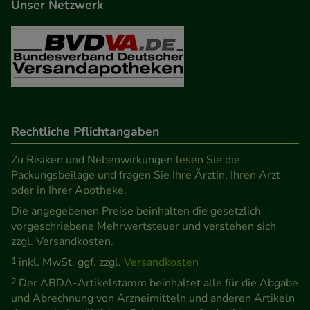
Unser Netzwerk
Besuchers oder unsere Seite an bevorzugte
Verhaltensweisen (z.B. Spracheinstellung)
anzupassen. Komfort-Cookies ermöglichen es uns
auch auf Ihre Bedürfnisse zugeschrittene Inhalte
anzuzeigen und unser Partnerprogramm zu
betreiben.
Rechtliche Pflichtangaben
Statistik & Tracking:
Hierüber lassen sich
Zu Risiken und Nebenwirkungen lesen Sie die
Informationen über die Art und Weise der Nutzung
Packungsbeilage und fragen Sie Ihre Ärztin, Ihren Arzt
unserer Website sammeln, mit deren Hilfe wir
oder in Ihrer Apotheke.
unsere Website weiter für Sie optimieren können,
Die angegebenen Preise beinhalten die gesetzlich
den Inhalt auf unserer Website aber auch die
vorgeschriebene Mehrwertsteuer und verstehen sich
Werbung auf Drittseiten möglichst relevant für Sie
zzgl. Versandkosten.
zu gestalten. Bitte beachten Sie, dass Daten hierfür
1
inkl. MwSt. ggf. zzgl.
Versandkosten
teilweise an Dritte wie z.B. Google oder soziale
2
Der ABDA-Artikelstamm beinhaltet alle für die Abgabe
Medien übertragen werden.
und Abrechnung von Arzneimitteln und anderen Artikeln