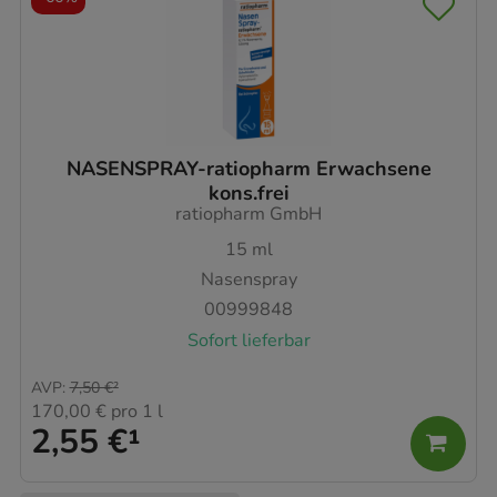
NASENSPRAY-ratiopharm Erwachsene
kons.frei
ratiopharm GmbH
15
ml
Nasenspray
00999848
Sofort lieferbar
AVP
:
7,50 €
²
170,00 €
pro 1 l
2,55 €
¹