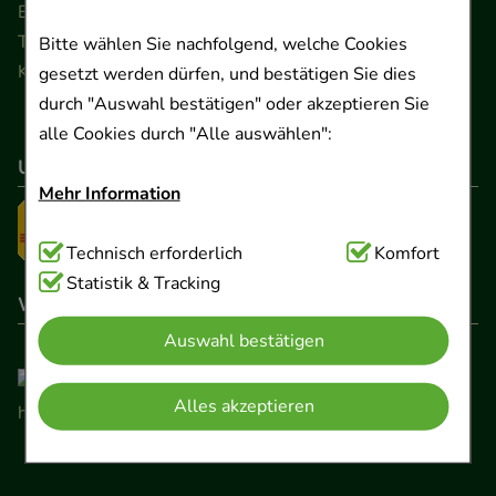
Ernst-August-Platz 2 · 30159 Hannover
Telefon 0511 89 71 80 0 · Fax 0511 89 71 80 11
Bitte wählen Sie nachfolgend, welche Cookies
Kontaktformular
gesetzt werden dürfen, und bestätigen Sie dies
durch "Auswahl bestätigen" oder akzeptieren Sie
alle Cookies durch "Alle auswählen":
Unser Versanddienstleister
Mehr Information
Technisch Notwendig:
Technisch erforderlich
Hierbei handelt es sich um
Komfort
Cookies, die für die Grundfunktionen unserer
Statistik & Tracking
Wir sind hier gelistet
Website notwendig sind (z.B. Navigation,
Auswahl bestätigen
Warenkorb, Kundenkonto), weshalb auf diese nicht
verzichtet werden kann.
Alles akzeptieren
Komfort:
Diese Cookies werden genutzt um das
Einkaufserlebnis noch ansprechender zu gestalten,
beispielsweise für die Wiedererkennung des