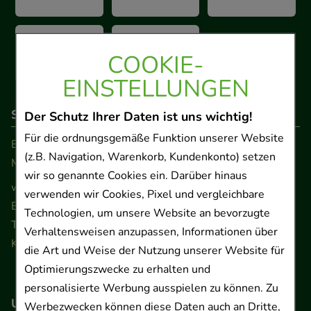
COOKIE-
EINSTELLUNGEN
So erreichen Sie uns
Der Schutz Ihrer Daten ist uns wichtig!
Für die ordnungsgemäße Funktion unserer Website
Beratung und Kundenservice:
(z.B. Navigation, Warenkorb, Kundenkonto) setzen
Montag - Freitag von 9.00 bis 17.00 Uhr
wir so genannte Cookies ein. Darüber hinaus
www.ApoSalis.de
· E-Mail:
info@ApoSalis.de
verwenden wir Cookies, Pixel und vergleichbare
Ernst-August-Platz 2 · 30159 Hannover
Technologien, um unsere Website an bevorzugte
Telefon 0511 89 71 80 0 · Fax 0511 89 71 80 11
Verhaltensweisen anzupassen, Informationen über
Kontaktformular
die Art und Weise der Nutzung unserer Website für
Optimierungszwecke zu erhalten und
personalisierte Werbung ausspielen zu können. Zu
Unser Versanddienstleister
Werbezwecken können diese Daten auch an Dritte,