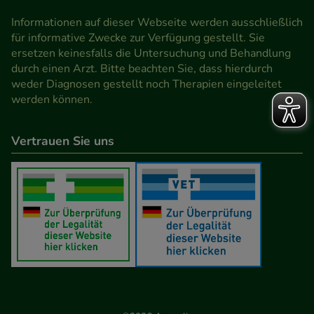
den Inhalt auf unserer Website aber auch die
Informationen auf dieser Webseite werden ausschließlich
Werbung auf Drittseiten möglichst relevant für Sie
für informative Zwecke zur Verfügung gestellt. Sie
zu gestalten. Bitte beachten Sie, dass Daten hierfür
ersetzen keinesfalls die Untersuchung und Behandlung
teilweise an Dritte wie z.B. Google oder soziale
durch einen Arzt. Bitte beachten Sie, dass hierdurch
weder Diagnosen gestellt noch Therapien eingeleitet
Medien übertragen werden.
werden können.
Vertrauen Sie uns