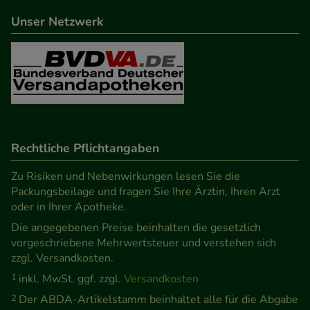
Statistik & Tracking:
Hierüber lassen sich
Informationen über die Art und Weise der Nutzung
Unser Netzwerk
unserer Website sammeln, mit deren Hilfe wir
unsere Website weiter für Sie optimieren können,
den Inhalt auf unserer Website aber auch die
Werbung auf Drittseiten möglichst relevant für Sie
zu gestalten. Bitte beachten Sie, dass Daten hierfür
teilweise an Dritte wie z.B. Google oder soziale
Rechtliche Pflichtangaben
Medien übertragen werden.
Zu Risiken und Nebenwirkungen lesen Sie die
Packungsbeilage und fragen Sie Ihre Ärztin, Ihren Arzt
oder in Ihrer Apotheke.
Die angegebenen Preise beinhalten die gesetzlich
vorgeschriebene Mehrwertsteuer und verstehen sich
zzgl. Versandkosten.
1
inkl. MwSt. ggf. zzgl.
Versandkosten
2
Der ABDA-Artikelstamm beinhaltet alle für die Abgabe