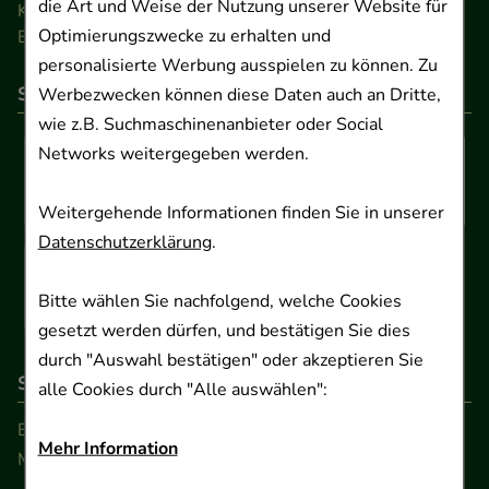
die Art und Weise der Nutzung unserer Website für
Kontakt
Optimierungszwecke zu erhalten und
Barrierefreiheitserklärung
personalisierte Werbung ausspielen zu können. Zu
So können Sie bezahlen
Werbezwecken können diese Daten auch an Dritte,
wie z.B. Suchmaschinenanbieter oder Social
Networks weitergegeben werden.
Weitergehende Informationen finden Sie in unserer
Datenschutzerklärung
.
Bitte wählen Sie nachfolgend, welche Cookies
gesetzt werden dürfen, und bestätigen Sie dies
durch "Auswahl bestätigen" oder akzeptieren Sie
So erreichen Sie uns
alle Cookies durch "Alle auswählen":
Beratung und Kundenservice:
Mehr Information
Montag - Freitag von 9.00 bis 17.00 Uhr