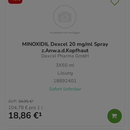
MINOXIDIL Dexcel 20 mg/ml Spray
z.Anw.a.d.Kopfhaut
Dexcel Pharma GmbH
3X60
ml
Lösung
18892401
Sofort lieferbar
AVP
:
34,95 €
²
104,78 €
pro 1 l
18,86 €
¹