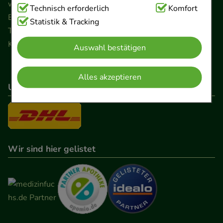
www.ApoSalis.de
· E-Mail:
info@ApoSalis.de
Technisch Notwendig:
Technisch erforderlich
Hierbei handelt es sich um
Komfort
Ernst-August-Platz 2 · 30159 Hannover
Cookies, die für die Grundfunktionen unserer
Statistik & Tracking
Telefon 0511 89 71 80 0 · Fax 0511 89 71 80 11
Website notwendig sind (z.B. Navigation,
Kontaktformular
Auswahl bestätigen
Warenkorb, Kundenkonto), weshalb auf diese nicht
verzichtet werden kann.
Alles akzeptieren
Unser Versanddienstleister
Komfort:
Diese Cookies werden genutzt um das
Einkaufserlebnis noch ansprechender zu gestalten,
beispielsweise für die Wiedererkennung des
Besuchers oder unsere Seite an bevorzugte
Verhaltensweisen (z.B. Spracheinstellung)
Wir sind hier gelistet
anzupassen. Komfort-Cookies ermöglichen es uns
auch auf Ihre Bedürfnisse zugeschrittene Inhalte
anzuzeigen und unser Partnerprogramm zu
betreiben.