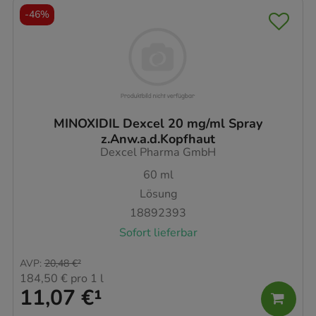
-
46%
MINOXIDIL Dexcel 20 mg/ml Spray
z.Anw.a.d.Kopfhaut
Dexcel Pharma GmbH
60
ml
Lösung
18892393
Sofort lieferbar
AVP
:
20,48 €
²
184,50 €
pro 1 l
11,07 €
¹