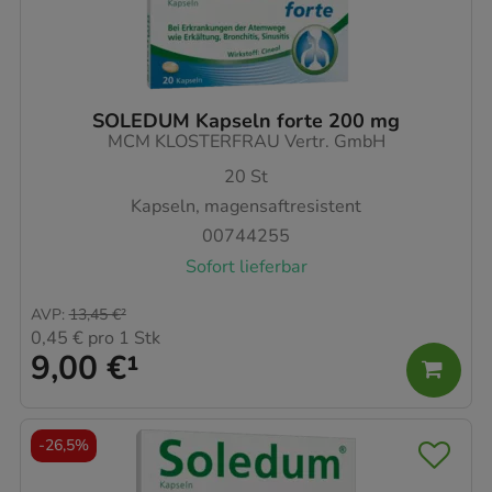
SOLEDUM Kapseln forte 200 mg
MCM KLOSTERFRAU Vertr. GmbH
20
St
Kapseln, magensaftresistent
00744255
Sofort lieferbar
AVP
:
13,45 €
²
0,45 €
pro 1 Stk
9,00 €
¹
-
26,5%