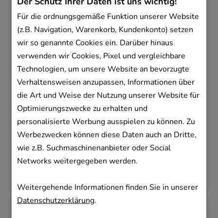
Der Schutz Ihrer Daten ist uns wichtig!
Für die ordnungsgemäße Funktion unserer Website
(z.B. Navigation, Warenkorb, Kundenkonto) setzen
wir so genannte Cookies ein. Darüber hinaus
verwenden wir Cookies, Pixel und vergleichbare
SOLEDUM Balsam flüssig
Technologien, um unsere Website an bevorzugte
MCM KLOSTERFRAU Vertr. GmbH
Verhaltensweisen anzupassen, Informationen über
50
ml
die Art und Weise der Nutzung unserer Website für
Flüssigkeit
Optimierungszwecke zu erhalten und
03407015
personalisierte Werbung ausspielen zu können. Zu
Sofort lieferbar
Werbezwecken können diese Daten auch an Dritte,
wie z.B. Suchmaschinenanbieter oder Social
AVP
:
17,75 €
²
251,80 €
pro 1 l
Networks weitergegeben werden.
12,59 €
¹
Weitergehende Informationen finden Sie in unserer
Datenschutzerklärung
.
-
33%