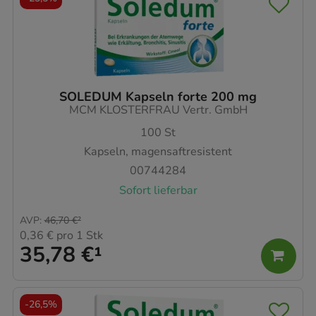
SOLEDUM Kapseln forte 200 mg
MCM KLOSTERFRAU Vertr. GmbH
100
St
Kapseln, magensaftresistent
00744284
Sofort lieferbar
AVP
:
46,70 €
²
0,36 €
pro 1 Stk
35,78 €
¹
-
26,5%