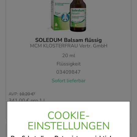
SOLEDUM Balsam flüssig
MCM KLOSTERFRAU Vertr. GmbH
20
ml
Flüssigkeit
03409847
Sofort lieferbar
AVP
:
10,20 €
²
341,00 €
pro 1 l
6,82 €
¹
COOKIE-
EINSTELLUNGEN
-
29%