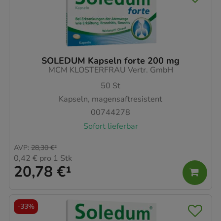
SOLEDUM Kapseln forte 200 mg
MCM KLOSTERFRAU Vertr. GmbH
50
St
Kapseln, magensaftresistent
00744278
Sofort lieferbar
AVP
:
28,30 €
²
0,42 €
pro 1 Stk
20,78 €
¹
-
33%