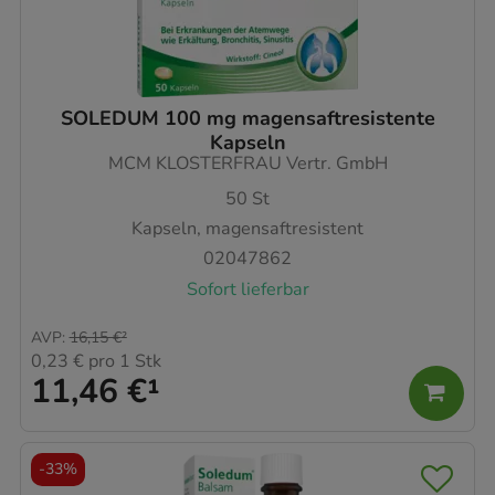
SOLEDUM 100 mg magensaftresistente
Kapseln
MCM KLOSTERFRAU Vertr. GmbH
50
St
Kapseln, magensaftresistent
02047862
Sofort lieferbar
AVP
:
16,15 €
²
0,23 €
pro 1 Stk
11,46 €
¹
-
33%