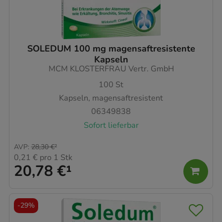
SOLEDUM 100 mg magensaftresistente
Kapseln
MCM KLOSTERFRAU Vertr. GmbH
100
St
Kapseln, magensaftresistent
06349838
Sofort lieferbar
AVP
:
28,30 €
²
0,21 €
pro 1 Stk
20,78 €
¹
-
29%