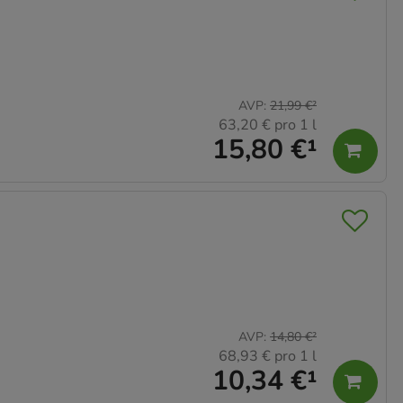
AVP
:
21,99 €
²
63,20 €
pro 1 l
15,80 €
¹
AVP
:
14,80 €
²
68,93 €
pro 1 l
10,34 €
¹