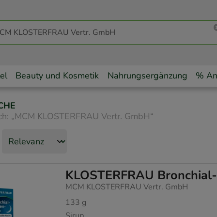
el
Beauty und Kosmetik
Nahrungsergänzung
% An
CHE
ch:
„
MCM KLOSTERFRAU Vertr. GmbH
“
KLOSTERFRAU Bronchial-
MCM KLOSTERFRAU Vertr. GmbH
133
g
Sirup