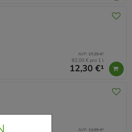
AVP
:
17,35 €
²
82,00 €
pro 1 l
12,30 €
¹
N
AVP
:
12,85 €
²