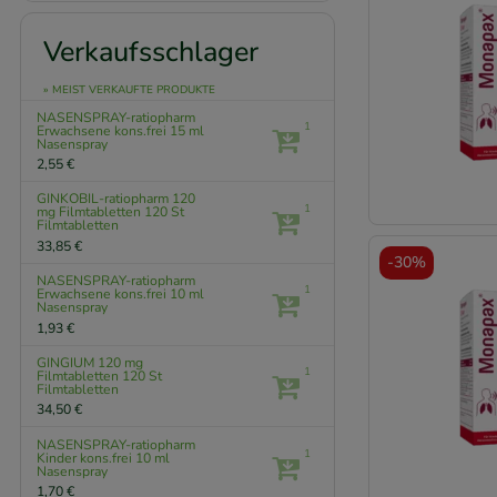
Verkaufsschlager
» MEIST VERKAUFTE PRODUKTE
NASENSPRAY-ratiopharm
1
Erwachsene kons.frei
15 ml
Nasenspray
2,55 €
GINKOBIL-ratiopharm 120
1
mg Filmtabletten
120 St
Filmtabletten
33,85 €
-
30%
NASENSPRAY-ratiopharm
1
Erwachsene kons.frei
10 ml
Nasenspray
1,93 €
GINGIUM 120 mg
1
Filmtabletten
120 St
Filmtabletten
34,50 €
NASENSPRAY-ratiopharm
1
Kinder kons.frei
10 ml
Nasenspray
1,70 €