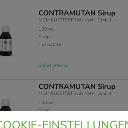
CONTRAMUTAN Sirup
MCM KLOSTERFRAU Vertr. GmbH
150
ml
Sirup
16153036
Sofort lieferbar
CONTRAMUTAN Sirup
MCM KLOSTERFRAU Vertr. GmbH
100
ml
Sirup
16153007
COOKIE-EINSTELLUNGE