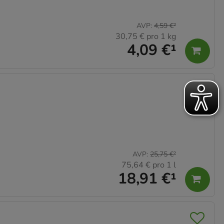
AVP
:
4,59 €
²
30,75 €
pro 1 kg
4,09 €
¹
AVP
:
25,75 €
²
75,64 €
pro 1 l
18,91 €
¹