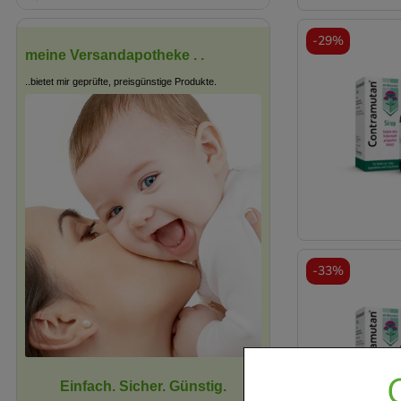
-
29%
meine Versandapotheke . .
..bietet mir geprüfte, preisgünstige Produkte.
-
33%
Einfach. Sicher. Günstig.