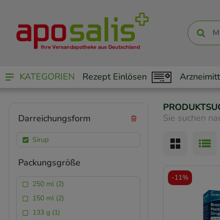
KATEGORIEN
Rezept Einlösen
Arzneimitt
PRODUKTSU
Sie suchen na
Darreichungsform
Sirup
Packungsgröße
-
11%
250 ml (2)
150 ml (2)
133 g (1)