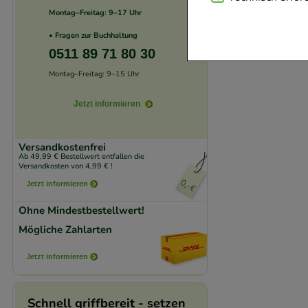
Montag–Freitag: 9–17 Uhr
Website notwendig 
verzichtet werden 
• Fragen zur Buchhaltung
0511 89 71 80 30
Komfort:
Diese Coo
Montag–Freitag: 9–15 Uhr
beispielsweise für
Jetzt informieren
Verhaltensweisen (
auf Ihre Bedürfnis
Versandkostenfrei
Ab 49,99 € Bestellwert entfallen die
Statistik & Trackin
Versandkosten von 4,99 € !
unserer Website sa
Jetzt informieren
den Inhalt auf unse
Ohne Mindestbestellwert!
gestalten. Bitte be
Mögliche Zahlarten
Medien übertragen
Jetzt informieren
Schnell griffbereit - setzen