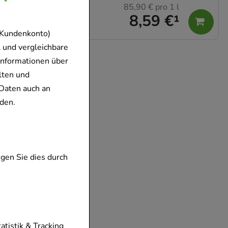
85,90 €
pro 1 l
8,59 €
¹
 Kundenkonto)
 und vergleichbare
Informationen über
lten und
Daten auch an
den.
gen Sie dies durch
tionen unserer
tatistik & Tracking