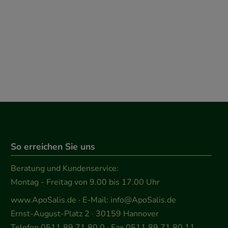
So erreichen Sie uns
Beratung und Kundenservice:
Montag - Freitag von 9.00 bis 17.00 Uhr
www.ApoSalis.de
· E-Mail:
info@ApoSalis.de
Ernst-August-Platz 2 · 30159 Hannover
Telefon 0511 89 71 80 0 · Fax 0511 89 71 80 11