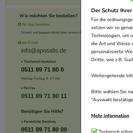
Der Schutz Ihrer
Wie möchten Sie bestellen?
Für die ordnungsge
Per App bestellen
setzen wir so gena
Schnell und bequem direkt über unsere App.
Technologien, um u
die Art und Weise 
per E-mail
info@aposalis.de
personalisierte We
Dritte, wie z.B. S
• Telefonisch bestellen
0511 89 71 80 0
Weitergehende Info
Montag–Freitag: 9–17 Uhr
• Per Fax
Bitte wählen Sie n
0511 89 71 80 11
"Auswahl bestätigen
Benötigen Sie Hilfe?
Mehr Information
• Persönliche Beratung
0511 89 71 80 00
Technisch Notwend
Technisch erford