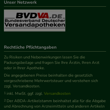
Unser Netzwerk
Informationen über die Art und Weise der Nutzung
unserer Website sammeln, mit deren Hilfe wir
unsere Website weiter für Sie optimieren können,
den Inhalt auf unserer Website aber auch die
Werbung auf Drittseiten möglichst relevant für Sie
zu gestalten. Bitte beachten Sie, dass Daten hierfür
teilweise an Dritte wie z.B. Google oder soziale
Rechtliche Pflichtangaben
Medien übertragen werden.
Zu Risiken und Nebenwirkungen lesen Sie die
Packungsbeilage und fragen Sie Ihre Ärztin, Ihren Arzt
oder in Ihrer Apotheke.
Die angegebenen Preise beinhalten die gesetzlich
vorgeschriebene Mehrwertsteuer und verstehen sich
zzgl. Versandkosten.
1
inkl. MwSt. ggf. zzgl.
Versandkosten
2
Der ABDA-Artikelstamm beinhaltet alle für die Abgabe
und Abrechnung von Arzneimitteln und anderen Artikeln