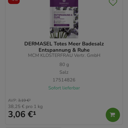
DERMASEL Totes Meer Badesalz
Entspannung & Ruhe
MCM KLOSTERFRAU Vertr. GmbH
80
g
Salz
17514826
Sofort lieferbar
AVP
:
3,19 €
²
38,25 €
pro 1 kg
3,06 €
¹