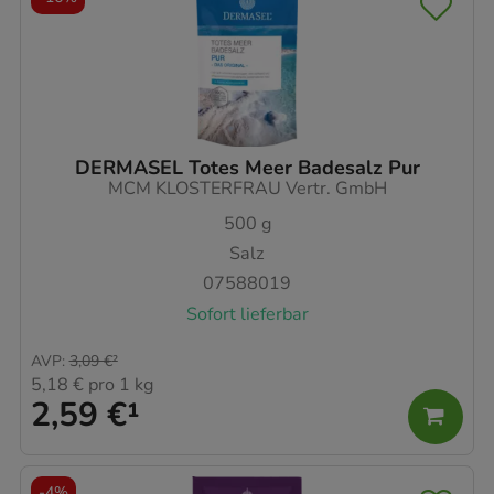
DERMASEL Totes Meer Badesalz Pur
MCM KLOSTERFRAU Vertr. GmbH
500
g
Salz
07588019
Sofort lieferbar
AVP
:
3,09 €
²
5,18 €
pro 1 kg
2,59 €
¹
-
4%