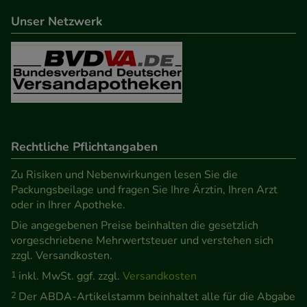
beispielsweise für die Wiedererkennung des
Unser Netzwerk
Besuchers oder unsere Seite an bevorzugte
Verhaltensweisen (z.B. Spracheinstellung)
anzupassen. Komfort-Cookies ermöglichen es uns
auch auf Ihre Bedürfnisse zugeschrittene Inhalte
anzuzeigen und unser Partnerprogramm zu
betreiben.
Rechtliche Pflichtangaben
Statistik & Tracking:
Hierüber lassen sich
Informationen über die Art und Weise der Nutzung
Zu Risiken und Nebenwirkungen lesen Sie die
Packungsbeilage und fragen Sie Ihre Ärztin, Ihren Arzt
unserer Website sammeln, mit deren Hilfe wir
oder in Ihrer Apotheke.
unsere Website weiter für Sie optimieren können,
Die angegebenen Preise beinhalten die gesetzlich
den Inhalt auf unserer Website aber auch die
vorgeschriebene Mehrwertsteuer und verstehen sich
Werbung auf Drittseiten möglichst relevant für Sie
zzgl. Versandkosten.
zu gestalten. Bitte beachten Sie, dass Daten hierfür
1
inkl. MwSt. ggf. zzgl.
Versandkosten
teilweise an Dritte wie z.B. Google oder soziale
2
Der ABDA-Artikelstamm beinhaltet alle für die Abgabe
Medien übertragen werden.