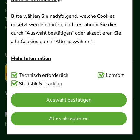
www.ApoSalis.de
· E-Mail:
info@ApoSalis.de
Ernst-August-Platz 2 · 30159 Hannover
Bitte wählen Sie nachfolgend, welche Cookies
Telefon 0511 89 71 80 0 · Fax 0511 89 71 80 11
gesetzt werden dürfen, und bestätigen Sie dies
Kontaktformular
durch "Auswahl bestätigen" oder akzeptieren Sie
alle Cookies durch "Alle auswählen":
Unser Versanddienstleister
Mehr Information
Technisch Notwendig:
Technisch erforderlich
Hierbei handelt es sich um
Komfort
Cookies, die für die Grundfunktionen unserer
Statistik & Tracking
Website notwendig sind (z.B. Navigation,
Wir sind hier gelistet
Auswahl bestätigen
Warenkorb, Kundenkonto), weshalb auf diese nicht
verzichtet werden kann.
Alles akzeptieren
Komfort:
Diese Cookies werden genutzt um das
Einkaufserlebnis noch ansprechender zu gestalten,