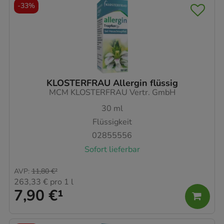
-
33%
KLOSTERFRAU Allergin flüssig
MCM KLOSTERFRAU Vertr. GmbH
30
ml
Flüssigkeit
02855556
Sofort lieferbar
AVP
:
11,80 €
²
263,33 €
pro 1 l
7,90 €
¹