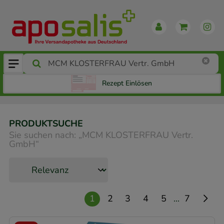
Rezept Einlösen
PRODUKTSUCHE
Sie suchen nach:
„
MCM KLOSTERFRAU Vertr.
GmbH
“
...
1
2
3
4
5
7