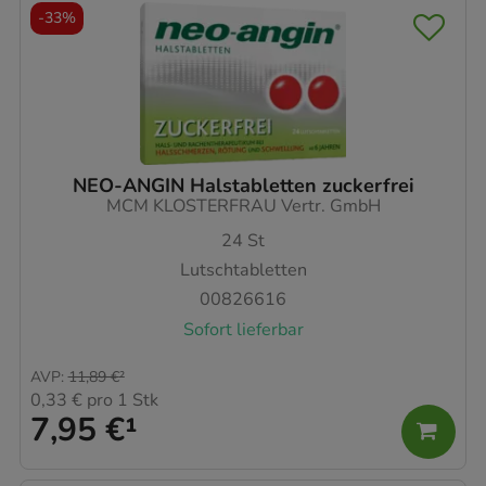
-
33%
NEO-ANGIN Halstabletten zuckerfrei
MCM KLOSTERFRAU Vertr. GmbH
24
St
Lutschtabletten
00826616
Sofort lieferbar
AVP
:
11,89 €
²
0,33 €
pro 1 Stk
7,95 €
¹