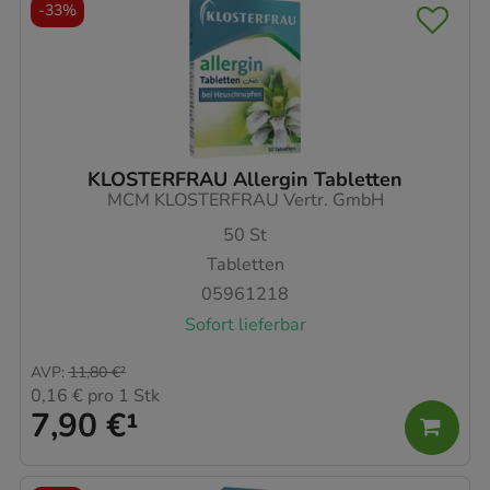
-
33%
KLOSTERFRAU Allergin Tabletten
MCM KLOSTERFRAU Vertr. GmbH
50
St
Tabletten
05961218
Sofort lieferbar
AVP
:
11,80 €
²
0,16 €
pro 1 Stk
7,90 €
¹