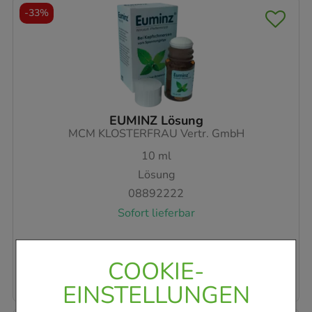
-
33%
EUMINZ Lösung
MCM KLOSTERFRAU Vertr. GmbH
10
ml
Lösung
08892222
Sofort lieferbar
AVP
:
12,29 €
²
822,00 €
pro 1 l
COOKIE-
8,22 €
¹
EINSTELLUNGEN