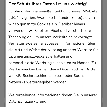
Der Schutz Ihrer Daten ist uns wichtig!
-
33%
Für die ordnungsgemäße Funktion unserer Website
(z.B. Navigation, Warenkorb, Kundenkonto) setzen
wir so genannte Cookies ein. Darüber hinaus
verwenden wir Cookies, Pixel und vergleichbare
NEO-ANGIN Halstabletten Kirsche
Technologien, um unsere Website an bevorzugte
MCM KLOSTERFRAU Vertr. GmbH
Verhaltensweisen anzupassen, Informationen über
24
St
die Art und Weise der Nutzung unserer Website für
Lutschtabletten
Optimierungszwecke zu erhalten und
08997145
personalisierte Werbung ausspielen zu können. Zu
Sofort lieferbar
Werbezwecken können diese Daten auch an Dritte,
wie z.B. Suchmaschinenanbieter oder Social
AVP
:
11,89 €
²
Networks weitergegeben werden.
0,33 €
pro 1 Stk
7,95 €
¹
Weitergehende Informationen finden Sie in unserer
Datenschutzerklärung
.