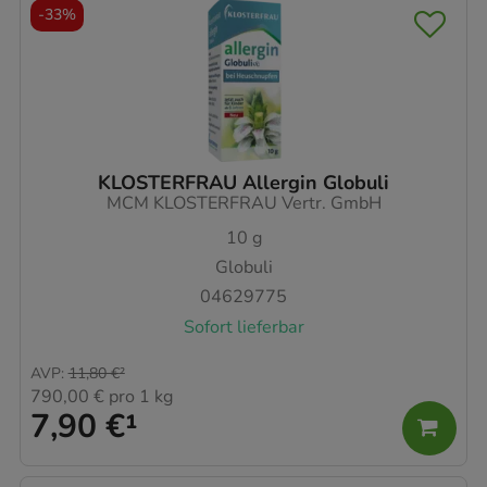
-
33%
KLOSTERFRAU Allergin Globuli
MCM KLOSTERFRAU Vertr. GmbH
10
g
Globuli
04629775
Sofort lieferbar
AVP
:
11,80 €
²
790,00 €
pro 1 kg
7,90 €
¹