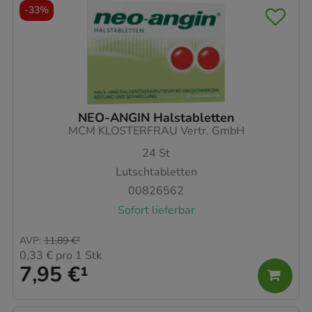
-
33%
NEO-ANGIN Halstabletten
MCM KLOSTERFRAU Vertr. GmbH
24
St
Lutschtabletten
00826562
Sofort lieferbar
AVP
:
11,89 €
²
0,33 €
pro 1 Stk
7,95 €
¹