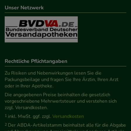
beispielsweise für die Wiedererkennung des
Unser Netzwerk
Besuchers oder unsere Seite an bevorzugte
Verhaltensweisen (z.B. Spracheinstellung)
anzupassen. Komfort-Cookies ermöglichen es uns
auch auf Ihre Bedürfnisse zugeschrittene Inhalte
anzuzeigen und unser Partnerprogramm zu
betreiben.
Rechtliche Pflichtangaben
Statistik & Tracking:
Hierüber lassen sich
Informationen über die Art und Weise der Nutzung
Zu Risiken und Nebenwirkungen lesen Sie die
Packungsbeilage und fragen Sie Ihre Ärztin, Ihren Arzt
unserer Website sammeln, mit deren Hilfe wir
oder in Ihrer Apotheke.
unsere Website weiter für Sie optimieren können,
Die angegebenen Preise beinhalten die gesetzlich
den Inhalt auf unserer Website aber auch die
vorgeschriebene Mehrwertsteuer und verstehen sich
Werbung auf Drittseiten möglichst relevant für Sie
zzgl. Versandkosten.
zu gestalten. Bitte beachten Sie, dass Daten hierfür
1
inkl. MwSt. ggf. zzgl.
Versandkosten
teilweise an Dritte wie z.B. Google oder soziale
2
Der ABDA-Artikelstamm beinhaltet alle für die Abgabe
Medien übertragen werden.