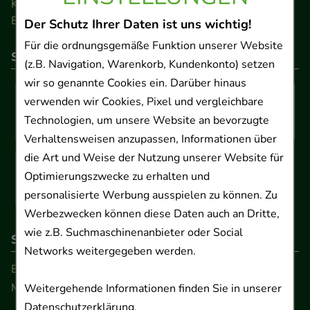
Kontakt
Barrierefreiheitserklärung
Der Schutz Ihrer Daten ist uns wichtig!
Für die ordnungsgemäße Funktion unserer Website
So können Sie bezahlen
(z.B. Navigation, Warenkorb, Kundenkonto) setzen
wir so genannte Cookies ein. Darüber hinaus
verwenden wir Cookies, Pixel und vergleichbare
Technologien, um unsere Website an bevorzugte
Verhaltensweisen anzupassen, Informationen über
die Art und Weise der Nutzung unserer Website für
Optimierungszwecke zu erhalten und
personalisierte Werbung ausspielen zu können. Zu
Werbezwecken können diese Daten auch an Dritte,
wie z.B. Suchmaschinenanbieter oder Social
So erreichen Sie uns
Networks weitergegeben werden.
Beratung und Kundenservice:
Montag - Freitag von 9.00 bis 17.00 Uhr
Weitergehende Informationen finden Sie in unserer
Datenschutzerklärung
.