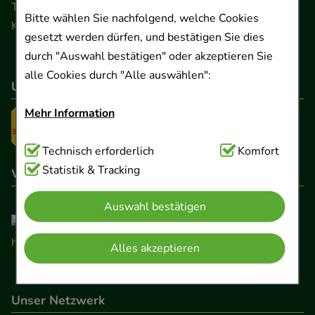
Telefon 0511 89 71 80 0 · Fax 0511 89 71 80 11
Bitte wählen Sie nachfolgend, welche Cookies
Kontaktformular
gesetzt werden dürfen, und bestätigen Sie dies
durch "Auswahl bestätigen" oder akzeptieren Sie
alle Cookies durch "Alle auswählen":
Unser Versanddienstleister
Mehr Information
Technisch Notwendig:
Technisch erforderlich
Hierbei handelt es sich um
Komfort
Cookies, die für die Grundfunktionen unserer
Statistik & Tracking
Wir sind hier gelistet
Website notwendig sind (z.B. Navigation,
Auswahl bestätigen
Warenkorb, Kundenkonto), weshalb auf diese nicht
verzichtet werden kann.
Alles akzeptieren
Komfort:
Diese Cookies werden genutzt um das
Einkaufserlebnis noch ansprechender zu gestalten,
Unser Netzwerk
beispielsweise für die Wiedererkennung des