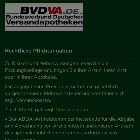
Besuchers oder unsere Seite an bevorzugte
Verhaltensweisen (z.B. Spracheinstellung)
anzupassen. Komfort-Cookies ermöglichen es uns
auch auf Ihre Bedürfnisse zugeschrittene Inhalte
anzuzeigen und unser Partnerprogramm zu
betreiben.
Rechtliche Pflichtangaben
Statistik & Tracking:
Hierüber lassen sich
Zu Risiken und Nebenwirkungen lesen Sie die
Packungsbeilage und fragen Sie Ihre Ärztin, Ihren Arzt
Informationen über die Art und Weise der Nutzung
oder in Ihrer Apotheke.
unserer Website sammeln, mit deren Hilfe wir
Die angegebenen Preise beinhalten die gesetzlich
unsere Website weiter für Sie optimieren können,
vorgeschriebene Mehrwertsteuer und verstehen sich
den Inhalt auf unserer Website aber auch die
zzgl. Versandkosten.
Werbung auf Drittseiten möglichst relevant für Sie
1
inkl. MwSt. ggf. zzgl.
Versandkosten
zu gestalten. Bitte beachten Sie, dass Daten hierfür
2
Der ABDA-Artikelstamm beinhaltet alle für die Abgabe
teilweise an Dritte wie z.B. Google oder soziale
und Abrechnung von Arzneimitteln und anderen Artikeln
Medien übertragen werden.
des apothekenüblichen Sortiments erforderlichen
Informationen.