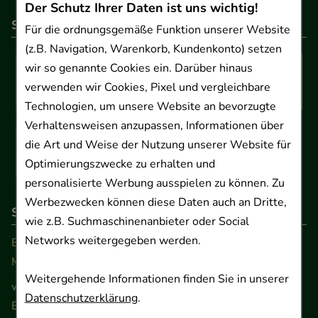
Der Schutz Ihrer Daten ist uns wichtig!
So können Sie bezahlen
Für die ordnungsgemäße Funktion unserer Website
(z.B. Navigation, Warenkorb, Kundenkonto) setzen
wir so genannte Cookies ein. Darüber hinaus
verwenden wir Cookies, Pixel und vergleichbare
Technologien, um unsere Website an bevorzugte
Verhaltensweisen anzupassen, Informationen über
die Art und Weise der Nutzung unserer Website für
Optimierungszwecke zu erhalten und
personalisierte Werbung ausspielen zu können. Zu
Werbezwecken können diese Daten auch an Dritte,
So erreichen Sie uns
wie z.B. Suchmaschinenanbieter oder Social
Networks weitergegeben werden.
Beratung und Kundenservice:
Montag - Freitag von 9.00 bis 17.00 Uhr
Weitergehende Informationen finden Sie in unserer
www.ApoSalis.de
· E-Mail:
info@ApoSalis.de
Datenschutzerklärung
.
Ernst-August-Platz 2 · 30159 Hannover