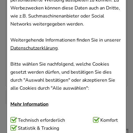
personalisierte Werbung ausspielen zu können. Zu
Werbezwecken können diese Daten auch an Dritte,
wie z.B. Suchmaschinenanbieter oder Social
SOLVALINE N Kompressen 5x5 cm unsteril
Lohmann & Rauscher GmbH & Co.KG
Networks weitergegeben werden.
200
St
Weitergehende Informationen finden Sie in unserer
Kompressen
Datenschutzerklärung
.
07593285
Dieses Produkt ist zur Zeit nicht verfügbar
Bitte wählen Sie nachfolgend, welche Cookies
0,26 €
pro 1 Stk
gesetzt werden dürfen, und bestätigen Sie dies
51,04 €
¹
durch "Auswahl bestätigen" oder akzeptieren Sie
alle Cookies durch "Alle auswählen":
Mehr Information
Technisch Notwendig:
Technisch erforderlich
Hierbei handelt es sich um
Komfort
Cookies, die für die Grundfunktionen unserer
Statistik & Tracking