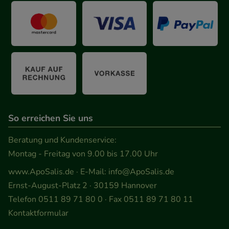
unsere Website weiter für Sie optimieren können,
den Inhalt auf unserer Website aber auch die
Werbung auf Drittseiten möglichst relevant für Sie
zu gestalten. Bitte beachten Sie, dass Daten hierfür
teilweise an Dritte wie z.B. Google oder soziale
Medien übertragen werden.
So erreichen Sie uns
Beratung und Kundenservice:
Montag - Freitag von 9.00 bis 17.00 Uhr
www.ApoSalis.de
· E-Mail:
info@ApoSalis.de
Ernst-August-Platz 2 · 30159 Hannover
Telefon 0511 89 71 80 0 · Fax 0511 89 71 80 11
Kontaktformular