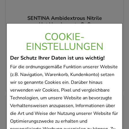
SENTINA Ambidextrous Nitrile
Unt.Hands.unste.Gr.S
Lohmann & Rauscher GmbH & Co.KG
COOKIE-
200
St
EINSTELLUNGEN
Handschuhe
10071745
Der Schutz Ihrer Daten ist uns wichtig!
Dieses Produkt ist zur Zeit nicht verfügbar
Für die ordnungsgemäße Funktion unserer Website
0,12 €
pro 1 Stk
(z.B. Navigation, Warenkorb, Kundenkonto) setzen
23,05 €
¹
wir so genannte Cookies ein. Darüber hinaus
verwenden wir Cookies, Pixel und vergleichbare
Technologien, um unsere Website an bevorzugte
Verhaltensweisen anzupassen, Informationen über
die Art und Weise der Nutzung unserer Website für
Optimierungszwecke zu erhalten und