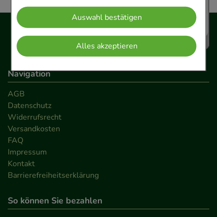
Website notwendig sind (z.B. Navigation,
Auswahl bestätigen
Warenkorb, Kundenkonto), weshalb auf diese nicht
verzichtet werden kann.
Alles akzeptieren
Komfort:
Diese Cookies werden genutzt um das
Einkaufserlebnis noch ansprechender zu gestalten,
Navigation
beispielsweise für die Wiedererkennung des
AGB
Besuchers oder unsere Seite an bevorzugte
Datenschutz
Verhaltensweisen (z.B. Spracheinstellung)
Widerrufsrecht
anzupassen. Komfort-Cookies ermöglichen es uns
Versandkosten
auch auf Ihre Bedürfnisse zugeschrittene Inhalte
FAQ
anzuzeigen und unser Partnerprogramm zu
Impressum
betreiben.
Kontakt
Barrierefreiheitserklärung
Statistik & Tracking:
Hierüber lassen sich
So können Sie bezahlen
Informationen über die Art und Weise der Nutzung
unserer Website sammeln, mit deren Hilfe wir