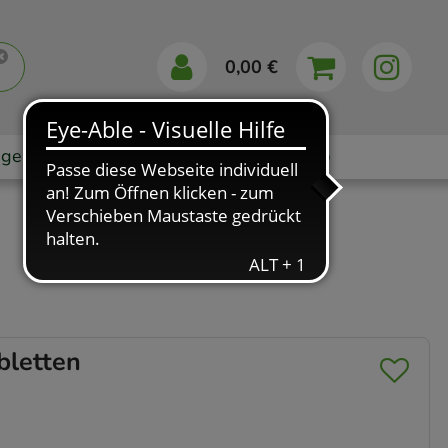
0,00 €
gebote
Markenshops
Ratgeber
App
letten