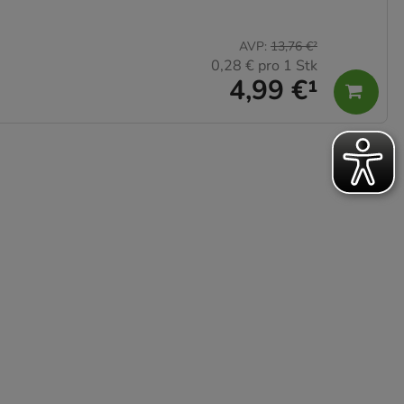
AVP
:
13,76 €
²
0,28 €
pro 1 Stk
4,99 €
¹