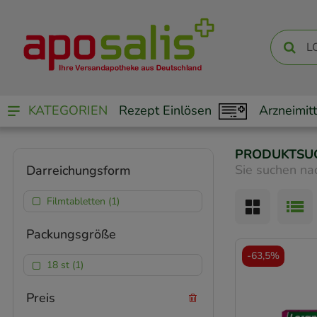
KATEGORIEN
Rezept Einlösen
Arzneimitt
PRODUKTSU
Sie suchen na
Darreichungsform
Filmtabletten (1)
Packungsgröße
-
63,5%
18 st (1)
Preis