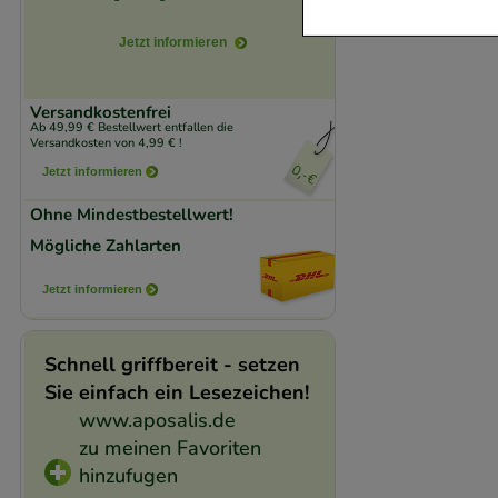
Jetzt informieren
Komfort:
Diese Coo
beispielsweise für
Verhaltensweisen (
Versandkostenfrei
Ab 49,99 € Bestellwert entfallen die
auf Ihre Bedürfnis
Versandkosten von 4,99 € !
Jetzt informieren
Statistik & Trackin
Ohne Mindestbestellwert!
unserer Website sa
Mögliche Zahlarten
den Inhalt auf unse
gestalten. Bitte be
Jetzt informieren
Medien übertragen
Schnell griffbereit - setzen
Sie einfach ein Lesezeichen!
www.aposalis.de
zu meinen Favoriten
hinzufugen