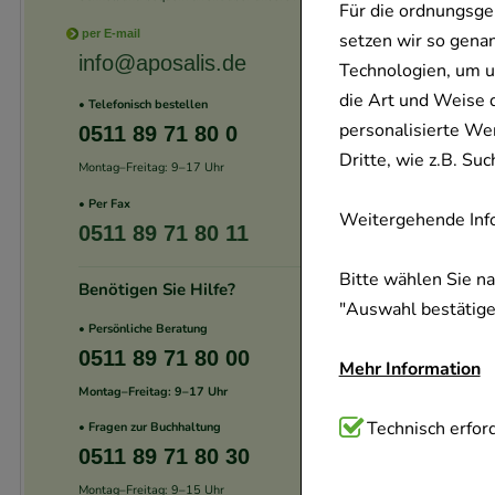
Für die ordnungsge
per E-mail
setzen wir so gena
info@aposalis.de
Technologien, um u
die Art und Weise 
• Telefonisch bestellen
personalisierte We
0511 89 71 80 0
Dritte, wie z.B. S
Montag–Freitag: 9–17 Uhr
• Per Fax
Weitergehende Info
0511 89 71 80 11
Bitte wählen Sie n
Benötigen Sie Hilfe?
"Auswahl bestätigen
• Persönliche Beratung
0511 89 71 80 00
Mehr Information
Montag–Freitag: 9–17 Uhr
Technisch Notwend
Technisch erford
• Fragen zur Buchhaltung
0511 89 71 80 30
Website notwendig 
verzichtet werden 
Montag–Freitag: 9–15 Uhr