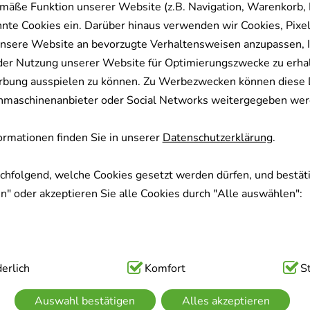
mäße Funktion unserer Website (z.B. Navigation, Warenkorb,
nnte Cookies ein. Darüber hinaus verwenden wir Cookies, Pixel
nsere Website an bevorzugte Verhaltensweisen anzupassen, 
der Nutzung unserer Website für Optimierungszwecke zu erha
rbung ausspielen zu können. Zu Werbezwecken können diese 
uchmaschinenanbieter oder Social Networks weitergegeben wer
rmationen finden Sie in unserer
Datenschutzerklärung
.
achfolgend, welche Cookies gesetzt werden dürfen, und bestäti
" oder akzeptieren Sie alle Cookies durch "Alle auswählen":
ig:
erlich
Hierbei handelt es sich um Cookies, die für die Grundfunk
Komfort
S
sind (z.B. Navigation, Warenkorb, Kundenkonto), weshalb auf 
Auswahl bestätigen
Alles akzeptieren
kann.