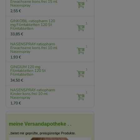
1
Erwachsene kons.frei
15 ml
Nasenspray
2,55 €
GINKOBIL-ratiopharm 120
1
mg Filmtabletten
120 St
Filmtabletten
33,85 €
NASENSPRAY-ratiopharm
1
Erwachsene kons.frei
10 ml
Nasenspray
1,93 €
GINGIUM 120 mg
1
Filmtabletten
120 St
Filmtabletten
34,50 €
NASENSPRAY-ratiopharm
1
Kinder kons.frei
10 ml
Nasenspray
1,70 €
meine Versandapotheke . .
..bietet mir geprüfte, preisgünstige Produkte.