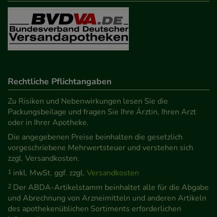
Besuchers oder unsere Seite an bevorzugte
Verhaltensweisen (z.B. Spracheinstellung)
anzupassen. Komfort-Cookies ermöglichen es uns
auch auf Ihre Bedürfnisse zugeschrittene Inhalte
anzuzeigen und unser Partnerprogramm zu
betreiben.
Rechtliche Pflichtangaben
Statistik & Tracking:
Hierüber lassen sich
Zu Risiken und Nebenwirkungen lesen Sie die
Informationen über die Art und Weise der Nutzung
Packungsbeilage und fragen Sie Ihre Ärztin, Ihren Arzt
oder in Ihrer Apotheke.
unserer Website sammeln, mit deren Hilfe wir
Die angegebenen Preise beinhalten die gesetzlich
unsere Website weiter für Sie optimieren können,
vorgeschriebene Mehrwertsteuer und verstehen sich
den Inhalt auf unserer Website aber auch die
zzgl. Versandkosten.
Werbung auf Drittseiten möglichst relevant für Sie
1
inkl. MwSt. ggf. zzgl.
Versandkosten
zu gestalten. Bitte beachten Sie, dass Daten hierfür
2
Der ABDA-Artikelstamm beinhaltet alle für die Abgabe
teilweise an Dritte wie z.B. Google oder soziale
und Abrechnung von Arzneimitteln und anderen Artikeln
Medien übertragen werden.
des apothekenüblichen Sortiments erforderlichen