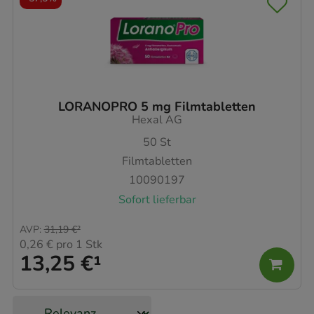
LORANOPRO 5 mg Filmtabletten
Hexal AG
50
St
Filmtabletten
10090197
Sofort lieferbar
AVP
:
31,19 €
²
0,26 €
pro 1 Stk
13,25 €
¹