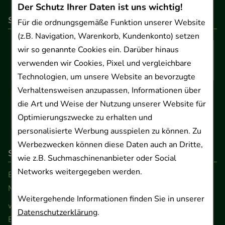
Der Schutz Ihrer Daten ist uns wichtig!
So können Sie bezahlen
Für die ordnungsgemäße Funktion unserer Website
(z.B. Navigation, Warenkorb, Kundenkonto) setzen
wir so genannte Cookies ein. Darüber hinaus
verwenden wir Cookies, Pixel und vergleichbare
Technologien, um unsere Website an bevorzugte
Verhaltensweisen anzupassen, Informationen über
die Art und Weise der Nutzung unserer Website für
Optimierungszwecke zu erhalten und
personalisierte Werbung ausspielen zu können. Zu
Werbezwecken können diese Daten auch an Dritte,
So erreichen Sie uns
wie z.B. Suchmaschinenanbieter oder Social
Networks weitergegeben werden.
Beratung und Kundenservice:
Montag - Freitag von 9.00 bis 17.00 Uhr
Weitergehende Informationen finden Sie in unserer
www.ApoSalis.de
· E-Mail:
info@ApoSalis.de
Datenschutzerklärung
.
Ernst-August-Platz 2 · 30159 Hannover