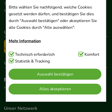
Telefon 0511 89 71 80 0 · Fax 0511 89 71 80 11
Bitte wählen Sie nachfolgend, welche Cookies
Kontaktformular
gesetzt werden dürfen, und bestätigen Sie dies
durch "Auswahl bestätigen" oder akzeptieren Sie
alle Cookies durch "Alle auswählen":
Unser Versanddienstleister
Mehr Information
Technisch Notwendig:
Technisch erforderlich
Hierbei handelt es sich um
Komfort
Cookies, die für die Grundfunktionen unserer
Statistik & Tracking
Wir sind hier gelistet
Website notwendig sind (z.B. Navigation,
Auswahl bestätigen
Warenkorb, Kundenkonto), weshalb auf diese nicht
verzichtet werden kann.
Alles akzeptieren
Komfort:
Diese Cookies werden genutzt um das
Einkaufserlebnis noch ansprechender zu gestalten,
Unser Netzwerk
beispielsweise für die Wiedererkennung des