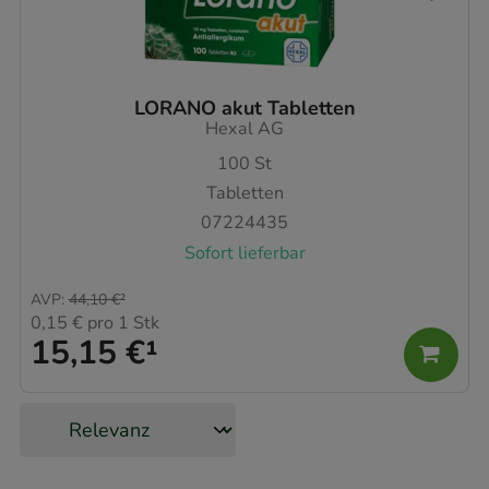
LORANO akut Tabletten
Hexal AG
100
St
Tabletten
07224435
Sofort lieferbar
AVP
:
44,10 €
²
0,15 €
pro 1 Stk
15,15 €
¹