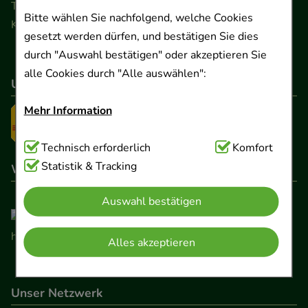
Telefon 0511 89 71 80 0 · Fax 0511 89 71 80 11
Bitte wählen Sie nachfolgend, welche Cookies
Kontaktformular
gesetzt werden dürfen, und bestätigen Sie dies
durch "Auswahl bestätigen" oder akzeptieren Sie
alle Cookies durch "Alle auswählen":
Unser Versanddienstleister
Mehr Information
Technisch Notwendig:
Technisch erforderlich
Hierbei handelt es sich um
Komfort
Cookies, die für die Grundfunktionen unserer
Statistik & Tracking
Wir sind hier gelistet
Website notwendig sind (z.B. Navigation,
Auswahl bestätigen
Warenkorb, Kundenkonto), weshalb auf diese nicht
verzichtet werden kann.
Alles akzeptieren
Komfort:
Diese Cookies werden genutzt um das
Einkaufserlebnis noch ansprechender zu gestalten,
Unser Netzwerk
beispielsweise für die Wiedererkennung des