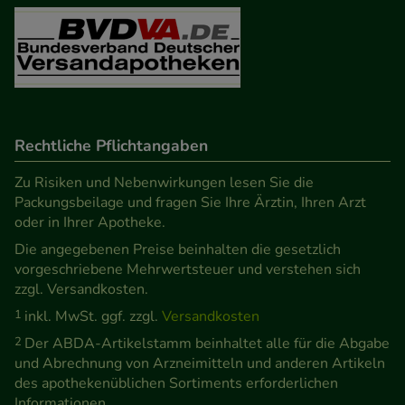
Besuchers oder unsere Seite an bevorzugte
Verhaltensweisen (z.B. Spracheinstellung)
anzupassen. Komfort-Cookies ermöglichen es uns
auch auf Ihre Bedürfnisse zugeschrittene Inhalte
anzuzeigen und unser Partnerprogramm zu
betreiben.
Rechtliche Pflichtangaben
Statistik & Tracking:
Hierüber lassen sich
Zu Risiken und Nebenwirkungen lesen Sie die
Packungsbeilage und fragen Sie Ihre Ärztin, Ihren Arzt
Informationen über die Art und Weise der Nutzung
oder in Ihrer Apotheke.
unserer Website sammeln, mit deren Hilfe wir
Die angegebenen Preise beinhalten die gesetzlich
unsere Website weiter für Sie optimieren können,
vorgeschriebene Mehrwertsteuer und verstehen sich
den Inhalt auf unserer Website aber auch die
zzgl. Versandkosten.
Werbung auf Drittseiten möglichst relevant für Sie
1
inkl. MwSt. ggf. zzgl.
Versandkosten
zu gestalten. Bitte beachten Sie, dass Daten hierfür
2
Der ABDA-Artikelstamm beinhaltet alle für die Abgabe
teilweise an Dritte wie z.B. Google oder soziale
und Abrechnung von Arzneimitteln und anderen Artikeln
Medien übertragen werden.
des apothekenüblichen Sortiments erforderlichen
Informationen.