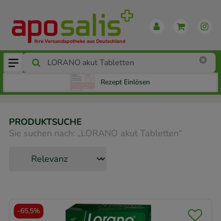
Rezept Einlösen
PRODUKTSUCHE
Sie suchen nach:
„
LORANO akut Tabletten
“
-
65,5%