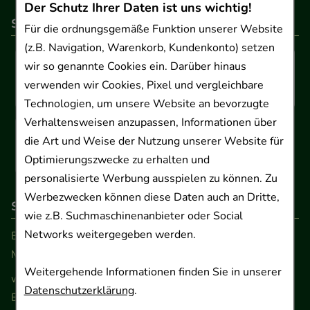
Der Schutz Ihrer Daten ist uns wichtig!
So können Sie bezahlen
Für die ordnungsgemäße Funktion unserer Website
(z.B. Navigation, Warenkorb, Kundenkonto) setzen
wir so genannte Cookies ein. Darüber hinaus
verwenden wir Cookies, Pixel und vergleichbare
Technologien, um unsere Website an bevorzugte
Verhaltensweisen anzupassen, Informationen über
die Art und Weise der Nutzung unserer Website für
Optimierungszwecke zu erhalten und
personalisierte Werbung ausspielen zu können. Zu
Werbezwecken können diese Daten auch an Dritte,
So erreichen Sie uns
wie z.B. Suchmaschinenanbieter oder Social
Networks weitergegeben werden.
Beratung und Kundenservice:
Montag - Freitag von 9.00 bis 17.00 Uhr
Weitergehende Informationen finden Sie in unserer
www.ApoSalis.de
· E-Mail:
info@ApoSalis.de
Datenschutzerklärung
.
Ernst-August-Platz 2 · 30159 Hannover