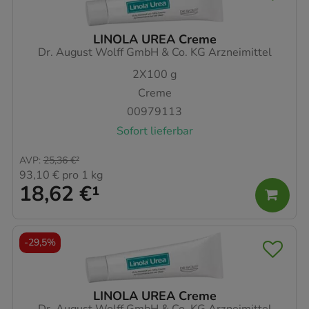
LINOLA UREA Creme
Dr. August Wolff GmbH & Co. KG Arzneimittel
2X100
g
Creme
00979113
Sofort lieferbar
AVP
:
25,36 €
²
93,10 €
pro 1 kg
18,62 €
¹
-
29,5%
LINOLA UREA Creme