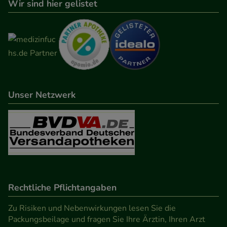
Wir sind hier gelistet
betreiben.
Statistik & Tracking:
Hierüber lassen sich
Informationen über die Art und Weise der Nutzung
unserer Website sammeln, mit deren Hilfe wir
unsere Website weiter für Sie optimieren können,
Unser Netzwerk
den Inhalt auf unserer Website aber auch die
Werbung auf Drittseiten möglichst relevant für Sie
zu gestalten. Bitte beachten Sie, dass Daten hierfür
teilweise an Dritte wie z.B. Google oder soziale
Medien übertragen werden.
Rechtliche Pflichtangaben
Zu Risiken und Nebenwirkungen lesen Sie die
Packungsbeilage und fragen Sie Ihre Ärztin, Ihren Arzt