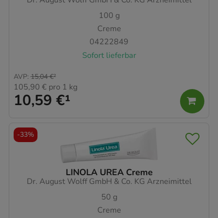
Dr. August Wolff GmbH & Co. KG Arzneimittel
100
g
Creme
04222849
Sofort lieferbar
AVP
:
15,04 €
²
105,90 €
pro 1 kg
10,59 €
¹
-
33%
LINOLA UREA Creme
Dr. August Wolff GmbH & Co. KG Arzneimittel
50
g
Creme