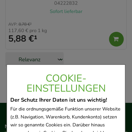
04222832
Sofort lieferbar
AVP
:
8,78 €
²
117,60 €
pro 1 kg
5,88 €
¹
COOKIE-
EINSTELLUNGEN
Der Schutz Ihrer Daten ist uns wichtig!
Für die ordnungsgemäße Funktion unserer Website
(z.B. Navigation, Warenkorb, Kundenkonto) setzen
wir so genannte Cookies ein. Darüber hinaus
Navigation