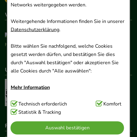
Networks weitergegeben werden.
Wir sind hier gelistet
Weitergehende Informationen finden Sie in unserer
Datenschutzerklärung
.
Bitte wählen Sie nachfolgend, welche Cookies
gesetzt werden dürfen, und bestätigen Sie dies
durch "Auswahl bestätigen" oder akzeptieren Sie
Unser Netzwerk
alle Cookies durch "Alle auswählen":
Mehr Information
Technisch Notwendig:
Technisch erforderlich
Hierbei handelt es sich um
Komfort
Cookies, die für die Grundfunktionen unserer
Statistik & Tracking
Website notwendig sind (z.B. Navigation,
Rechtliche Pflichtangaben
Auswahl bestätigen
Warenkorb, Kundenkonto), weshalb auf diese nicht
verzichtet werden kann.