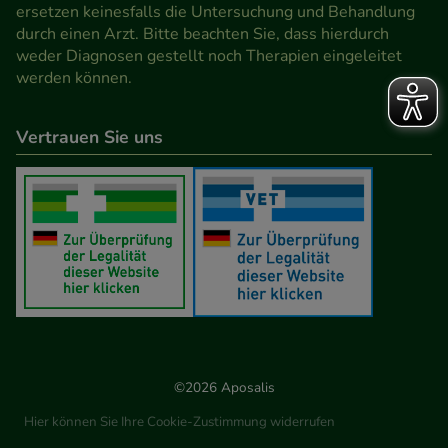
Werbung auf Drittseiten möglichst relevant für Sie
ersetzen keinesfalls die Untersuchung und Behandlung
durch einen Arzt. Bitte beachten Sie, dass hierdurch
zu gestalten. Bitte beachten Sie, dass Daten hierfür
weder Diagnosen gestellt noch Therapien eingeleitet
teilweise an Dritte wie z.B. Google oder soziale
werden können.
Medien übertragen werden.
Vertrauen Sie uns
©2026 Aposalis
Hier können Sie Ihre Cookie-Zustimmung widerrufen