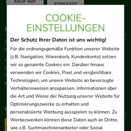
COOKIE-
EINSTELLUNGEN
So erreichen Sie uns
Der Schutz Ihrer Daten ist uns wichtig!
Beratung und Kundenservice:
Für die ordnungsgemäße Funktion unserer Website
Montag - Freitag von 9.00 bis 17.00 Uhr
(z.B. Navigation, Warenkorb, Kundenkonto) setzen
www.ApoSalis.de
· E-Mail:
info@ApoSalis.de
wir so genannte Cookies ein. Darüber hinaus
Ernst-August-Platz 2 · 30159 Hannover
verwenden wir Cookies, Pixel und vergleichbare
Telefon 0511 89 71 80 0 · Fax 0511 89 71 80 11
Technologien, um unsere Website an bevorzugte
Kontaktformular
Verhaltensweisen anzupassen, Informationen über
die Art und Weise der Nutzung unserer Website für
Optimierungszwecke zu erhalten und
Unser Versanddienstleister
personalisierte Werbung ausspielen zu können. Zu
Werbezwecken können diese Daten auch an Dritte,
wie z.B. Suchmaschinenanbieter oder Social