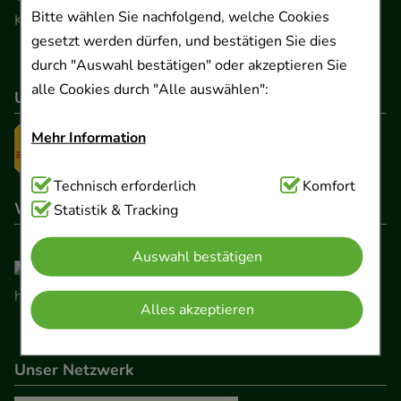
Bitte wählen Sie nachfolgend, welche Cookies
Kontaktformular
gesetzt werden dürfen, und bestätigen Sie dies
durch "Auswahl bestätigen" oder akzeptieren Sie
alle Cookies durch "Alle auswählen":
Unser Versanddienstleister
Mehr Information
Technisch Notwendig:
Technisch erforderlich
Hierbei handelt es sich um
Komfort
Wir sind hier gelistet
Cookies, die für die Grundfunktionen unserer
Statistik & Tracking
Website notwendig sind (z.B. Navigation,
Auswahl bestätigen
Warenkorb, Kundenkonto), weshalb auf diese nicht
verzichtet werden kann.
Alles akzeptieren
Komfort:
Diese Cookies werden genutzt um das
Einkaufserlebnis noch ansprechender zu gestalten,
Unser Netzwerk
beispielsweise für die Wiedererkennung des