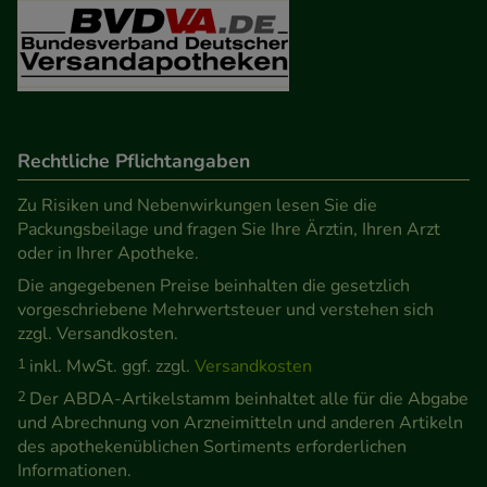
Besuchers oder unsere Seite an bevorzugte
Verhaltensweisen (z.B. Spracheinstellung)
anzupassen. Komfort-Cookies ermöglichen es uns
auch auf Ihre Bedürfnisse zugeschrittene Inhalte
anzuzeigen und unser Partnerprogramm zu
betreiben.
Rechtliche Pflichtangaben
Zu Risiken und Nebenwirkungen lesen Sie die
Statistik & Tracking:
Hierüber lassen sich
Packungsbeilage und fragen Sie Ihre Ärztin, Ihren Arzt
Informationen über die Art und Weise der Nutzung
oder in Ihrer Apotheke.
unserer Website sammeln, mit deren Hilfe wir
Die angegebenen Preise beinhalten die gesetzlich
unsere Website weiter für Sie optimieren können,
vorgeschriebene Mehrwertsteuer und verstehen sich
den Inhalt auf unserer Website aber auch die
zzgl. Versandkosten.
Werbung auf Drittseiten möglichst relevant für Sie
1
inkl. MwSt. ggf. zzgl.
Versandkosten
zu gestalten. Bitte beachten Sie, dass Daten hierfür
2
Der ABDA-Artikelstamm beinhaltet alle für die Abgabe
teilweise an Dritte wie z.B. Google oder soziale
und Abrechnung von Arzneimitteln und anderen Artikeln
Medien übertragen werden.
des apothekenüblichen Sortiments erforderlichen
Informationen.