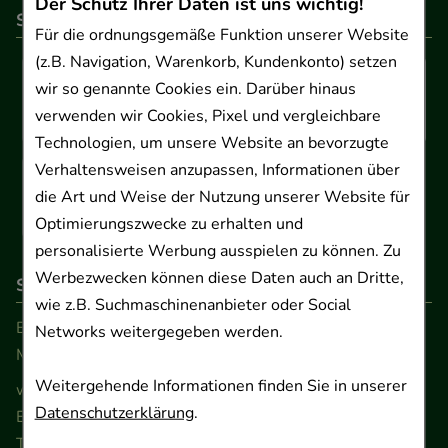
Der Schutz Ihrer Daten ist uns wichtig!
So können Sie bezahlen
Für die ordnungsgemäße Funktion unserer Website
(z.B. Navigation, Warenkorb, Kundenkonto) setzen
wir so genannte Cookies ein. Darüber hinaus
verwenden wir Cookies, Pixel und vergleichbare
Technologien, um unsere Website an bevorzugte
Verhaltensweisen anzupassen, Informationen über
die Art und Weise der Nutzung unserer Website für
Optimierungszwecke zu erhalten und
personalisierte Werbung ausspielen zu können. Zu
Werbezwecken können diese Daten auch an Dritte,
So erreichen Sie uns
wie z.B. Suchmaschinenanbieter oder Social
Beratung und Kundenservice:
Networks weitergegeben werden.
Montag - Freitag von 9.00 bis 17.00 Uhr
Weitergehende Informationen finden Sie in unserer
www.ApoSalis.de
· E-Mail:
info@ApoSalis.de
Datenschutzerklärung
.
Ernst-August-Platz 2 · 30159 Hannover
Telefon 0511 89 71 80 0 · Fax 0511 89 71 80 11