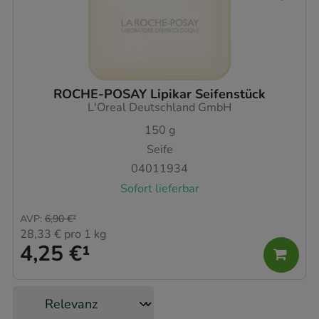
ROCHE-POSAY Lipikar Seifenstück
L'Oreal Deutschland GmbH
150
g
Seife
04011934
Sofort lieferbar
AVP
:
6,90 €
²
28,33 €
pro 1 kg
4,25 €
¹