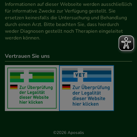
den Inhalt auf unserer Website aber auch die
Informationen auf dieser Webseite werden ausschließlich
Werbung auf Drittseiten möglichst relevant für Sie
für informative Zwecke zur Verfügung gestellt. Sie
ersetzen keinesfalls die Untersuchung und Behandlung
zu gestalten. Bitte beachten Sie, dass Daten hierfür
durch einen Arzt. Bitte beachten Sie, dass hierdurch
teilweise an Dritte wie z.B. Google oder soziale
weder Diagnosen gestellt noch Therapien eingeleitet
Medien übertragen werden.
werden können.
Vertrauen Sie uns
©2026 Aposalis