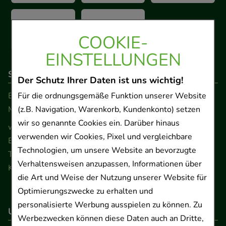
COOKIE-
EINSTELLUNGEN
So erreichen Sie uns
Der Schutz Ihrer Daten ist uns wichtig!
Beratung und Kundenservice:
Für die ordnungsgemäße Funktion unserer Website
Montag - Freitag von 9.00 bis 17.00 Uhr
(z.B. Navigation, Warenkorb, Kundenkonto) setzen
wir so genannte Cookies ein. Darüber hinaus
www.ApoSalis.de
· E-Mail:
info@ApoSalis.de
verwenden wir Cookies, Pixel und vergleichbare
Ernst-August-Platz 2 · 30159 Hannover
Technologien, um unsere Website an bevorzugte
Telefon 0511 89 71 80 0 · Fax 0511 89 71 80 11
Verhaltensweisen anzupassen, Informationen über
Kontaktformular
die Art und Weise der Nutzung unserer Website für
Optimierungszwecke zu erhalten und
personalisierte Werbung ausspielen zu können. Zu
Unser Versanddienstleister
Werbezwecken können diese Daten auch an Dritte,