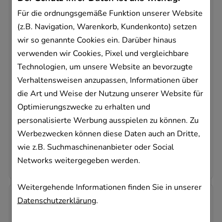
Für die ordnungsgemäße Funktion unserer Website
(z.B. Navigation, Warenkorb, Kundenkonto) setzen
NICORETTE Fruit & Mint Spray 1
wir so genannte Cookies ein. Darüber hinaus
mg/Sprühstoß
verwenden wir Cookies, Pixel und vergleichbare
Kenvue Germany GmbH (OTC)
Technologien, um unsere Website an bevorzugte
2
St
Verhaltensweisen anzupassen, Informationen über
Spray
die Art und Weise der Nutzung unserer Website für
15293692
Optimierungszwecke zu erhalten und
Dieses Produkt ist zur Zeit nicht verfügbar
personalisierte Werbung ausspielen zu können. Zu
Werbezwecken können diese Daten auch an Dritte,
AVP
:
69,98 €
²
wie z.B. Suchmaschinenanbieter oder Social
32,30 €
pro 1 Stk
64,60 €
¹
Networks weitergegeben werden.
Weitergehende Informationen finden Sie in unserer
-
7,5%
Datenschutzerklärung
.