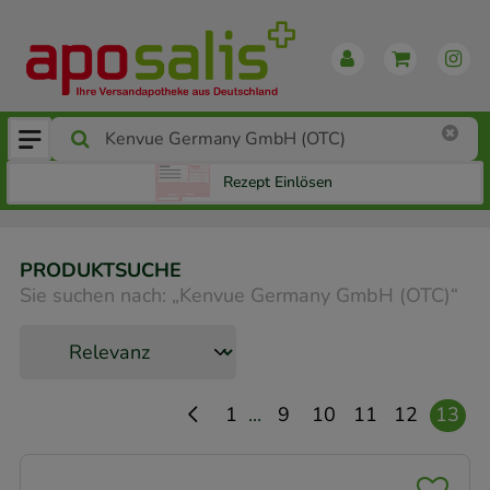
Rezept Einlösen
PRODUKTSUCHE
Sie suchen nach:
„
Kenvue Germany GmbH (OTC)
“
...
1
9
10
11
12
13