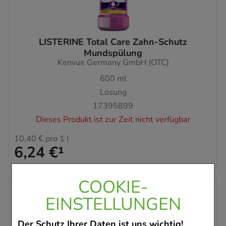
LISTERINE Total Care Zahn-Schutz
Mundspülung
Kenvue Germany GmbH (OTC)
600
ml
Lösung
17395899
Dieses Produkt ist zur Zeit nicht verfügbar
10,40 €
pro 1 l
6,24 €
¹
COOKIE-
-
7,5%
EINSTELLUNGEN
Der Schutz Ihrer Daten ist uns wichtig!