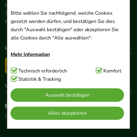
Ernst-August-Platz 2 · 30159 Hannover
Bitte wählen Sie nachfolgend, welche Cookies
Telefon 0511 89 71 80 0 · Fax 0511 89 71 80 11
gesetzt werden dürfen, und bestätigen Sie dies
Kontaktformular
durch "Auswahl bestätigen" oder akzeptieren Sie
alle Cookies durch "Alle auswählen":
Unser Versanddienstleister
Mehr Information
Technisch Notwendig:
Technisch erforderlich
Hierbei handelt es sich um
Komfort
Cookies, die für die Grundfunktionen unserer
Statistik & Tracking
Wir sind hier gelistet
Website notwendig sind (z.B. Navigation,
Auswahl bestätigen
Warenkorb, Kundenkonto), weshalb auf diese nicht
verzichtet werden kann.
Alles akzeptieren
Komfort:
Diese Cookies werden genutzt um das
Einkaufserlebnis noch ansprechender zu gestalten,