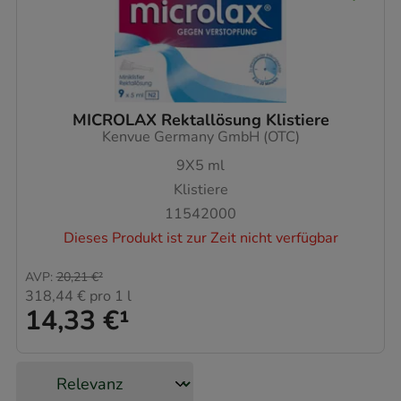
MICROLAX Rektallösung Klistiere
Kenvue Germany GmbH (OTC)
9X5
ml
Klistiere
11542000
Dieses Produkt ist zur Zeit nicht verfügbar
AVP
:
20,21 €
²
318,44 €
pro 1 l
14,33 €
¹