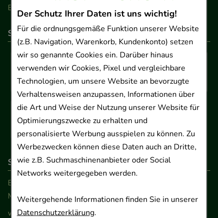
Barrierefreiheitserklärung
Der Schutz Ihrer Daten ist uns wichtig!
Für die ordnungsgemäße Funktion unserer Website
So können Sie bezahlen
(z.B. Navigation, Warenkorb, Kundenkonto) setzen
wir so genannte Cookies ein. Darüber hinaus
verwenden wir Cookies, Pixel und vergleichbare
Technologien, um unsere Website an bevorzugte
Verhaltensweisen anzupassen, Informationen über
die Art und Weise der Nutzung unserer Website für
Optimierungszwecke zu erhalten und
personalisierte Werbung ausspielen zu können. Zu
Werbezwecken können diese Daten auch an Dritte,
wie z.B. Suchmaschinenanbieter oder Social
So erreichen Sie uns
Networks weitergegeben werden.
Beratung und Kundenservice:
Montag - Freitag von 9.00 bis 17.00 Uhr
Weitergehende Informationen finden Sie in unserer
Datenschutzerklärung
.
www.ApoSalis.de
· E-Mail:
info@ApoSalis.de