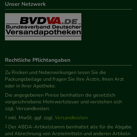
beispielsweise für die Wiedererkennung des
Unser Netzwerk
Besuchers oder unsere Seite an bevorzugte
Verhaltensweisen (z.B. Spracheinstellung)
anzupassen. Komfort-Cookies ermöglichen es uns
auch auf Ihre Bedürfnisse zugeschrittene Inhalte
anzuzeigen und unser Partnerprogramm zu
betreiben.
Rechtliche Pflichtangaben
Statistik & Tracking:
Hierüber lassen sich
Zu Risiken und Nebenwirkungen lesen Sie die
Informationen über die Art und Weise der Nutzung
Packungsbeilage und fragen Sie Ihre Ärztin, Ihren Arzt
unserer Website sammeln, mit deren Hilfe wir
oder in Ihrer Apotheke.
unsere Website weiter für Sie optimieren können,
Die angegebenen Preise beinhalten die gesetzlich
den Inhalt auf unserer Website aber auch die
vorgeschriebene Mehrwertsteuer und verstehen sich
Werbung auf Drittseiten möglichst relevant für Sie
zzgl. Versandkosten.
zu gestalten. Bitte beachten Sie, dass Daten hierfür
1
inkl. MwSt. ggf. zzgl.
Versandkosten
teilweise an Dritte wie z.B. Google oder soziale
2
Der ABDA-Artikelstamm beinhaltet alle für die Abgabe
Medien übertragen werden.
und Abrechnung von Arzneimitteln und anderen Artikeln