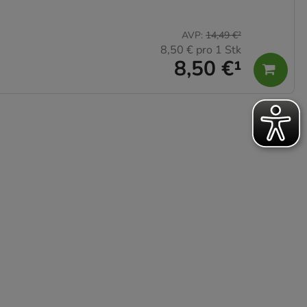
AVP
:
14,49 €
²
8,50 €
pro 1 Stk
8,50 €
¹