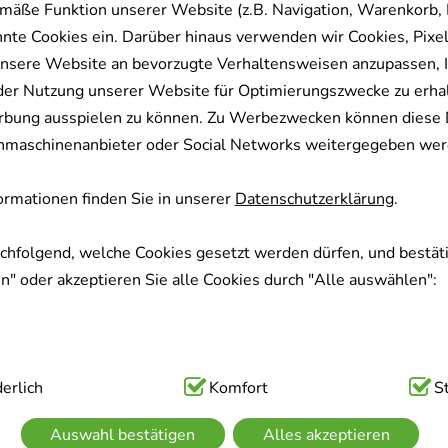
mäße Funktion unserer Website (z.B. Navigation, Warenkorb,
nnte Cookies ein. Darüber hinaus verwenden wir Cookies, Pixel
nsere Website an bevorzugte Verhaltensweisen anzupassen, 
der Nutzung unserer Website für Optimierungszwecke zu erha
rbung ausspielen zu können. Zu Werbezwecken können diese 
uchmaschinenanbieter oder Social Networks weitergegeben wer
rmationen finden Sie in unserer
Datenschutzerklärung
.
achfolgend, welche Cookies gesetzt werden dürfen, und bestäti
" oder akzeptieren Sie alle Cookies durch "Alle auswählen":
ig:
erlich
Hierbei handelt es sich um Cookies, die für die Grundfunk
Komfort
S
sind (z.B. Navigation, Warenkorb, Kundenkonto), weshalb auf 
Auswahl bestätigen
Alles akzeptieren
kann.