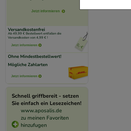
Jetzt informieren
Komfort:
Diese Coo
beispielsweise für
Verhaltensweisen (
Versandkostenfrei
Ab 49,99 € Bestellwert entfallen die
auf Ihre Bedürfnis
Versandkosten von 4,99 € !
Jetzt informieren
Statistik & Trackin
Ohne Mindestbestellwert!
unserer Website sa
Mögliche Zahlarten
den Inhalt auf unse
gestalten. Bitte be
Jetzt informieren
Medien übertragen
Schnell griffbereit - setzen
Sie einfach ein Lesezeichen!
www.aposalis.de
zu meinen Favoriten
hinzufugen