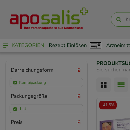
KATEGORIEN
Rezept Einlösen
Arzneimitt
PRODUKTSU
Sie suchen na
Darreichungsform
Kombipackung
Packungsgröße
-
41,5%
1 st
Preis