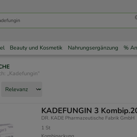
el
Beauty und Kosmetik
Nahrungsergänzung
% An
CHE
ch:
„
Kadefungin
“
KADEFUNGIN 3 Kombip.20 
DR. KADE Pharmazeutische Fabrik GmbH
1
St
Kombipackung