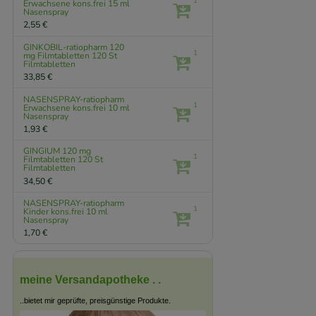
1
Erwachsene kons.frei
15 ml
Nasenspray
2,55 €
GINKOBIL-ratiopharm 120
1
mg Filmtabletten
120 St
Filmtabletten
33,85 €
NASENSPRAY-ratiopharm
1
Erwachsene kons.frei
10 ml
Nasenspray
1,93 €
GINGIUM 120 mg
1
Filmtabletten
120 St
Filmtabletten
34,50 €
NASENSPRAY-ratiopharm
1
Kinder kons.frei
10 ml
Nasenspray
1,70 €
meine Versandapotheke . .
..bietet mir geprüfte, preisgünstige Produkte.