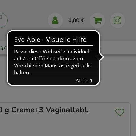
0,00 €
gebote
Markenshops
Ratgeber
App
g Creme+3 Vaginaltabl.