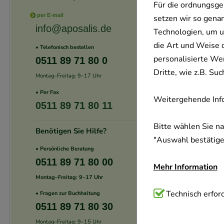
Für die ordnungsge
per E-mail
setzen wir so gena
info@aposalis.de
Technologien, um u
die Art und Weise 
• Telefonisch bestellen
personalisierte We
0511 89 71 80 0
Dritte, wie z.B. S
Montag–Freitag: 9–17 Uhr
• Per Fax
Weitergehende Info
0511 89 71 80 11
Bitte wählen Sie n
Benötigen Sie Hilfe?
"Auswahl bestätigen
• Persönliche Beratung
0511 89 71 80 00
Mehr Information
Montag–Freitag: 9–17 Uhr
Technisch Notwend
Technisch erford
• Fragen zur Buchhaltung
0511 89 71 80 30
Website notwendig 
verzichtet werden 
Montag–Freitag: 9–15 Uhr