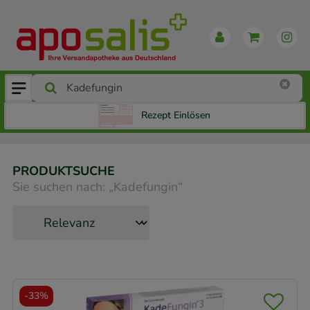
Rezept Einlösen
PRODUKTSUCHE
Sie suchen nach:
„
Kadefungin
“
-
33%