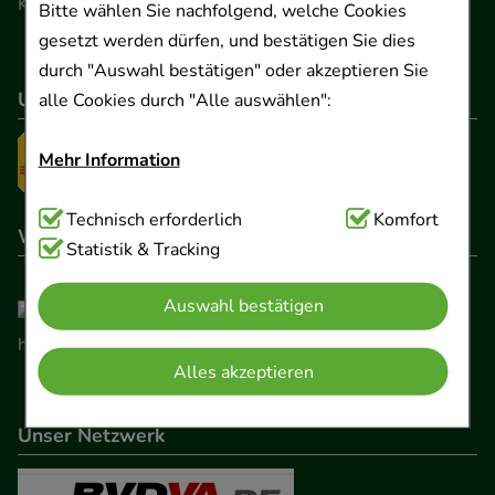
Kontaktformular
Bitte wählen Sie nachfolgend, welche Cookies
gesetzt werden dürfen, und bestätigen Sie dies
durch "Auswahl bestätigen" oder akzeptieren Sie
Unser Versanddienstleister
alle Cookies durch "Alle auswählen":
Mehr Information
Technisch Notwendig:
Technisch erforderlich
Hierbei handelt es sich um
Komfort
Wir sind hier gelistet
Cookies, die für die Grundfunktionen unserer
Statistik & Tracking
Website notwendig sind (z.B. Navigation,
Auswahl bestätigen
Warenkorb, Kundenkonto), weshalb auf diese nicht
verzichtet werden kann.
Alles akzeptieren
Komfort:
Diese Cookies werden genutzt um das
Einkaufserlebnis noch ansprechender zu gestalten,
Unser Netzwerk
beispielsweise für die Wiedererkennung des
Besuchers oder unsere Seite an bevorzugte