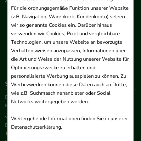
So können Sie bezahlen
Für die ordnungsgemäße Funktion unserer Website
(z.B. Navigation, Warenkorb, Kundenkonto) setzen
wir so genannte Cookies ein. Darüber hinaus
verwenden wir Cookies, Pixel und vergleichbare
Technologien, um unsere Website an bevorzugte
Verhaltensweisen anzupassen, Informationen über
die Art und Weise der Nutzung unserer Website für
Optimierungszwecke zu erhalten und
personalisierte Werbung ausspielen zu können. Zu
So erreichen Sie uns
Werbezwecken können diese Daten auch an Dritte,
wie z.B. Suchmaschinenanbieter oder Social
Beratung und Kundenservice:
Networks weitergegeben werden.
Montag - Freitag von 9.00 bis 17.00 Uhr
www.ApoSalis.de
· E-Mail:
info@ApoSalis.de
Weitergehende Informationen finden Sie in unserer
Ernst-August-Platz 2 · 30159 Hannover
Datenschutzerklärung
.
Telefon 0511 89 71 80 0 · Fax 0511 89 71 80 11