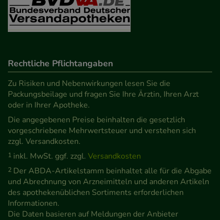
Verhaltensweisen (z.B. Spracheinstellung)
anzupassen. Komfort-Cookies ermöglichen es uns
auch auf Ihre Bedürfnisse zugeschrittene Inhalte
anzuzeigen und unser Partnerprogramm zu
Rechtliche Pflichtangaben
betreiben.
Zu Risiken und Nebenwirkungen lesen Sie die
Statistik & Tracking:
Hierüber lassen sich
Packungsbeilage und fragen Sie Ihre Ärztin, Ihren Arzt
Informationen über die Art und Weise der Nutzung
oder in Ihrer Apotheke.
unserer Website sammeln, mit deren Hilfe wir
Die angegebenen Preise beinhalten die gesetzlich
unsere Website weiter für Sie optimieren können,
vorgeschriebene Mehrwertsteuer und verstehen sich
zzgl. Versandkosten.
den Inhalt auf unserer Website aber auch die
Werbung auf Drittseiten möglichst relevant für Sie
1
inkl. MwSt. ggf. zzgl.
Versandkosten
zu gestalten. Bitte beachten Sie, dass Daten hierfür
2
Der ABDA-Artikelstamm beinhaltet alle für die Abgabe
und Abrechnung von Arzneimitteln und anderen Artikeln
teilweise an Dritte wie z.B. Google oder soziale
des apothekenüblichen Sortiments erforderlichen
Medien übertragen werden.
Informationen.
Die Daten basieren auf Meldungen der Anbieter