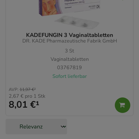
KADEFUNGIN 3 Vaginaltabletten
DR. KADE Pharmazeutische Fabrik GmbH
3
St
Vaginaltabletten
03767819
Sofort lieferbar
AVP
:
11,97 €
²
2,67 €
pro 1 Stk
8,01 €
¹