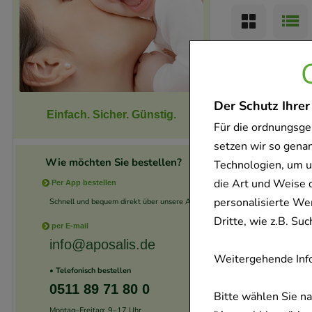
Der Schutz Ihrer
Einfach. Sicher. Günstig.
Für die ordnungsge
setzen wir so gena
Wie möchten Sie bestellen?
Technologien, um u
die Art und Weise 
Per App bestellen
personalisierte We
Schnell und bequem direkt über unsere App.
Dritte, wie z.B. S
per E-mail
info@aposalis.de
Weitergehende Info
• Telefonisch bestellen
0511 89 71 80 0
Bitte wählen Sie n
Montag–Freitag: 9–17 Uhr