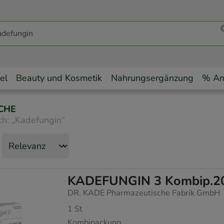
el
Beauty und Kosmetik
Nahrungsergänzung
% An
CHE
ch:
„
Kadefungin
“
KADEFUNGIN 3 Kombip.20 
DR. KADE Pharmazeutische Fabrik GmbH
1
St
Kombipackung