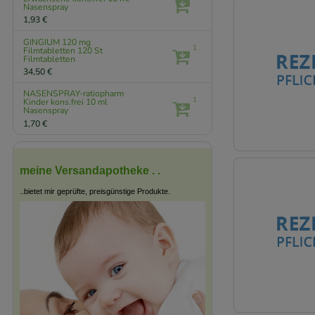
Nasenspray
1,93 €
GINGIUM 120 mg
1
Filmtabletten
120 St
Filmtabletten
34,50 €
NASENSPRAY-ratiopharm
1
Kinder kons.frei
10 ml
Nasenspray
1,70 €
meine Versandapotheke . .
..bietet mir geprüfte, preisgünstige Produkte.