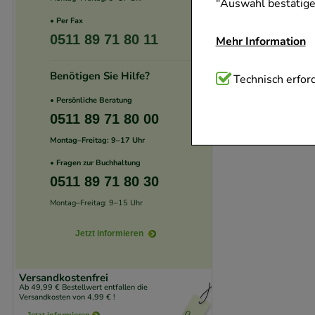
"Auswahl bestätigen
• Per Fax
0511 89 71 80 11
Mehr Information
Benötigen Sie Hilfe?
Technisch Notwend
Technisch erford
Website notwendig 
• Persönliche Beratung
verzichtet werden 
0511 89 71 80 00
Montag–Freitag: 9–17 Uhr
Komfort:
Diese Coo
• Fragen zur Buchhaltung
beispielsweise für
0511 89 71 80 30
Verhaltensweisen (
Montag–Freitag: 9–15 Uhr
auf Ihre Bedürfnis
Jetzt informieren
Statistik & Trackin
unserer Website sa
Versandkostenfrei
den Inhalt auf unse
Ab 49,99 € Bestellwert entfallen die
Versandkosten von 4,99 € !
gestalten. Bitte be
Jetzt informieren