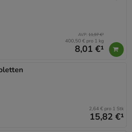
AVP
:
11,97 €
²
400,50 €
pro 1 kg
8,01 €
¹
letten
2,64 €
pro 1 Stk
15,82 €
¹