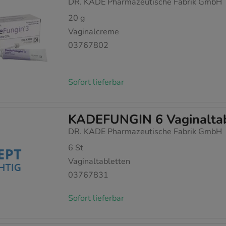
DR. KADE Pharmazeutische Fabrik GmbH
20
g
Vaginalcreme
03767802
Sofort lieferbar
KADEFUNGIN 6 Vaginaltab
DR. KADE Pharmazeutische Fabrik GmbH
6
St
Vaginaltabletten
03767831
Sofort lieferbar