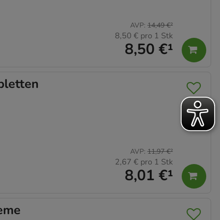
AVP
:
14,49 €
²
8,50 €
pro 1 Stk
8,50 €
¹
letten
AVP
:
11,97 €
²
2,67 €
pro 1 Stk
8,01 €
¹
eme