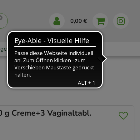
0,00 €
gebote
Markenshops
Ratgeber
App
g Creme+3 Vaginaltabl.