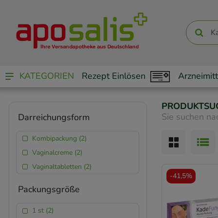
KATEGORIEN
Rezept Einlösen
Arzneimitt
PRODUKTSU
Sie suchen na
Darreichungsform
Kombipackung (2)
Vaginalcreme (2)
Vaginaltabletten (2)
-
41,5%
Packungsgröße
1 st (2)