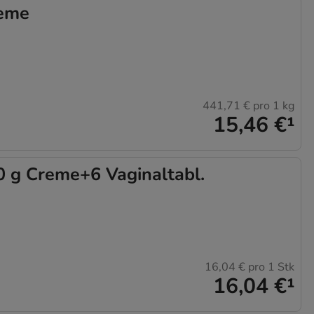
eme
441,71 €
pro 1 kg
15,46 €
¹
g Creme+6 Vaginaltabl.
16,04 €
pro 1 Stk
16,04 €
¹