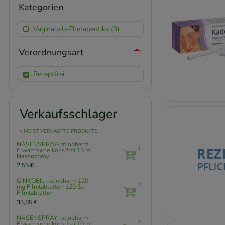
Kategorien
Vaginalpilz-Therapeutika (3)
Verordnungsart
Rezeptfrei
Verkaufsschlager
» MEIST VERKAUFTE PRODUKTE
NASENSPRAY-ratiopharm
1
Erwachsene kons.frei
15 ml
Nasenspray
2,55 €
GINKOBIL-ratiopharm 120
1
mg Filmtabletten
120 St
Filmtabletten
33,85 €
NASENSPRAY-ratiopharm
1
Erwachsene kons.frei
10 ml