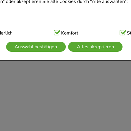
" oder akzeptieren Sie alle Cookies durch "Alle auswählen":
ig:
erlich
Hierbei handelt es sich um Cookies, die für die Grundfunk
Komfort
S
sind (z.B. Navigation, Warenkorb, Kundenkonto), weshalb auf 
Auswahl bestätigen
Alles akzeptieren
kann.
kies werden genutzt um das Einkaufserlebnis noch ansprechen
 die Wiedererkennung des Besuchers oder unsere Seite an be
z.B. Spracheinstellung) anzupassen. Komfort-Cookies ermögli
se zugeschrittene Inhalte anzuzeigen und unser Partnerprogram
g:
Hierüber lassen sich Informationen über die Art und Weise 
mmeln, mit deren Hilfe wir unsere Website weiter für Sie op
rer Website aber auch die Werbung auf Drittseiten möglichst r
achten Sie, dass Daten hierfür teilweise an Dritte wie z.B. Goo