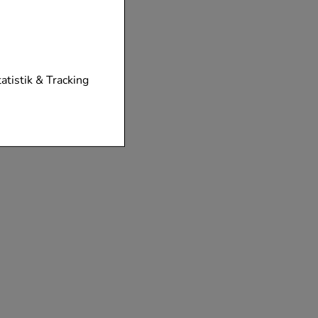
tionen unserer
tatistik & Tracking
diese nicht
der zu gestalten,
vorzugte
chen es uns auch
m zu betreiben.
der Nutzung
timieren können,
elevant für Sie zu
gle oder soziale