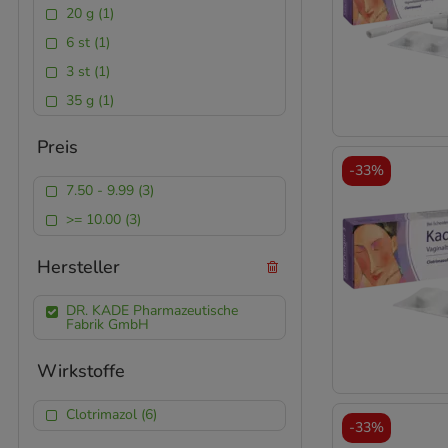
20 g (1)
6 st (1)
3 st (1)
35 g (1)
Preis
-
33%
7.50 - 9.99 (3)
>= 10.00 (3)
Hersteller
DR. KADE Pharmazeutische
Fabrik GmbH
Wirkstoffe
Clotrimazol (6)
-
33%