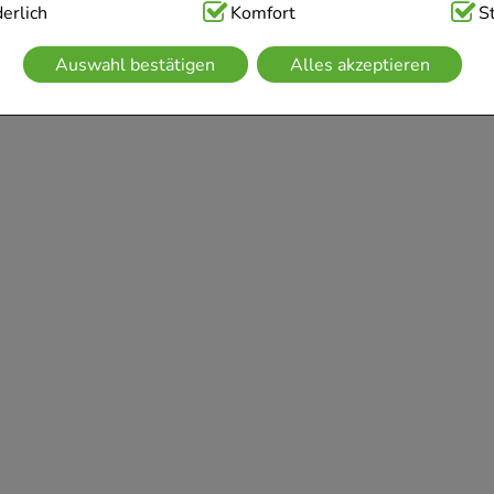
ig:
erlich
Hierbei handelt es sich um Cookies, die für die Grundfunk
Komfort
S
sind (z.B. Navigation, Warenkorb, Kundenkonto), weshalb auf 
Auswahl bestätigen
Alles akzeptieren
kann.
kies werden genutzt um das Einkaufserlebnis noch ansprechen
 die Wiedererkennung des Besuchers oder unsere Seite an be
z.B. Spracheinstellung) anzupassen. Komfort-Cookies ermögli
se zugeschrittene Inhalte anzuzeigen und unser Partnerprogram
g:
Hierüber lassen sich Informationen über die Art und Weise 
mmeln, mit deren Hilfe wir unsere Website weiter für Sie op
rer Website aber auch die Werbung auf Drittseiten möglichst r
achten Sie, dass Daten hierfür teilweise an Dritte wie z.B. Goo
 werden.