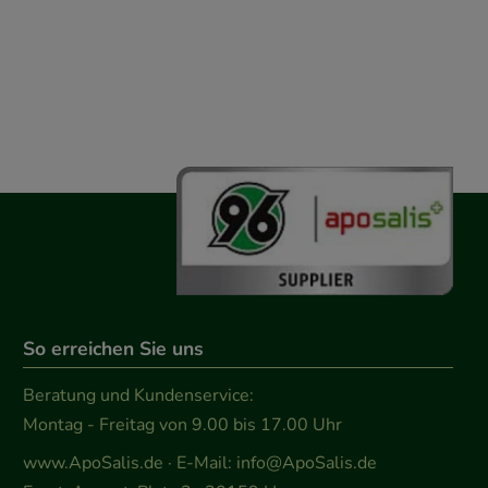
So erreichen Sie uns
Beratung und Kundenservice:
Montag - Freitag von 9.00 bis 17.00 Uhr
www.ApoSalis.de
· E-Mail:
info@ApoSalis.de