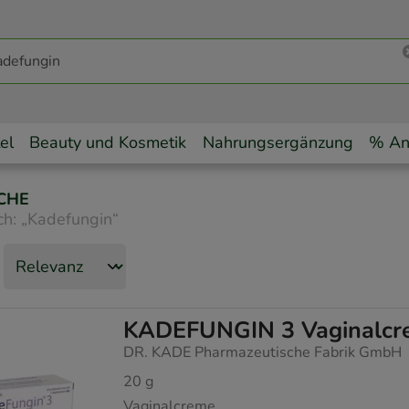
el
Beauty und Kosmetik
Nahrungsergänzung
% An
CHE
ch:
„
Kadefungin
“
KADEFUNGIN 3 Vaginalcr
DR. KADE Pharmazeutische Fabrik GmbH
20
g
Vaginalcreme