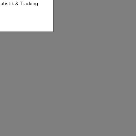
tionen unserer
tatistik & Tracking
diese nicht
der zu gestalten,
vorzugte
chen es uns auch
m zu betreiben.
der Nutzung
timieren können,
elevant für Sie zu
gle oder soziale