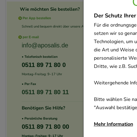
Wie möchten Sie bestellen?
Der Schutz Ihrer
Per App bestellen
Für die ordnungsge
Schnell und bequem direkt über unsere App.
setzen wir so gena
per E-mail
Technologien, um u
info@aposalis.de
die Art und Weise 
• Telefonisch bestellen
personalisierte We
0511 89 71 80 0
Dritte, wie z.B. S
Montag–Freitag: 9–17 Uhr
Weitergehende Info
• Per Fax
0511 89 71 80 11
Bitte wählen Sie n
"Auswahl bestätigen
Benötigen Sie Hilfe?
• Persönliche Beratung
Mehr Information
0511 89 71 80 00
Montag–Freitag: 9–17 Uhr