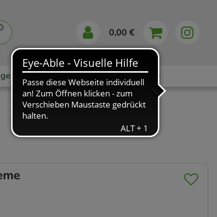
0,00 €
gebote
Markenshops
Ratgeber
App
eme