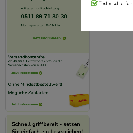
Technisch Notwend
Technisch erford
• Fragen zur Buchhaltung
Website notwendig 
0511 89 71 80 30
verzichtet werden 
Montag–Freitag: 9–15 Uhr
Komfort:
Diese Coo
Jetzt informieren
beispielsweise für
Verhaltensweisen (
Versandkostenfrei
auf Ihre Bedürfnis
Ab 49,99 € Bestellwert entfallen die
Versandkosten von 4,99 € !
Jetzt informieren
Statistik & Trackin
unserer Website sa
Ohne Mindestbestellwert!
den Inhalt auf unse
Mögliche Zahlarten
gestalten. Bitte be
Jetzt informieren
Medien übertragen
Schnell griffbereit - setzen
Sie einfach ein Lesezeichen!