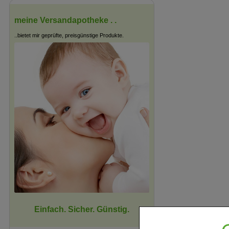
meine Versandapotheke . .
..bietet mir geprüfte, preisgünstige Produkte.
Einfach. Sicher. Günstig.