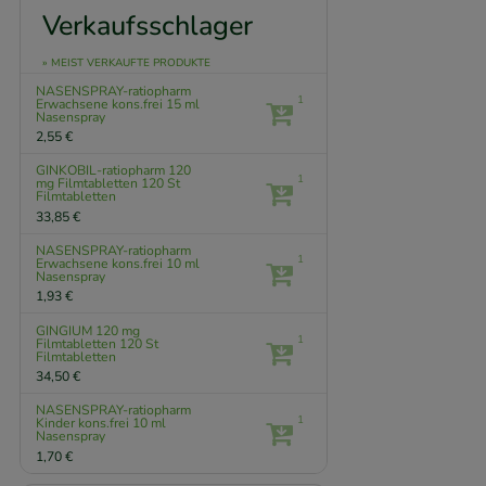
Verkaufsschlager
» MEIST VERKAUFTE PRODUKTE
NASENSPRAY-ratiopharm
1
Erwachsene kons.frei
15 ml
Nasenspray
2,55 €
GINKOBIL-ratiopharm 120
1
mg Filmtabletten
120 St
Filmtabletten
33,85 €
NASENSPRAY-ratiopharm
1
Erwachsene kons.frei
10 ml
Nasenspray
1,93 €
GINGIUM 120 mg
1
Filmtabletten
120 St
Filmtabletten
34,50 €
NASENSPRAY-ratiopharm
1
Kinder kons.frei
10 ml
Nasenspray
1,70 €