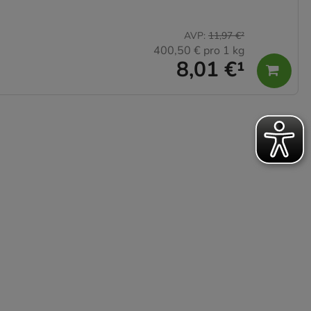
AVP
:
11,97 €
²
400,50 €
pro 1 kg
8,01 €
¹