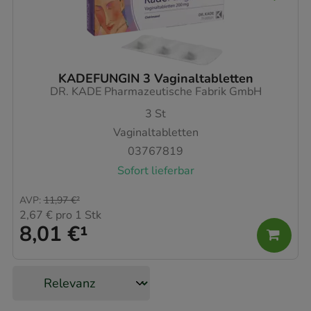
KADEFUNGIN 3 Vaginaltabletten
DR. KADE Pharmazeutische Fabrik GmbH
3
St
Vaginaltabletten
03767819
Sofort lieferbar
AVP
:
11,97 €
²
2,67 €
pro 1 Stk
8,01 €
¹