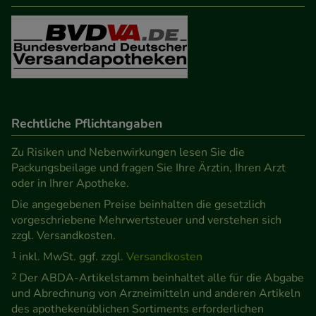
Besuchers oder unsere Seite an bevorzugte
Verhaltensweisen (z.B. Spracheinstellung)
anzupassen. Komfort-Cookies ermöglichen es uns
auch auf Ihre Bedürfnisse zugeschrittene Inhalte
anzuzeigen und unser Partnerprogramm zu
betreiben.
Rechtliche Pflichtangaben
Statistik & Tracking:
Hierüber lassen sich
Zu Risiken und Nebenwirkungen lesen Sie die
Informationen über die Art und Weise der Nutzung
Packungsbeilage und fragen Sie Ihre Ärztin, Ihren Arzt
unserer Website sammeln, mit deren Hilfe wir
oder in Ihrer Apotheke.
unsere Website weiter für Sie optimieren können,
Die angegebenen Preise beinhalten die gesetzlich
vorgeschriebene Mehrwertsteuer und verstehen sich
den Inhalt auf unserer Website aber auch die
zzgl. Versandkosten.
Werbung auf Drittseiten möglichst relevant für Sie
1
inkl. MwSt. ggf. zzgl.
Versandkosten
zu gestalten. Bitte beachten Sie, dass Daten hierfür
2
Der ABDA-Artikelstamm beinhaltet alle für die Abgabe
teilweise an Dritte wie z.B. Google oder soziale
und Abrechnung von Arzneimitteln und anderen Artikeln
Medien übertragen werden.
des apothekenüblichen Sortiments erforderlichen