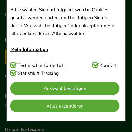
Telefon 0511 89 71 80 0 · Fax 0511 89 71 80 11
Bitte wählen Sie nachfolgend, welche Cookies
Kontaktformular
gesetzt werden dürfen, und bestätigen Sie dies
durch "Auswahl bestätigen" oder akzeptieren Sie
alle Cookies durch "Alle auswählen":
Unser Versanddienstleister
Mehr Information
Technisch Notwendig:
Technisch erforderlich
Hierbei handelt es sich um
Komfort
Cookies, die für die Grundfunktionen unserer
Statistik & Tracking
Wir sind hier gelistet
Website notwendig sind (z.B. Navigation,
Auswahl bestätigen
Warenkorb, Kundenkonto), weshalb auf diese nicht
verzichtet werden kann.
Alles akzeptieren
Komfort:
Diese Cookies werden genutzt um das
Einkaufserlebnis noch ansprechender zu gestalten,
beispielsweise für die Wiedererkennung des
Unser Netzwerk