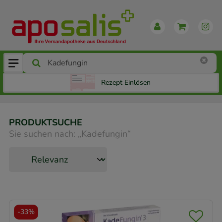
Rezept Einlösen
PRODUKTSUCHE
Sie suchen nach:
„
Kadefungin
“
-
33%