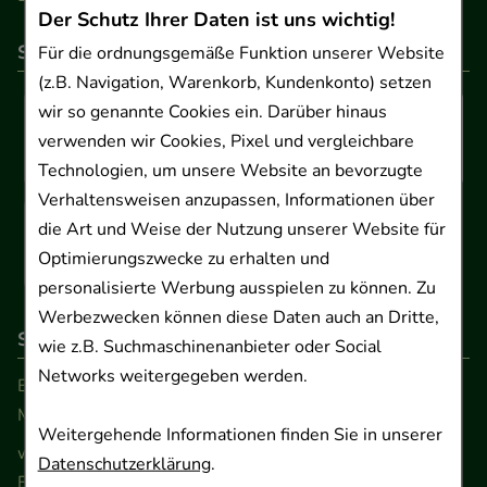
Der Schutz Ihrer Daten ist uns wichtig!
So können Sie bezahlen
Für die ordnungsgemäße Funktion unserer Website
(z.B. Navigation, Warenkorb, Kundenkonto) setzen
wir so genannte Cookies ein. Darüber hinaus
verwenden wir Cookies, Pixel und vergleichbare
Technologien, um unsere Website an bevorzugte
Verhaltensweisen anzupassen, Informationen über
die Art und Weise der Nutzung unserer Website für
Optimierungszwecke zu erhalten und
personalisierte Werbung ausspielen zu können. Zu
Werbezwecken können diese Daten auch an Dritte,
So erreichen Sie uns
wie z.B. Suchmaschinenanbieter oder Social
Networks weitergegeben werden.
Beratung und Kundenservice:
Montag - Freitag von 9.00 bis 17.00 Uhr
Weitergehende Informationen finden Sie in unserer
www.ApoSalis.de
· E-Mail:
info@ApoSalis.de
Datenschutzerklärung
.
Ernst-August-Platz 2 · 30159 Hannover