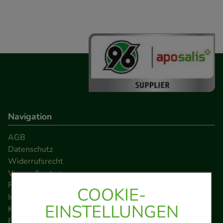
Navigation
AGB
Datenschutz
Widerrufsrecht
Versandkosten
FAQ
COOKIE-
Impressum
EINSTELLUNGEN
Kontakt
Barrierefreiheitserklärung