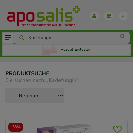
Rezept Einlösen
PRODUKTSUCHE
Sie suchen nach:
„
Kadefungin
“
-
33%