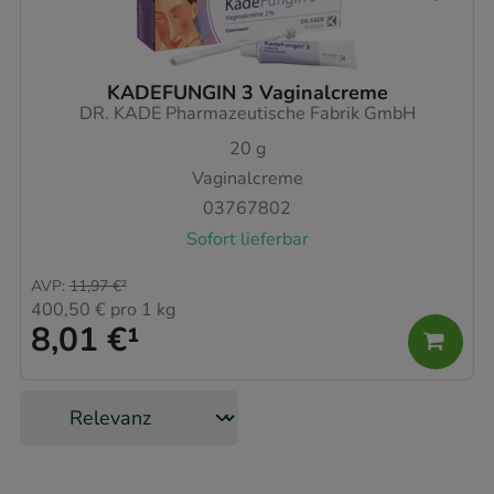
KADEFUNGIN 3 Vaginalcreme
DR. KADE Pharmazeutische Fabrik GmbH
20
g
Vaginalcreme
03767802
Sofort lieferbar
AVP
:
11,97 €
²
400,50 €
pro 1 kg
8,01 €
¹