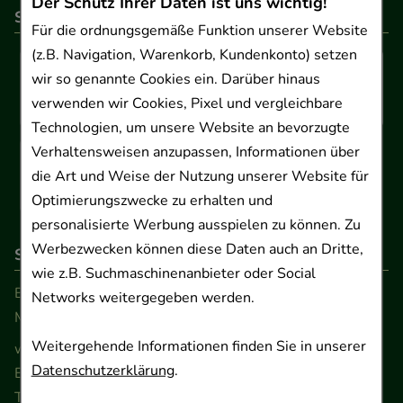
Der Schutz Ihrer Daten ist uns wichtig!
So können Sie bezahlen
Für die ordnungsgemäße Funktion unserer Website
(z.B. Navigation, Warenkorb, Kundenkonto) setzen
wir so genannte Cookies ein. Darüber hinaus
verwenden wir Cookies, Pixel und vergleichbare
Technologien, um unsere Website an bevorzugte
Verhaltensweisen anzupassen, Informationen über
die Art und Weise der Nutzung unserer Website für
Optimierungszwecke zu erhalten und
personalisierte Werbung ausspielen zu können. Zu
Werbezwecken können diese Daten auch an Dritte,
So erreichen Sie uns
wie z.B. Suchmaschinenanbieter oder Social
Beratung und Kundenservice:
Networks weitergegeben werden.
Montag - Freitag von 9.00 bis 17.00 Uhr
Weitergehende Informationen finden Sie in unserer
www.ApoSalis.de
· E-Mail:
info@ApoSalis.de
Datenschutzerklärung
.
Ernst-August-Platz 2 · 30159 Hannover
Telefon 0511 89 71 80 0 · Fax 0511 89 71 80 11