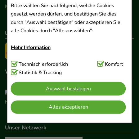
Bitte wählen Sie nachfolgend, welche Cookies
Kontaktformular
gesetzt werden dürfen, und bestätigen Sie dies
durch "Auswahl bestätigen" oder akzeptieren Sie
alle Cookies durch "Alle auswählen":
Unser Versanddienstleister
Mehr Information
Technisch Notwendig:
Technisch erforderlich
Hierbei handelt es sich um
Komfort
Wir sind hier gelistet
Cookies, die für die Grundfunktionen unserer
Statistik & Tracking
Website notwendig sind (z.B. Navigation,
Auswahl bestätigen
Warenkorb, Kundenkonto), weshalb auf diese nicht
verzichtet werden kann.
Alles akzeptieren
Komfort:
Diese Cookies werden genutzt um das
Einkaufserlebnis noch ansprechender zu gestalten,
Unser Netzwerk
beispielsweise für die Wiedererkennung des