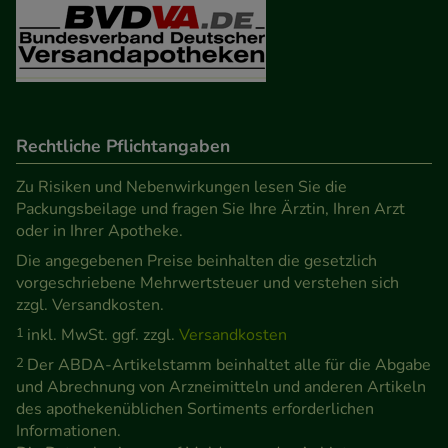
Besuchers oder unsere Seite an bevorzugte
Verhaltensweisen (z.B. Spracheinstellung)
anzupassen. Komfort-Cookies ermöglichen es uns
auch auf Ihre Bedürfnisse zugeschrittene Inhalte
anzuzeigen und unser Partnerprogramm zu
betreiben.
Rechtliche Pflichtangaben
Zu Risiken und Nebenwirkungen lesen Sie die
Statistik & Tracking:
Hierüber lassen sich
Packungsbeilage und fragen Sie Ihre Ärztin, Ihren Arzt
Informationen über die Art und Weise der Nutzung
oder in Ihrer Apotheke.
unserer Website sammeln, mit deren Hilfe wir
Die angegebenen Preise beinhalten die gesetzlich
unsere Website weiter für Sie optimieren können,
vorgeschriebene Mehrwertsteuer und verstehen sich
den Inhalt auf unserer Website aber auch die
zzgl. Versandkosten.
Werbung auf Drittseiten möglichst relevant für Sie
1
inkl. MwSt. ggf. zzgl.
Versandkosten
zu gestalten. Bitte beachten Sie, dass Daten hierfür
2
Der ABDA-Artikelstamm beinhaltet alle für die Abgabe
teilweise an Dritte wie z.B. Google oder soziale
und Abrechnung von Arzneimitteln und anderen Artikeln
Medien übertragen werden.
des apothekenüblichen Sortiments erforderlichen
Informationen.