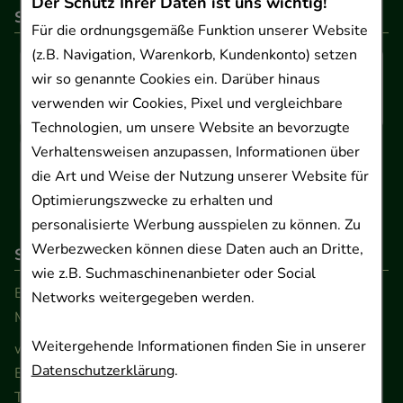
Der Schutz Ihrer Daten ist uns wichtig!
So können Sie bezahlen
Für die ordnungsgemäße Funktion unserer Website
(z.B. Navigation, Warenkorb, Kundenkonto) setzen
wir so genannte Cookies ein. Darüber hinaus
verwenden wir Cookies, Pixel und vergleichbare
Technologien, um unsere Website an bevorzugte
Verhaltensweisen anzupassen, Informationen über
die Art und Weise der Nutzung unserer Website für
Optimierungszwecke zu erhalten und
personalisierte Werbung ausspielen zu können. Zu
Werbezwecken können diese Daten auch an Dritte,
So erreichen Sie uns
wie z.B. Suchmaschinenanbieter oder Social
Beratung und Kundenservice:
Networks weitergegeben werden.
Montag - Freitag von 9.00 bis 17.00 Uhr
Weitergehende Informationen finden Sie in unserer
www.ApoSalis.de
· E-Mail:
info@ApoSalis.de
Datenschutzerklärung
.
Ernst-August-Platz 2 · 30159 Hannover
Telefon 0511 89 71 80 0 · Fax 0511 89 71 80 11