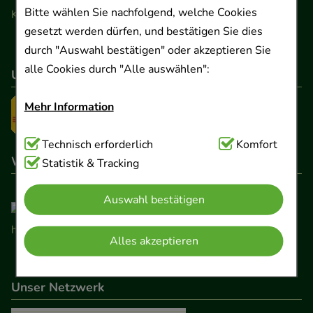
Bitte wählen Sie nachfolgend, welche Cookies
Kontaktformular
gesetzt werden dürfen, und bestätigen Sie dies
durch "Auswahl bestätigen" oder akzeptieren Sie
alle Cookies durch "Alle auswählen":
Unser Versanddienstleister
Mehr Information
Technisch Notwendig:
Technisch erforderlich
Hierbei handelt es sich um
Komfort
Wir sind hier gelistet
Cookies, die für die Grundfunktionen unserer
Statistik & Tracking
Website notwendig sind (z.B. Navigation,
Auswahl bestätigen
Warenkorb, Kundenkonto), weshalb auf diese nicht
verzichtet werden kann.
Alles akzeptieren
Komfort:
Diese Cookies werden genutzt um das
Einkaufserlebnis noch ansprechender zu gestalten,
Unser Netzwerk
beispielsweise für die Wiedererkennung des