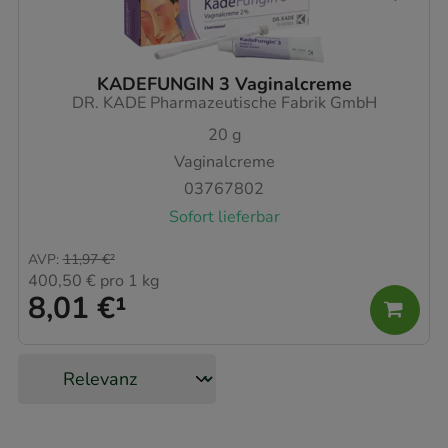
KADEFUNGIN 3 Vaginalcreme
DR. KADE Pharmazeutische Fabrik GmbH
20
g
Vaginalcreme
03767802
Sofort lieferbar
AVP
:
11,97 €
²
400,50 €
pro 1 kg
8,01 €
¹