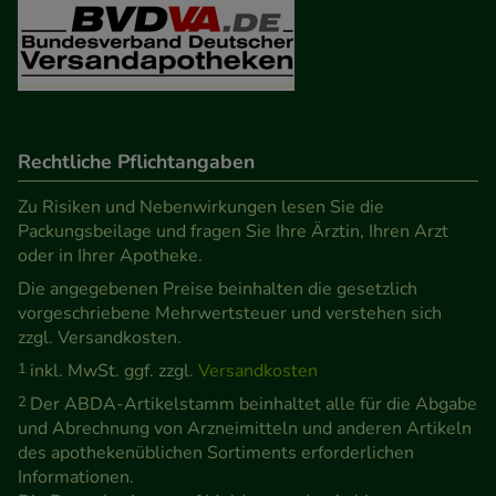
Besuchers oder unsere Seite an bevorzugte
Verhaltensweisen (z.B. Spracheinstellung)
anzupassen. Komfort-Cookies ermöglichen es uns
auch auf Ihre Bedürfnisse zugeschrittene Inhalte
anzuzeigen und unser Partnerprogramm zu
betreiben.
Rechtliche Pflichtangaben
Zu Risiken und Nebenwirkungen lesen Sie die
Statistik & Tracking:
Hierüber lassen sich
Packungsbeilage und fragen Sie Ihre Ärztin, Ihren Arzt
Informationen über die Art und Weise der Nutzung
oder in Ihrer Apotheke.
unserer Website sammeln, mit deren Hilfe wir
Die angegebenen Preise beinhalten die gesetzlich
unsere Website weiter für Sie optimieren können,
vorgeschriebene Mehrwertsteuer und verstehen sich
den Inhalt auf unserer Website aber auch die
zzgl. Versandkosten.
Werbung auf Drittseiten möglichst relevant für Sie
1
inkl. MwSt. ggf. zzgl.
Versandkosten
zu gestalten. Bitte beachten Sie, dass Daten hierfür
2
Der ABDA-Artikelstamm beinhaltet alle für die Abgabe
teilweise an Dritte wie z.B. Google oder soziale
und Abrechnung von Arzneimitteln und anderen Artikeln
Medien übertragen werden.
des apothekenüblichen Sortiments erforderlichen
Informationen.