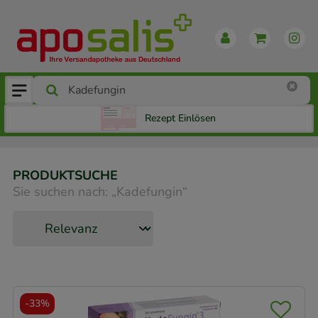
Rezept Einlösen
PRODUKTSUCHE
Sie suchen nach:
„
Kadefungin
“
-
33%