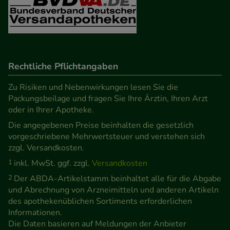
Verhaltensweisen (z.B. Spracheinstellung)
anzupassen. Komfort-Cookies ermöglichen es uns
auch auf Ihre Bedürfnisse zugeschrittene Inhalte
anzuzeigen und unser Partnerprogramm zu
Rechtliche Pflichtangaben
betreiben.
Zu Risiken und Nebenwirkungen lesen Sie die
Statistik & Tracking:
Hierüber lassen sich
Packungsbeilage und fragen Sie Ihre Ärztin, Ihren Arzt
Informationen über die Art und Weise der Nutzung
oder in Ihrer Apotheke.
unserer Website sammeln, mit deren Hilfe wir
Die angegebenen Preise beinhalten die gesetzlich
unsere Website weiter für Sie optimieren können,
vorgeschriebene Mehrwertsteuer und verstehen sich
zzgl. Versandkosten.
den Inhalt auf unserer Website aber auch die
Werbung auf Drittseiten möglichst relevant für Sie
1
inkl. MwSt. ggf. zzgl.
Versandkosten
zu gestalten. Bitte beachten Sie, dass Daten hierfür
2
Der ABDA-Artikelstamm beinhaltet alle für die Abgabe
und Abrechnung von Arzneimitteln und anderen Artikeln
teilweise an Dritte wie z.B. Google oder soziale
des apothekenüblichen Sortiments erforderlichen
Medien übertragen werden.
Informationen.
Die Daten basieren auf Meldungen der Anbieter