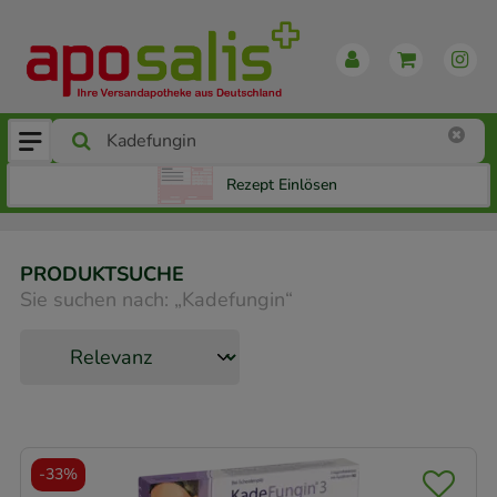
Rezept Einlösen
PRODUKTSUCHE
Sie suchen nach:
„
Kadefungin
“
-
33%