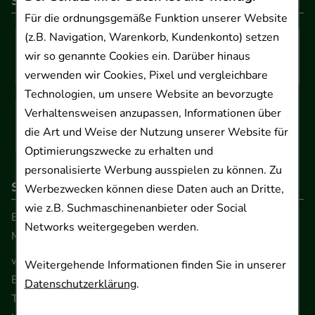
So können Sie bezahlen
Für die ordnungsgemäße Funktion unserer Website
(z.B. Navigation, Warenkorb, Kundenkonto) setzen
wir so genannte Cookies ein. Darüber hinaus
verwenden wir Cookies, Pixel und vergleichbare
Technologien, um unsere Website an bevorzugte
Verhaltensweisen anzupassen, Informationen über
die Art und Weise der Nutzung unserer Website für
Optimierungszwecke zu erhalten und
personalisierte Werbung ausspielen zu können. Zu
So erreichen Sie uns
Werbezwecken können diese Daten auch an Dritte,
wie z.B. Suchmaschinenanbieter oder Social
Beratung und Kundenservice:
Networks weitergegeben werden.
Montag - Freitag von 9.00 bis 17.00 Uhr
www.ApoSalis.de
· E-Mail:
info@ApoSalis.de
Weitergehende Informationen finden Sie in unserer
Ernst-August-Platz 2 · 30159 Hannover
Datenschutzerklärung
.
Telefon 0511 89 71 80 0 · Fax 0511 89 71 80 11