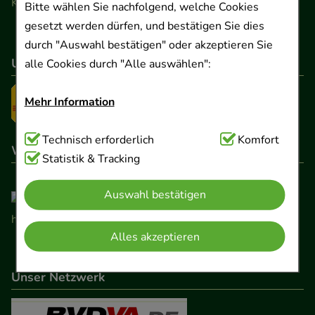
Kontaktformular
Bitte wählen Sie nachfolgend, welche Cookies
gesetzt werden dürfen, und bestätigen Sie dies
durch "Auswahl bestätigen" oder akzeptieren Sie
Unser Versanddienstleister
alle Cookies durch "Alle auswählen":
Mehr Information
Technisch Notwendig:
Technisch erforderlich
Hierbei handelt es sich um
Komfort
Wir sind hier gelistet
Cookies, die für die Grundfunktionen unserer
Statistik & Tracking
Website notwendig sind (z.B. Navigation,
Auswahl bestätigen
Warenkorb, Kundenkonto), weshalb auf diese nicht
verzichtet werden kann.
Alles akzeptieren
Komfort:
Diese Cookies werden genutzt um das
Einkaufserlebnis noch ansprechender zu gestalten,
Unser Netzwerk
beispielsweise für die Wiedererkennung des
Besuchers oder unsere Seite an bevorzugte