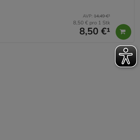
AVP
:
14,49 €
²
8,50 €
pro 1 Stk
8,50 €
¹