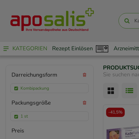
KATEGORIEN
Rezept Einlösen
Arzneimitt
PRODUKTSU
Sie suchen na
Darreichungsform
Kombipackung
Packungsgröße
-
41,5%
1 st
Preis