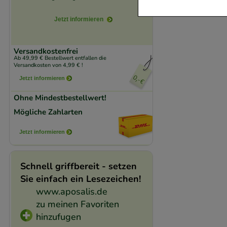
Jetzt informieren
Komfort:
Diese Coo
beispielsweise für
Verhaltensweisen (
Versandkostenfrei
Ab 49,99 € Bestellwert entfallen die
auf Ihre Bedürfnis
Versandkosten von 4,99 € !
Jetzt informieren
Statistik & Trackin
Ohne Mindestbestellwert!
unserer Website sa
Mögliche Zahlarten
den Inhalt auf unse
gestalten. Bitte be
Jetzt informieren
Medien übertragen
Schnell griffbereit - setzen
Sie einfach ein Lesezeichen!
www.aposalis.de
zu meinen Favoriten
hinzufugen