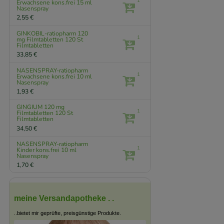
1
Erwachsene kons.frei
15 ml
Nasenspray
2,55 €
GINKOBIL-ratiopharm 120
1
mg Filmtabletten
120 St
Filmtabletten
33,85 €
NASENSPRAY-ratiopharm
1
Erwachsene kons.frei
10 ml
Nasenspray
1,93 €
GINGIUM 120 mg
1
Filmtabletten
120 St
Filmtabletten
34,50 €
NASENSPRAY-ratiopharm
1
Kinder kons.frei
10 ml
Nasenspray
1,70 €
meine Versandapotheke . .
..bietet mir geprüfte, preisgünstige Produkte.