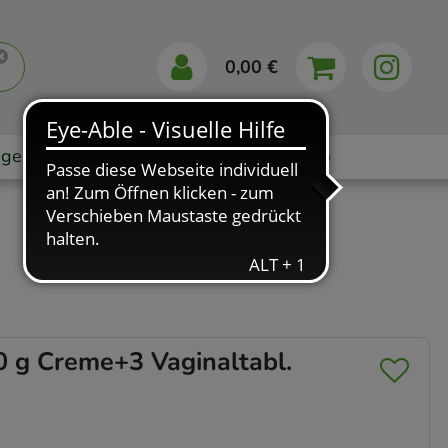
0,00 €
gebote
Markenshops
Ratgeber
App
g Creme+3 Vaginaltabl.