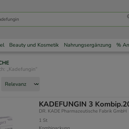
el
Beauty und Kosmetik
Nahrungsergänzung
% An
CHE
ch:
„
Kadefungin
“
KADEFUNGIN 3 Kombip.20 
DR. KADE Pharmazeutische Fabrik GmbH
1
St
Kombipackung