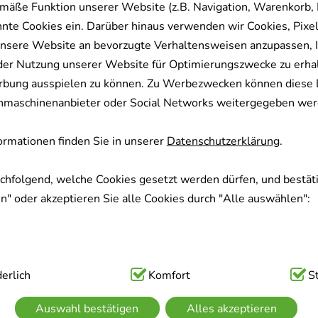
mäße Funktion unserer Website (z.B. Navigation, Warenkorb,
nnte Cookies ein. Darüber hinaus verwenden wir Cookies, Pixel
nsere Website an bevorzugte Verhaltensweisen anzupassen, 
der Nutzung unserer Website für Optimierungszwecke zu erha
rbung ausspielen zu können. Zu Werbezwecken können diese 
uchmaschinenanbieter oder Social Networks weitergegeben wer
rmationen finden Sie in unserer
Datenschutzerklärung
.
achfolgend, welche Cookies gesetzt werden dürfen, und bestäti
" oder akzeptieren Sie alle Cookies durch "Alle auswählen":
ig:
erlich
Hierbei handelt es sich um Cookies, die für die Grundfunk
Komfort
S
sind (z.B. Navigation, Warenkorb, Kundenkonto), weshalb auf 
Auswahl bestätigen
Alles akzeptieren
kann.