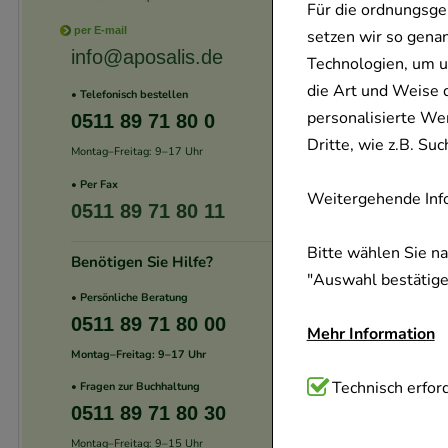
Für die ordnungsge
per E-mail
setzen wir so gena
info@aposalis.de
Technologien, um u
die Art und Weise 
• Telefonisch bestellen
personalisierte We
0511 89 71 80 0
Dritte, wie z.B. S
Montag–Freitag: 9–17 Uhr
• Per Fax
Weitergehende Info
0511 89 71 80 11
Bitte wählen Sie n
Benötigen Sie Hilfe?
"Auswahl bestätigen
• Persönliche Beratung
0511 89 71 80 00
Mehr Information
Montag–Freitag: 9–17 Uhr
Technisch Notwend
Technisch erford
• Fragen zur Buchhaltung
0511 89 71 80 30
Website notwendig 
verzichtet werden 
Montag–Freitag: 9–15 Uhr