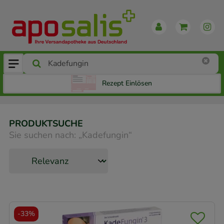
Rezept Einlösen
PRODUKTSUCHE
Sie suchen nach:
„
Kadefungin
“
-
33%