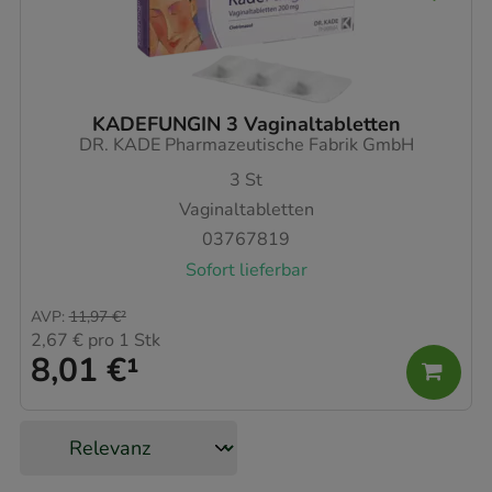
KADEFUNGIN 3 Vaginaltabletten
DR. KADE Pharmazeutische Fabrik GmbH
3
St
Vaginaltabletten
03767819
Sofort lieferbar
AVP
:
11,97 €
²
2,67 €
pro 1 Stk
8,01 €
¹