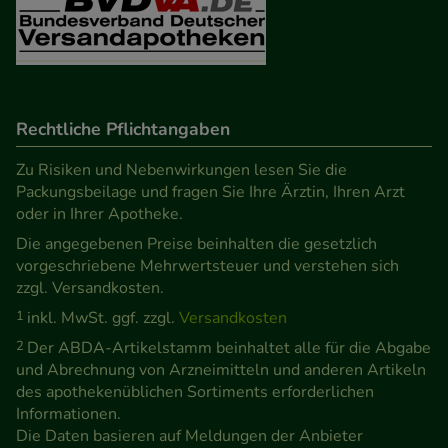
Verhaltensweisen (z.B. Spracheinstellung)
anzupassen. Komfort-Cookies ermöglichen es uns
auch auf Ihre Bedürfnisse zugeschrittene Inhalte
anzuzeigen und unser Partnerprogramm zu
Rechtliche Pflichtangaben
betreiben.
Zu Risiken und Nebenwirkungen lesen Sie die
Statistik & Tracking:
Hierüber lassen sich
Packungsbeilage und fragen Sie Ihre Ärztin, Ihren Arzt
Informationen über die Art und Weise der Nutzung
oder in Ihrer Apotheke.
unserer Website sammeln, mit deren Hilfe wir
Die angegebenen Preise beinhalten die gesetzlich
unsere Website weiter für Sie optimieren können,
vorgeschriebene Mehrwertsteuer und verstehen sich
zzgl. Versandkosten.
den Inhalt auf unserer Website aber auch die
Werbung auf Drittseiten möglichst relevant für Sie
1
inkl. MwSt. ggf. zzgl.
Versandkosten
zu gestalten. Bitte beachten Sie, dass Daten hierfür
2
Der ABDA-Artikelstamm beinhaltet alle für die Abgabe
und Abrechnung von Arzneimitteln und anderen Artikeln
teilweise an Dritte wie z.B. Google oder soziale
des apothekenüblichen Sortiments erforderlichen
Medien übertragen werden.
Informationen.
Die Daten basieren auf Meldungen der Anbieter