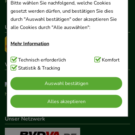
Kontaktformular
Bitte wählen Sie nachfolgend, welche Cookies
gesetzt werden dürfen, und bestätigen Sie dies
durch "Auswahl bestätigen" oder akzeptieren Sie
Unser Versanddienstleister
alle Cookies durch "Alle auswählen":
Mehr Information
Technisch Notwendig:
Technisch erforderlich
Hierbei handelt es sich um
Komfort
Wir sind hier gelistet
Cookies, die für die Grundfunktionen unserer
Statistik & Tracking
Website notwendig sind (z.B. Navigation,
Auswahl bestätigen
Warenkorb, Kundenkonto), weshalb auf diese nicht
verzichtet werden kann.
Alles akzeptieren
Komfort:
Diese Cookies werden genutzt um das
Einkaufserlebnis noch ansprechender zu gestalten,
Unser Netzwerk
beispielsweise für die Wiedererkennung des
Besuchers oder unsere Seite an bevorzugte