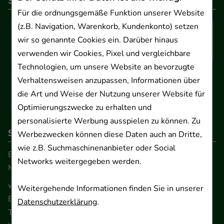
So können Sie bezahlen
Für die ordnungsgemäße Funktion unserer Website
(z.B. Navigation, Warenkorb, Kundenkonto) setzen
wir so genannte Cookies ein. Darüber hinaus
verwenden wir Cookies, Pixel und vergleichbare
Technologien, um unsere Website an bevorzugte
Verhaltensweisen anzupassen, Informationen über
die Art und Weise der Nutzung unserer Website für
Optimierungszwecke zu erhalten und
personalisierte Werbung ausspielen zu können. Zu
So erreichen Sie uns
Werbezwecken können diese Daten auch an Dritte,
wie z.B. Suchmaschinenanbieter oder Social
Beratung und Kundenservice:
Networks weitergegeben werden.
Montag - Freitag von 9.00 bis 17.00 Uhr
www.ApoSalis.de
· E-Mail:
info@ApoSalis.de
Weitergehende Informationen finden Sie in unserer
Ernst-August-Platz 2 · 30159 Hannover
Datenschutzerklärung
.
Telefon 0511 89 71 80 0 · Fax 0511 89 71 80 11