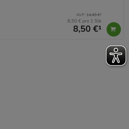
AVP
:
14,49 €
²
8,50 €
pro 1 Stk
8,50 €
¹