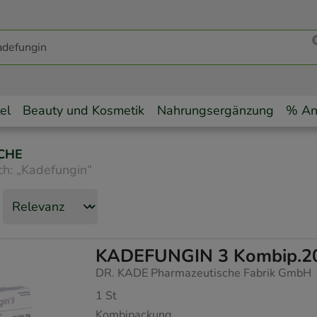
el
Beauty und Kosmetik
Nahrungsergänzung
% An
CHE
ch:
„
Kadefungin
“
KADEFUNGIN 3 Kombip.20 
DR. KADE Pharmazeutische Fabrik GmbH
1
St
Kombipackung