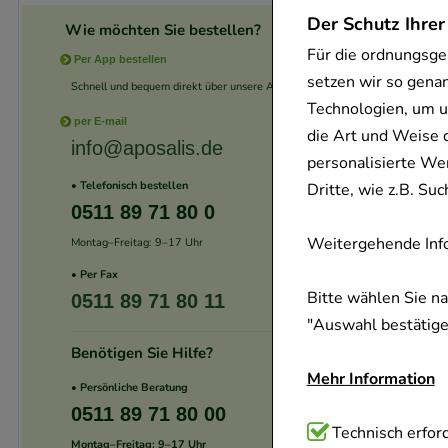
Der Schutz Ihrer
Wie möchten Sie bestellen?
Für die ordnungsge
Per App bestellen
setzen wir so gena
Schnell und bequem direkt über unsere App.
Technologien, um u
per E-mail
die Art und Weise 
info@aposalis.de
personalisierte We
• Telefonisch bestellen
Dritte, wie z.B. S
0511 89 71 80 0
Weitergehende Info
Montag–Freitag: 9–17 Uhr
• Per Fax
Bitte wählen Sie n
0511 89 71 80 11
"Auswahl bestätigen
Benötigen Sie Hilfe?
Mehr Information
• Persönliche Beratung
0511 89 71 80 00
Technisch Notwend
Technisch erford
Montag–Freitag: 9–17 Uhr