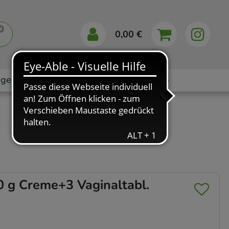
0,00 €
gebote
Markenshops
Ratgeber
App
g Creme+3 Vaginaltabl.