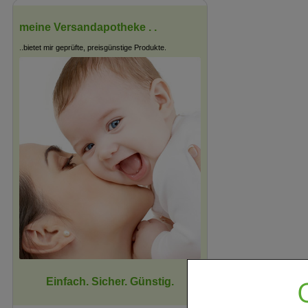
meine Versandapotheke . .
..bietet mir geprüfte, preisgünstige Produkte.
Einfach. Sicher. Günstig.