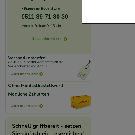
Website notwendig 
• Fragen zur Buchhaltung
verzichtet werden 
0511 89 71 80 30
Montag–Freitag: 9–15 Uhr
Komfort:
Diese Coo
beispielsweise für
Jetzt informieren
Verhaltensweisen (
auf Ihre Bedürfnis
Versandkostenfrei
Ab 49,99 € Bestellwert entfallen die
Versandkosten von 4,99 € !
Statistik & Trackin
Jetzt informieren
unserer Website sa
den Inhalt auf unse
Ohne Mindestbestellwert!
gestalten. Bitte be
Mögliche Zahlarten
Medien übertragen
Jetzt informieren
Schnell griffbereit - setzen
Sie einfach ein Lesezeichen!