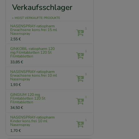
Verkaufsschlager
» MEIST VERKAUFTE PRODUKTE
NASENSPRAY-ratiopharm
1
Erwachsene kons.frei
15 ml
Nasenspray
2,55 €
GINKOBIL-ratiopharm 120
1
mg Filmtabletten
120 St
Filmtabletten
33,85 €
NASENSPRAY-ratiopharm
1
Erwachsene kons.frei
10 ml
Nasenspray
1,93 €
GINGIUM 120 mg
1
Filmtabletten
120 St
Filmtabletten
34,50 €
NASENSPRAY-ratiopharm
1
Kinder kons.frei
10 ml
Nasenspray
1,70 €