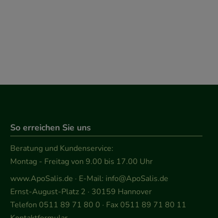
So erreichen Sie uns
Beratung und Kundenservice:
Montag - Freitag von 9.00 bis 17.00 Uhr
www.ApoSalis.de
· E-Mail:
info@ApoSalis.de
Ernst-August-Platz 2 · 30159 Hannover
Telefon 0511 89 71 80 0 · Fax 0511 89 71 80 11
Kontaktformular