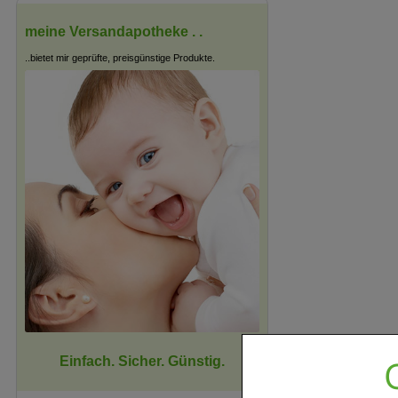
meine Versandapotheke . .
..bietet mir geprüfte, preisgünstige Produkte.
Einfach. Sicher. Günstig.