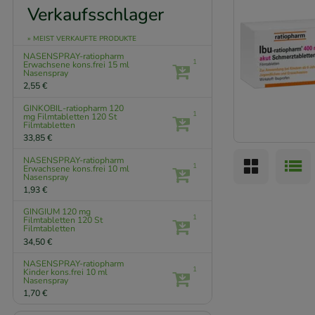
Verkaufsschlager
» MEIST VERKAUFTE PRODUKTE
NASENSPRAY-ratiopharm
1
Erwachsene kons.frei
15 ml
Nasenspray
2,55 €
GINKOBIL-ratiopharm 120
1
mg Filmtabletten
120 St
Filmtabletten
33,85 €
NASENSPRAY-ratiopharm
1
Erwachsene kons.frei
10 ml
Nasenspray
1,93 €
GINGIUM 120 mg
1
Filmtabletten
120 St
Filmtabletten
34,50 €
NASENSPRAY-ratiopharm
1
Kinder kons.frei
10 ml
Nasenspray
1,70 €