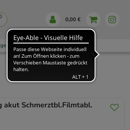
0,00 €
gebote
Markenshops
Ratgeber
App
kut Schmerztbl.Filmtabl.