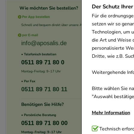
Der Schutz Ihrer
Wie möchten Sie bestellen?
Für die ordnungsge
Per App bestellen
setzen wir so gena
Schnell und bequem direkt über unsere App.
Technologien, um u
per E-mail
die Art und Weise 
info@aposalis.de
personalisierte We
• Telefonisch bestellen
Dritte, wie z.B. S
0511 89 71 80 0
Montag–Freitag: 9–17 Uhr
Weitergehende Info
• Per Fax
Bitte wählen Sie n
0511 89 71 80 11
"Auswahl bestätigen
Benötigen Sie Hilfe?
Mehr Information
• Persönliche Beratung
0511 89 71 80 00
Technisch Notwend
Technisch erford
Montag–Freitag: 9–17 Uhr