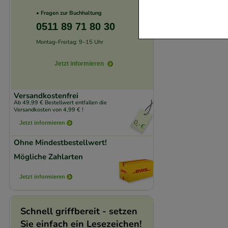
Website notwendig 
• Fragen zur Buchhaltung
verzichtet werden 
0511 89 71 80 30
Montag–Freitag: 9–15 Uhr
Komfort:
Diese Coo
beispielsweise für
Jetzt informieren
Verhaltensweisen (
auf Ihre Bedürfnis
Versandkostenfrei
Ab 49,99 € Bestellwert entfallen die
Versandkosten von 4,99 € !
Statistik & Trackin
Jetzt informieren
unserer Website sa
den Inhalt auf unse
Ohne Mindestbestellwert!
gestalten. Bitte be
Mögliche Zahlarten
Medien übertragen
Jetzt informieren
Schnell griffbereit - setzen
Sie einfach ein Lesezeichen!