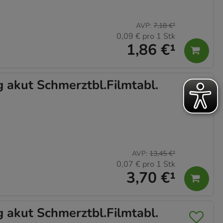
AVP
:
7,18 €
²
0,09 €
pro 1 Stk
1,86 €
¹
kut Schmerztbl.Filmtabl.
AVP
:
13,45 €
²
0,07 €
pro 1 Stk
3,70 €
¹
kut Schmerztbl.Filmtabl.